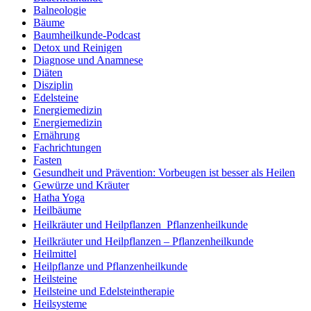
Balneologie
Bäume
Baumheilkunde-Podcast
Detox und Reinigen
Diagnose und Anamnese
Diäten
Disziplin
Edelsteine
Energiemedizin
Energiemedizin
Ernährung
Fachrichtungen
Fasten
Gesundheit und Prävention: Vorbeugen ist besser als Heilen
Gewürze und Kräuter
Hatha Yoga
Heilbäume
Heilkräuter und Heilpflanzen  Pflanzenheilkunde
Heilkräuter und Heilpflanzen – Pflanzenheilkunde
Heilmittel
Heilpflanze und Pflanzenheilkunde
Heilsteine
Heilsteine und Edelsteintherapie
Heilsysteme