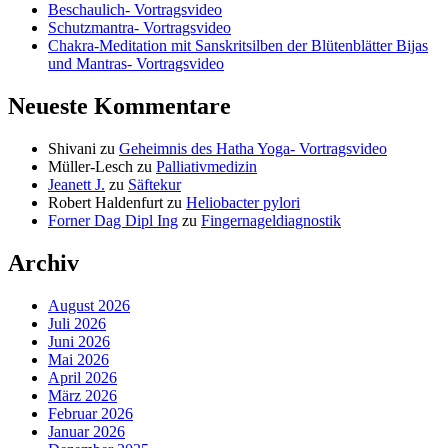
Beschaulich- Vortragsvideo
Schutzmantra- Vortragsvideo
Chakra-Meditation mit Sanskritsilben der Blütenblätter Bijas
und Mantras- Vortragsvideo
Neueste Kommentare
Shivani
zu
Geheimnis des Hatha Yoga- Vortragsvideo
Müller-Lesch
zu
Palliativmedizin
Jeanett J.
zu
Säftekur
Robert Haldenfurt
zu
Heliobacter pylori
Forner Dag Dipl Ing
zu
Fingernageldiagnostik
Archiv
August 2026
Juli 2026
Juni 2026
Mai 2026
April 2026
März 2026
Februar 2026
Januar 2026