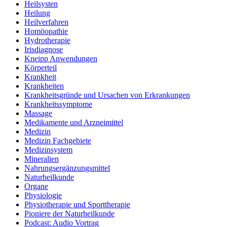
Heilsysten
Heilung
Heilverfahren
Homöopathie
Hydrotherapie
Irisdiagnose
Kneipp Anwendungen
Körperteil
Krankheit
Krankheiten
Krankheitsgründe und Ursachen von Erkrankungen
Krankheitssymptome
Massage
Medikamente und Arzneimittel
Medizin
Medizin Fachgebiete
Medizinsystem
Mineralien
Nahrungsergänzungsmittel
Naturheilkunde
Organe
Physiologie
Physiotherapie und Sporttherapie
Pioniere der Naturheilkunde
Podcast: Audio Vortrag