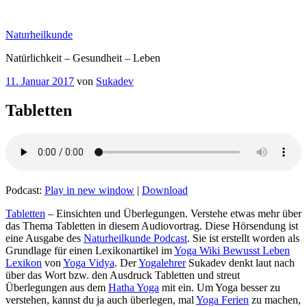
Zum
Inhalt
Naturheilkunde
springen
Natürlichkeit – Gesundheit – Leben
Veröffentlicht
11. Januar 2017
von
Sukadev
am
Tabletten
Podcast:
Play in new window
|
Download
– Einsichten und Überlegungen. Verstehe etwas mehr über
das Thema Tabletten‏‎ in diesem Audiovortrag. Diese Hörsendung ist
eine Ausgabe des
Naturheilkunde Podcast
. Sie ist erstellt worden als
Grundlage für einen Lexikonartikel im
Yoga Wiki Bewusst Leben
Lexikon
von
Yoga Vidya
. Der
Yogalehrer
Sukadev denkt laut nach
über das Wort bzw. den Ausdruck Tabletten‏‎ und streut
Überlegungen aus dem
Hatha Yoga
mit ein. Um Yoga besser zu
verstehen, kannst du ja auch überlegen, mal
Yoga Ferien
zu machen,