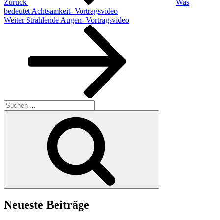
Zurück
Was
bedeutet Achtsamkeit- Vortragsvideo
Nächster
Weiter
Strahlende Augen- Vortragsvideo
Beitrag
Suchen
nach:
Suchen
Neueste Beiträge