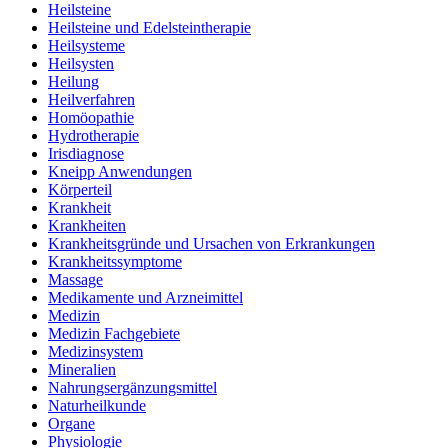
Heilsteine
Heilsteine und Edelsteintherapie
Heilsysteme
Heilsysten
Heilung
Heilverfahren
Homöopathie
Hydrotherapie
Irisdiagnose
Kneipp Anwendungen
Körperteil
Krankheit
Krankheiten
Krankheitsgründe und Ursachen von Erkrankungen
Krankheitssymptome
Massage
Medikamente und Arzneimittel
Medizin
Medizin Fachgebiete
Medizinsystem
Mineralien
Nahrungsergänzungsmittel
Naturheilkunde
Organe
Physiologie