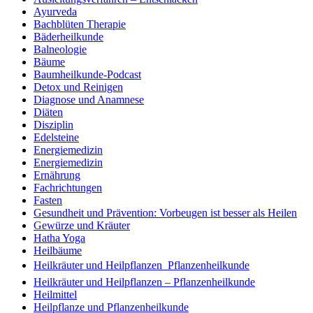
Ayurveda
Bachblüten Therapie
Bäderheilkunde
Balneologie
Bäume
Baumheilkunde-Podcast
Detox und Reinigen
Diagnose und Anamnese
Diäten
Disziplin
Edelsteine
Energiemedizin
Energiemedizin
Ernährung
Fachrichtungen
Fasten
Gesundheit und Prävention: Vorbeugen ist besser als Heilen
Gewürze und Kräuter
Hatha Yoga
Heilbäume
Heilkräuter und Heilpflanzen  Pflanzenheilkunde
Heilkräuter und Heilpflanzen – Pflanzenheilkunde
Heilmittel
Heilpflanze und Pflanzenheilkunde