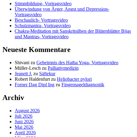
Stimmbildung- Vortragsvideo
Überwindung von Ärger, Angst und Depression-
Vortragsvideo
Beschaulich- Vortragsvideo
Schutzmantra- Vortragsvideo
Chakra-Meditation mit Sanskritsilben der Blütenblätter Bijas
und Mantras- Vortragsvideo
Neueste Kommentare
Shivani
zu
Geheimnis des Hatha Yoga- Vortragsvideo
Müller-Lesch
zu
Palliativmedizin
Jeanett J.
zu
Säftekur
Robert Haldenfurt
zu
Heliobacter pylori
Forner Dag Dipl Ing
zu
Fingernageldiagnostik
Archiv
August 2026
Juli 2026
Juni 2026
Mai 2026
April 2026