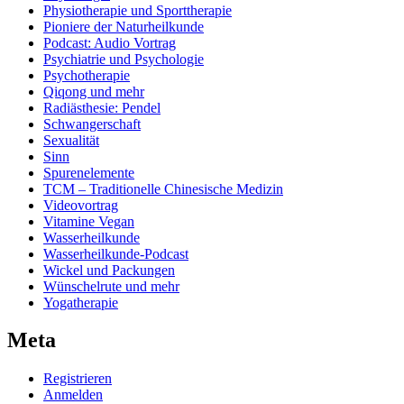
Physiotherapie und Sporttherapie
Pioniere der Naturheilkunde
Podcast: Audio Vortrag
Psychiatrie und Psychologie
Psychotherapie
Qiqong und mehr
Radiästhesie: Pendel
Schwangerschaft
Sexualität
Sinn
Spurenelemente
TCM – Traditionelle Chinesische Medizin
Videovortrag
Vitamine Vegan
Wasserheilkunde
Wasserheilkunde-Podcast
Wickel und Packungen
Wünschelrute und mehr
Yogatherapie
Meta
Registrieren
Anmelden