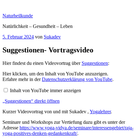
Zum
Inhalt
Naturheilkunde
springen
Natürlichkeit – Gesundheit – Leben
Veröffentlicht
5. Februar 2024
von
Sukadev
am
Suggestionen- Vortragsvideo
Hier findest du einen Videovortrag über
Suggestionen
:
„Suggestionen“
Hier klicken, um den Inhalt von YouTube anzuzeigen.
von
Erfahre mehr in der
Datenschutzerklärung von YouTube
.
YouTube
anzeigen
Inhalt von YouTube immer anzeigen
„Suggestionen“ direkt öffnen
Kurzer Videovortrag von und mit Sukadev ,
Yogalehrer
.
Seminare und Workshops zur Vertiefung dazu gibt es unter der
Adresse
https://www.yoga-vidya.de/seminare/interessengebiet/raja-
yoga-positives-denken-gedankenkraft/
.