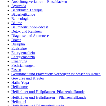
Ausleitungsverfahren – Entschlacken
Ayurveda
Bachblüten Therapie
Bäderheilkunde
Balneologie
Bäume
Baumheilkunde-Podcast
Detox und Reinigen
Diagnose und Anamnese
Diäten
Disziplin
Edelsteine
Energiemedizin
Energiemedizin
Ernährung
Fachrichtungen
Fasten
Gesundheit und Prävention: Vorbeugen ist besser als Heilen
Gewürze und Kräuter
Hatha Yoga
Heilbäume
Heilkräuter und Heilpflanzen  Pflanzenheilkunde
Heilkräuter und Heilpflanzen – Pflanzenheilkunde
Heilmittel
Heilpflanze und Pflanzenheilkunde