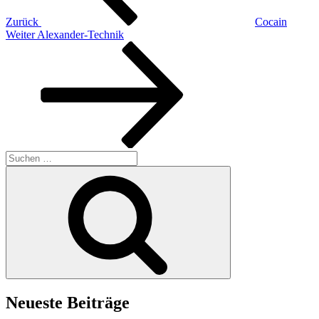
Zurück
Cocain
Nächster
Weiter
Alexander-Technik
Beitrag
Suchen
nach:
Suchen
Neueste Beiträge