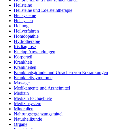
Heilsteine
Heilsteine und Edelsteintherapie
Heilsysteme
Heilsysten
Heilung
Heilverfahren
Homöopathie
Hydrotherapie
Irisdiagnose
Kneipp Anwendungen
Körperteil
Krankheit
Krankheiten
Krankheitsgründe und Ursachen von Erkrankungen
Krankheitssymptome
Massage
Medikamente und Arzneimittel
Medizin
Medizin Fachgebiete
Medizinsystem
Mineralien
Nahrungsergänzungsmittel
Naturheilkunde
Organe