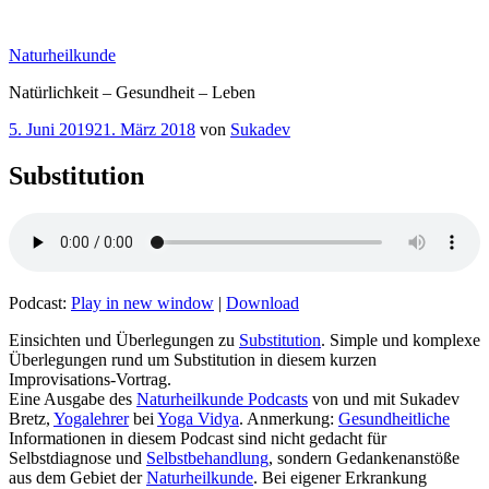
Zum
Inhalt
Naturheilkunde
springen
Natürlichkeit – Gesundheit – Leben
Veröffentlicht
5. Juni 2019
21. März 2018
von
Sukadev
am
Substitution
Podcast:
Play in new window
|
Download
Einsichten und Überlegungen zu
Substitution
. Simple und komplexe
Überlegungen rund um Substitution in diesem kurzen
Improvisations-Vortrag.
Eine Ausgabe des
Naturheilkunde Podcasts
von und mit Sukadev
Bretz,
Yogalehrer
bei
Yoga Vidya
. Anmerkung:
Gesundheitliche
Informationen in diesem Podcast sind nicht gedacht für
Selbstdiagnose und
Selbstbehandlung
, sondern Gedankenanstöße
aus dem Gebiet der
Naturheilkunde
. Bei eigener Erkrankung