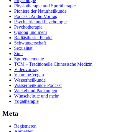
Physiologie
Physiotherapie und Sporttherapie
Pioniere der Naturheilkunde
Podcast: Audio Vortrag
Psychiatrie und Psychologie
Psychotherapie
Qiqong und mehr
Radiästhesie: Pendel
Schwangerschaft
Sexualität
Sinn
Spurenelemente
TCM – Traditionelle Chinesische Medizin
Videovortrag
Vitamine Vegan
Wasserheilkunde
Wasserheilkunde-Podcast
Wickel und Packungen
Wünschelrute und mehr
Yogatherapie
Meta
Registrieren
Anmelden