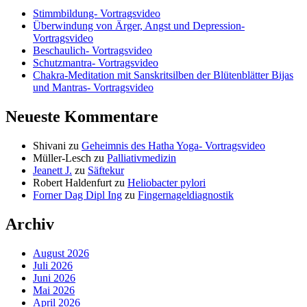
Stimmbildung- Vortragsvideo
Überwindung von Ärger, Angst und Depression-
Vortragsvideo
Beschaulich- Vortragsvideo
Schutzmantra- Vortragsvideo
Chakra-Meditation mit Sanskritsilben der Blütenblätter Bijas
und Mantras- Vortragsvideo
Neueste Kommentare
Shivani
zu
Geheimnis des Hatha Yoga- Vortragsvideo
Müller-Lesch
zu
Palliativmedizin
Jeanett J.
zu
Säftekur
Robert Haldenfurt
zu
Heliobacter pylori
Forner Dag Dipl Ing
zu
Fingernageldiagnostik
Archiv
August 2026
Juli 2026
Juni 2026
Mai 2026
April 2026