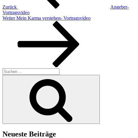
Zurück
Angeber-
Vortragsvideo
Nächster
Weiter
Mein Karma verstehen- Vortragsvideo
Beitrag
Suchen
nach:
Suchen
Neueste Beiträge