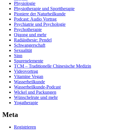
Physiologie
Physiotherapie und Sporttherapie
Pioniere der Naturheilkunde
Podcast: Audio Vortrag
Psychiatrie und Psychologie
Psychotherapie
Qiqong und mehr
Radiästhesie: Pendel
Schwangerschaft
Sexualität
Sinn
Spurenelemente
TCM – Traditionelle Chinesische Medizin
Videovortrag
Vitamine Vegan
Wasserheilkunde
Wasserheilkunde-Podcast
Wickel und Packungen
Wünschelrute und mehr
Yogatherapie
Meta
Registrieren