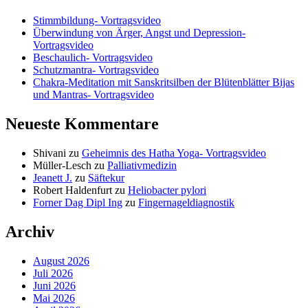
Stimmbildung- Vortragsvideo
Überwindung von Ärger, Angst und Depression-
Vortragsvideo
Beschaulich- Vortragsvideo
Schutzmantra- Vortragsvideo
Chakra-Meditation mit Sanskritsilben der Blütenblätter Bijas
und Mantras- Vortragsvideo
Neueste Kommentare
Shivani
zu
Geheimnis des Hatha Yoga- Vortragsvideo
Müller-Lesch
zu
Palliativmedizin
Jeanett J.
zu
Säftekur
Robert Haldenfurt
zu
Heliobacter pylori
Forner Dag Dipl Ing
zu
Fingernageldiagnostik
Archiv
August 2026
Juli 2026
Juni 2026
Mai 2026