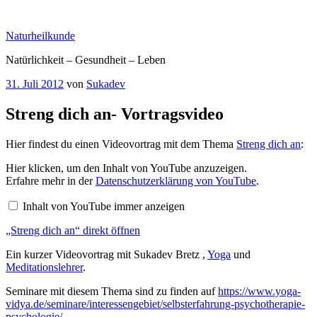
Zum
Inhalt
Naturheilkunde
springen
Natürlichkeit – Gesundheit – Leben
Veröffentlicht
31. Juli 2012
von
Sukadev
am
Streng dich an- Vortragsvideo
Hier findest du einen Videovortrag mit dem Thema
Streng dich an
:
„Streng
Hier klicken, um den Inhalt von YouTube anzuzeigen.
dich
Erfahre mehr in der
Datenschutzerklärung von YouTube
.
an“
von
Inhalt von YouTube immer anzeigen
YouTube
anzeigen
„Streng dich an“ direkt öffnen
Ein kurzer Videovortrag mit Sukadev Bretz ,
Yoga
und
Meditationslehrer
.
Seminare mit diesem Thema sind zu finden auf
https://www.yoga-
vidya.de/seminare/interessengebiet/selbsterfahrung-psychotherapie-
psychologie/
.