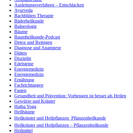
Ausleitungsverfahren – Entschlacken
Ayurveda
Bachblüten Therapie
Bäderheilkunde
Balneologie
Bäume
Baumheilkunde-Podcast
Detox und Reinigen
Diagnose und Anamnese
Diäten
Disziplin
Edelsteine
Energiemedizin
Energiemedizin
Ernährung
Fachrichtungen
Fasten
Gesundheit und Prävention: Vorbeugen ist besser als Heilen
Gewürze und Kräuter
Hatha Yoga
Heilbäume
Heilkräuter und Heilpflanzen  Pflanzenheilkunde
Heilkräuter und Heilpflanzen – Pflanzenheilkunde
Heilmittel