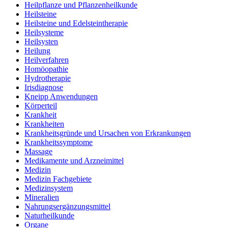
Heilpflanze und Pflanzenheilkunde
Heilsteine
Heilsteine und Edelsteintherapie
Heilsysteme
Heilsysten
Heilung
Heilverfahren
Homöopathie
Hydrotherapie
Irisdiagnose
Kneipp Anwendungen
Körperteil
Krankheit
Krankheiten
Krankheitsgründe und Ursachen von Erkrankungen
Krankheitssymptome
Massage
Medikamente und Arzneimittel
Medizin
Medizin Fachgebiete
Medizinsystem
Mineralien
Nahrungsergänzungsmittel
Naturheilkunde
Organe