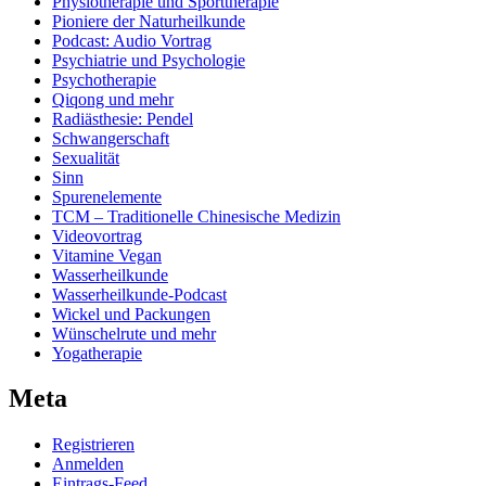
Physiotherapie und Sporttherapie
Pioniere der Naturheilkunde
Podcast: Audio Vortrag
Psychiatrie und Psychologie
Psychotherapie
Qiqong und mehr
Radiästhesie: Pendel
Schwangerschaft
Sexualität
Sinn
Spurenelemente
TCM – Traditionelle Chinesische Medizin
Videovortrag
Vitamine Vegan
Wasserheilkunde
Wasserheilkunde-Podcast
Wickel und Packungen
Wünschelrute und mehr
Yogatherapie
Meta
Registrieren
Anmelden
Eintrags-Feed