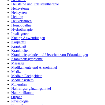
Heilsteine und Edelsteintherapie
Heilsysteme
Heilsysten
Heilung
Heilverfahren
Homöopathie
Hydrotherapie
Irisdiagnose
Kneipp Anwendungen
Körperteil
Krankheit
Krankheiten
Krankheitsgründe und Ursachen von Erkrankungen
Krankheitssymptome
Massage
Medikamente und Arzneimittel
Medizin
Medizin Fachgebiete
Medizinsystem
Mineralien
Nahrungsergänzungsmittel
Naturheilkunde
Organe
Physiologie