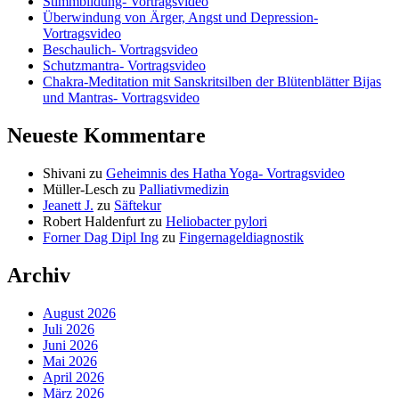
Stimmbildung- Vortragsvideo
Überwindung von Ärger, Angst und Depression-
Vortragsvideo
Beschaulich- Vortragsvideo
Schutzmantra- Vortragsvideo
Chakra-Meditation mit Sanskritsilben der Blütenblätter Bijas
und Mantras- Vortragsvideo
Neueste Kommentare
Shivani
zu
Geheimnis des Hatha Yoga- Vortragsvideo
Müller-Lesch
zu
Palliativmedizin
Jeanett J.
zu
Säftekur
Robert Haldenfurt
zu
Heliobacter pylori
Forner Dag Dipl Ing
zu
Fingernageldiagnostik
Archiv
August 2026
Juli 2026
Juni 2026
Mai 2026
April 2026
März 2026