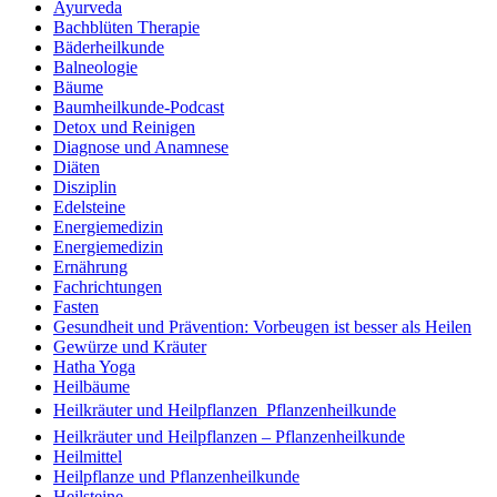
Ayurveda
Bachblüten Therapie
Bäderheilkunde
Balneologie
Bäume
Baumheilkunde-Podcast
Detox und Reinigen
Diagnose und Anamnese
Diäten
Disziplin
Edelsteine
Energiemedizin
Energiemedizin
Ernährung
Fachrichtungen
Fasten
Gesundheit und Prävention: Vorbeugen ist besser als Heilen
Gewürze und Kräuter
Hatha Yoga
Heilbäume
Heilkräuter und Heilpflanzen  Pflanzenheilkunde
Heilkräuter und Heilpflanzen – Pflanzenheilkunde
Heilmittel
Heilpflanze und Pflanzenheilkunde
Heilsteine