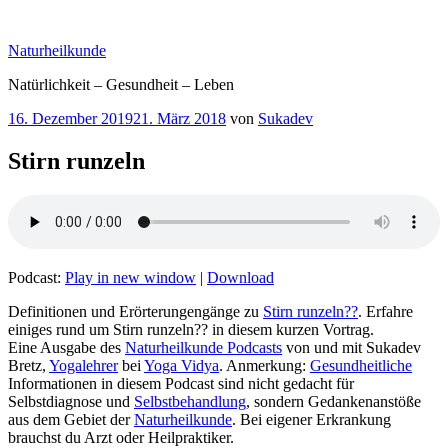
Zum
Inhalt
Naturheilkunde
springen
Natürlichkeit – Gesundheit – Leben
Veröffentlicht
16. Dezember 2019
21. März 2018
von
Sukadev
am
Stirn runzeln
Podcast:
Play in new window
|
Download
Definitionen und Erörterungengänge zu
Stirn runzeln??
. Erfahre
einiges rund um Stirn runzeln?? in diesem kurzen Vortrag.
Eine Ausgabe des
Naturheilkunde Podcasts
von und mit Sukadev
Bretz,
Yogalehrer
bei
Yoga Vidya
. Anmerkung:
Gesundheitliche
Informationen in diesem Podcast sind nicht gedacht für
Selbstdiagnose und
Selbstbehandlung
, sondern Gedankenanstöße
aus dem Gebiet der
Naturheilkunde
. Bei eigener Erkrankung
brauchst du Arzt oder Heilpraktiker.