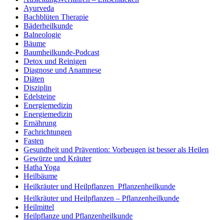
Ayurveda
Bachblüten Therapie
Bäderheilkunde
Balneologie
Bäume
Baumheilkunde-Podcast
Detox und Reinigen
Diagnose und Anamnese
Diäten
Disziplin
Edelsteine
Energiemedizin
Energiemedizin
Ernährung
Fachrichtungen
Fasten
Gesundheit und Prävention: Vorbeugen ist besser als Heilen
Gewürze und Kräuter
Hatha Yoga
Heilbäume
Heilkräuter und Heilpflanzen  Pflanzenheilkunde
Heilkräuter und Heilpflanzen – Pflanzenheilkunde
Heilmittel
Heilpflanze und Pflanzenheilkunde