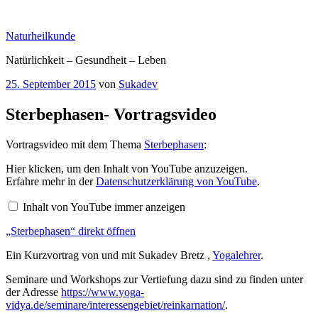
Zum
Inhalt
Naturheilkunde
springen
Natürlichkeit – Gesundheit – Leben
Veröffentlicht
25. September 2015
von
Sukadev
am
Sterbephasen- Vortragsvideo
Vortragsvideo mit dem Thema
Sterbephasen
:
„Sterbephasen“
Hier klicken, um den Inhalt von YouTube anzuzeigen.
von
Erfahre mehr in der
Datenschutzerklärung von YouTube
.
YouTube
anzeigen
Inhalt von YouTube immer anzeigen
„Sterbephasen“ direkt öffnen
Ein Kurzvortrag von und mit Sukadev Bretz ,
Yogalehrer
.
Seminare und Workshops zur Vertiefung dazu sind zu finden unter
der Adresse
https://www.yoga-
vidya.de/seminare/interessengebiet/reinkarnation/
.