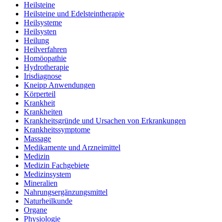
Heilsteine
Heilsteine und Edelsteintherapie
Heilsysteme
Heilsysten
Heilung
Heilverfahren
Homöopathie
Hydrotherapie
Irisdiagnose
Kneipp Anwendungen
Körperteil
Krankheit
Krankheiten
Krankheitsgründe und Ursachen von Erkrankungen
Krankheitssymptome
Massage
Medikamente und Arzneimittel
Medizin
Medizin Fachgebiete
Medizinsystem
Mineralien
Nahrungsergänzungsmittel
Naturheilkunde
Organe
Physiologie