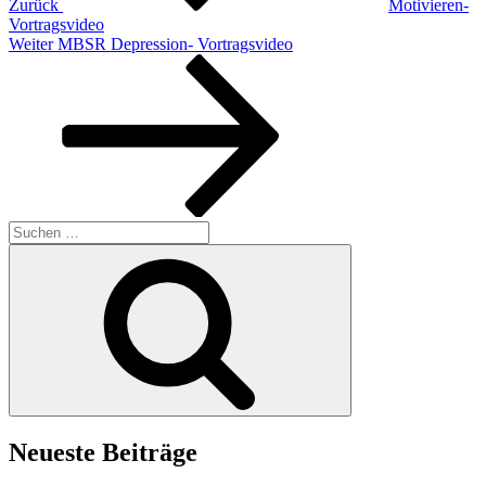
Zurück
Motivieren-
Vortragsvideo
Nächster
Weiter
MBSR Depression- Vortragsvideo
Beitrag
Suchen
nach:
Suchen
Neueste Beiträge