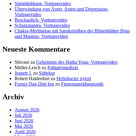
Stimmbildung- Vortragsvideo
Überwindung von Ärger, Angst und Depression-
Vortragsvideo
Beschaulich- Vortragsvideo
Schutzmantra- Vortragsvideo
Chakra-Meditation mit Sanskritsilben der Blütenblätter Bijas
und Mantras- Vortragsvideo
Neueste Kommentare
Shivani
zu
Geheimnis des Hatha Yoga- Vortragsvideo
Müller-Lesch
zu
Palliativmedizin
Jeanett J.
zu
Säftekur
Robert Haldenfurt
zu
Heliobacter pylori
Forner Dag Dipl Ing
zu
Fingernageldiagnostik
Archiv
August 2026
Juli 2026
Juni 2026
Mai 2026
April 2026