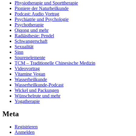
Physiotherapie und Sporttherapie
Pioniere der Naturheilkunde
Podcast: Audio Vortrag
Psychiatrie und Psychologie
Psychotherapie
Qiqong und mehr
Radiästhesie: Pendel
Schwangerschaft
Sexualität
Sinn
Spurenelemente
TCM – Traditionelle Chinesische Medizin
Videovortrag
Vitamine Vegan
Wasserheilkunde
Wasserheilkunde-Podcast
Wickel und Packungen
Wünschelrute und mehr
Yogatherapie
Meta
Registrieren
Anmelden