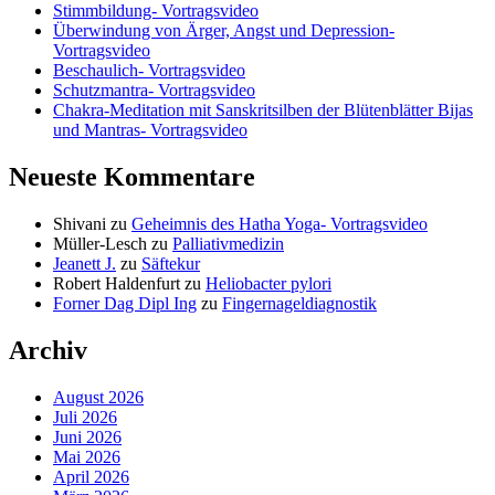
Stimmbildung- Vortragsvideo
Überwindung von Ärger, Angst und Depression-
Vortragsvideo
Beschaulich- Vortragsvideo
Schutzmantra- Vortragsvideo
Chakra-Meditation mit Sanskritsilben der Blütenblätter Bijas
und Mantras- Vortragsvideo
Neueste Kommentare
Shivani
zu
Geheimnis des Hatha Yoga- Vortragsvideo
Müller-Lesch
zu
Palliativmedizin
Jeanett J.
zu
Säftekur
Robert Haldenfurt
zu
Heliobacter pylori
Forner Dag Dipl Ing
zu
Fingernageldiagnostik
Archiv
August 2026
Juli 2026
Juni 2026
Mai 2026
April 2026