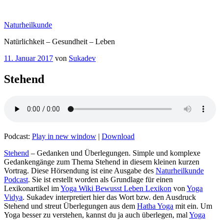
Zum
Inhalt
Naturheilkunde
springen
Natürlichkeit – Gesundheit – Leben
Veröffentlicht
11. Januar 2017
von
Sukadev
am
Stehend
Podcast:
Play in new window
|
Download
– Gedanken und Überlegungen. Simple und komplexe
Gedankengänge zum Thema Stehend‏‎ in diesem kleinen kurzen
Vortrag. Diese Hörsendung ist eine Ausgabe des
Naturheilkunde
Podcast
. Sie ist erstellt worden als Grundlage für einen
Lexikonartikel im
Yoga Wiki Bewusst Leben Lexikon
von
Yoga
Vidya
. Sukadev interpretiert hier das Wort bzw. den Ausdruck
Stehend‏‎ und streut Überlegungen aus dem
Hatha Yoga
mit ein. Um
Yoga besser zu verstehen, kannst du ja auch überlegen, mal
Yoga