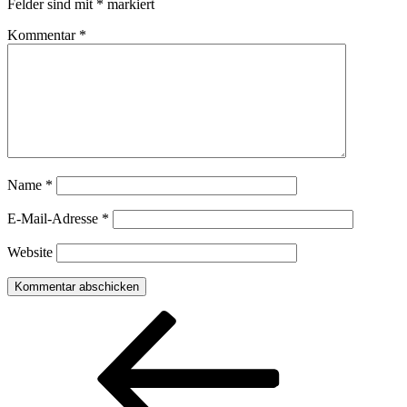
Felder sind mit
*
markiert
Kommentar
*
Name
*
E-Mail-Adresse
*
Website
Beitragsnavigation
Vorheriger
Beitrag