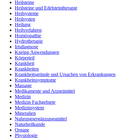
Heilsteine
Heilsteine und Edelsteintherapie
Heilsysteme
Heilsysten
Heilung
Heilverfahren
Homöopathie
Hydrotherapie
Irisdiagnose
Kneipp Anwendungen
Körperteil
Krankheit
Krankheiten
Krankheitsgründe und Ursachen von Erkrankungen
Krankheitssymptome
Massage
Medikamente und Arzneimittel
Medizin
Medizin Fachgebiete
Medizinsystem
Mineralien
Nahrungsergänzungsmittel
Naturheilkunde
Organe
Physiologie