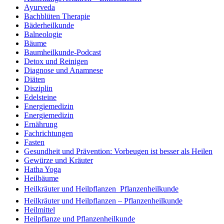
Ayurveda
Bachblüten Therapie
Bäderheilkunde
Balneologie
Bäume
Baumheilkunde-Podcast
Detox und Reinigen
Diagnose und Anamnese
Diäten
Disziplin
Edelsteine
Energiemedizin
Energiemedizin
Ernährung
Fachrichtungen
Fasten
Gesundheit und Prävention: Vorbeugen ist besser als Heilen
Gewürze und Kräuter
Hatha Yoga
Heilbäume
Heilkräuter und Heilpflanzen  Pflanzenheilkunde
Heilkräuter und Heilpflanzen – Pflanzenheilkunde
Heilmittel
Heilpflanze und Pflanzenheilkunde