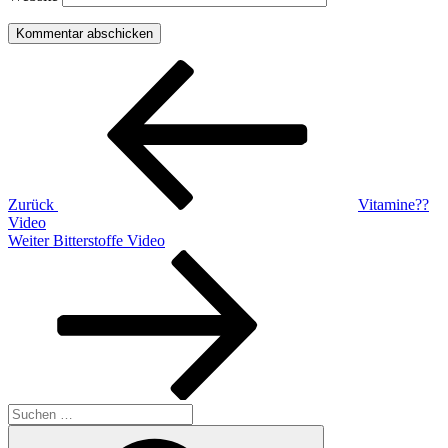
Beitragsnavigation
Vorheriger
Beitrag
Zurück
Vitamine??
Video
Nächster
Weiter
Bitterstoffe Video
Beitrag
Suchen
nach:
Suchen