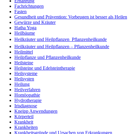
Ernährung
Fachrichtungen
Fasten
Gesundheit und Prävention: Vorbeugen ist besser als Heilen
Gewürze und Kräuter
Hatha Yoga
Heilbäume
Heilkräuter und Heilpflanzen  Pflanzenheilkunde
Heilkräuter und Heilpflanzen – Pflanzenheilkunde
Heilmittel
Heilpflanze und Pflanzenheilkunde
Heilsteine
Heilsteine und Edelsteintherapie
Heilsysteme
Heilsysten
Heilung
Heilverfahren
Homöopathie
Hydrotherapie
Irisdiagnose
Kneipp Anwendungen
Körperteil
Krankheit
Krankheiten
Krankheitsgründe und Ursachen von Erkrankungen