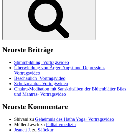
Neueste Beiträge
Stimmbildung- Vortragsvideo
Überwindung von Ärger, Angst und Depression-
Vortragsvideo
Beschaulich- Vortragsvideo
Schutzmantra- Vortragsvideo
Chakra-Meditation mit Sanskritsilben der Blütenblätter Bijas
und Mantras- Vortragsvideo
Neueste Kommentare
Shivani
zu
Geheimnis des Hatha Yoga- Vortragsvideo
Müller-Lesch
zu
Palliativmedizin
Jeanett J.
zu
Säftekur