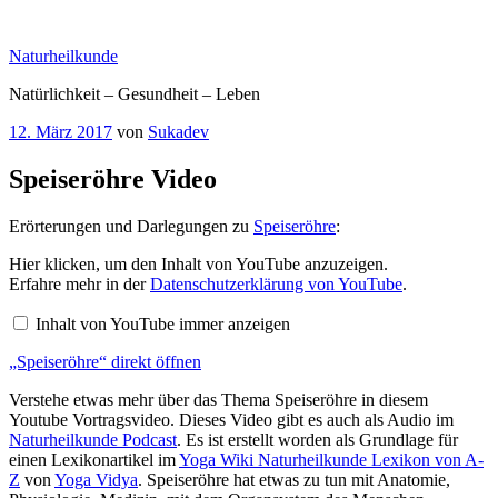
Zum
Inhalt
Naturheilkunde
springen
Natürlichkeit – Gesundheit – Leben
Veröffentlicht
12. März 2017
von
Sukadev
am
Speiseröhre Video
Erörterungen und Darlegungen zu
Speiseröhre
:
„Speiseröhre“
Hier klicken, um den Inhalt von YouTube anzuzeigen.
von
Erfahre mehr in der
Datenschutzerklärung von YouTube
.
YouTube
anzeigen
Inhalt von YouTube immer anzeigen
„Speiseröhre“ direkt öffnen
Verstehe etwas mehr über das Thema Speiseröhre in diesem
Youtube Vortragsvideo. Dieses Video gibt es auch als Audio im
Naturheilkunde Podcast
. Es ist erstellt worden als Grundlage für
einen Lexikonartikel im
Yoga Wiki Naturheilkunde Lexikon von A-
Z
von
Yoga Vidya
. Speiseröhre hat etwas zu tun mit Anatomie,