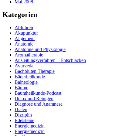
Mai 2008
Kategorien
Abführen
Akupunktur
Allgemein
Anatomie
Anatomie und Physiologie
Aromatherapie
Ausleitungsverfahren – Entschlacken
Ayurveda
Bachblüten Therapie
Bäderheilkunde
Balneologie
Bäume
Baumheilkunde-Podcast
Detox und Reinigen
Diagnose und Anamnese
Diäten
Disziplin
Edelsteine
Energiemedizin
Energiemedizin