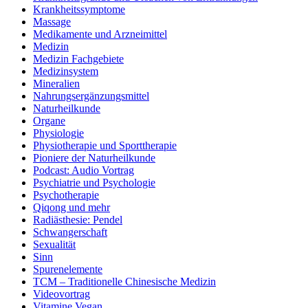
Krankheitssymptome
Massage
Medikamente und Arzneimittel
Medizin
Medizin Fachgebiete
Medizinsystem
Mineralien
Nahrungsergänzungsmittel
Naturheilkunde
Organe
Physiologie
Physiotherapie und Sporttherapie
Pioniere der Naturheilkunde
Podcast: Audio Vortrag
Psychiatrie und Psychologie
Psychotherapie
Qiqong und mehr
Radiästhesie: Pendel
Schwangerschaft
Sexualität
Sinn
Spurenelemente
TCM – Traditionelle Chinesische Medizin
Videovortrag
Vitamine Vegan