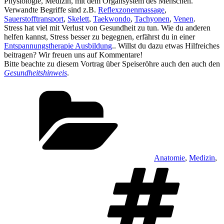
Physiologie, Medizin, mit dem Organsystem des Menschen.
Verwandte Begriffe sind z.B.
Reflexzonenmassage
,
Sauerstofftransport
,
Skelett
,
Taekwondo
,
Tachyonen
,
Venen
.
Stress hat viel mit Verlust von Gesundheit zu tun. Wie du anderen
helfen kannst, Stress besser zu begegnen, erfährst du in einer
Entspannungstherapie Ausbildung
.. Willst du dazu etwas Hilfreiches
beitragen? Wir freuen uns auf Kommentare!
Bitte beachte zu diesem Vortrag über Speiseröhre auch den auch den
Gesundheitshinweis
.
Kategorien
Anatomie
,
Medizin
,
S