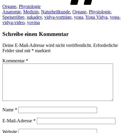
Organe
,
Physiologie
Anatomie
,
Medizin
,
Naturheilkunde
,
Organe
,
Physiologie
,
Speiseröhre
,
sukadev
,
vidya-vorträge
,
yoga
,
Yoga Vidya
,
yoga-
vidya-video
,
yovina
Schreibe einen Kommentar
Deine E-Mail-Adresse wird nicht veröffentlicht.
Erforderliche
Felder sind mit
*
markiert
Kommentar
*
Name
*
E-Mail-Adresse
*
Website