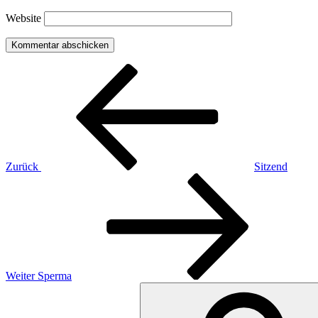
Website
Beitragsnavigation
Vorheriger
Beitrag
Zurück
Sitzend
Nächster
Beitrag
Weiter
Sperma
Suchen
nach: