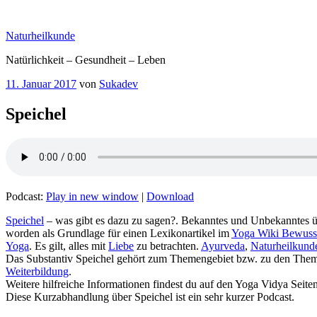
Zum
Inhalt
Naturheilkunde
springen
Natürlichkeit – Gesundheit – Leben
Veröffentlicht
11. Januar 2017
von
Sukadev
am
Speichel
Podcast:
Play in new window
|
Download
worden als Grundlage für einen Lexikonartikel im
Yoga Wiki Bewuss
Yoga
. Es gilt, alles mit
Liebe
zu betrachten.
Ayurveda
,
Naturheilkund
Das Substantiv Speichel‏‎ gehört zum Themengebiet 
Weiterbildung
.
Weitere hilfreiche Informationen findest du auf den Yoga Vidya Seite
Diese Kurzabhandlung über Speichel‏‎ ist ein sehr kurzer Podcast.