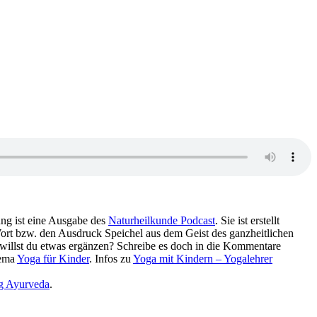
audio. Diese Hörsendung ist eine Ausgabe des
Naturheilkunde Podcast
. Sie ist erstellt
. Sukadev denkt laut nach über das Wort bzw. den Ausdruck Speichel‏‎ aus dem Geist des ganzheitlichen
t willst du etwas ergänzen? Schreibe es doch in die Kommentare
Thema
Yoga für Kinder
. Infos zu
Yoga mit Kindern – Yogalehrer
g Ayurveda
.