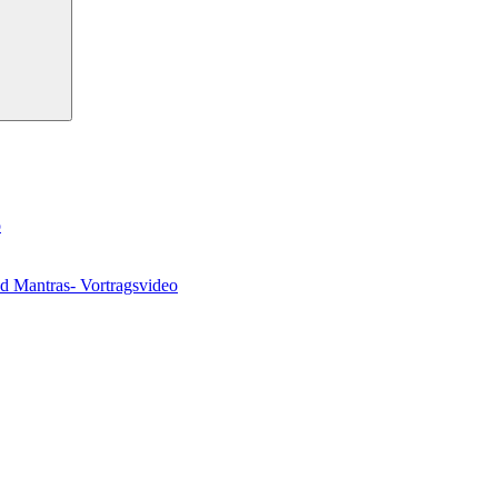
o
nd Mantras- Vortragsvideo