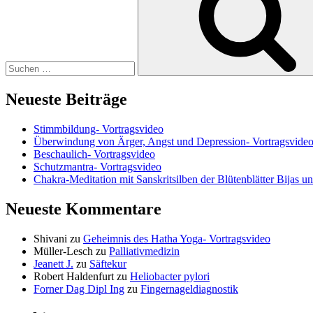
Neueste Beiträge
Stimmbildung- Vortragsvideo
Überwindung von Ärger, Angst und Depression- Vortragsvide
Beschaulich- Vortragsvideo
Schutzmantra- Vortragsvideo
Chakra-Meditation mit Sanskritsilben der Blütenblätter Bijas u
Neueste Kommentare
Shivani
zu
Geheimnis des Hatha Yoga- Vortragsvideo
Müller-Lesch
zu
Palliativmedizin
Jeanett J.
zu
Säftekur
Robert Haldenfurt
zu
Heliobacter pylori
Forner Dag Dipl Ing
zu
Fingernageldiagnostik