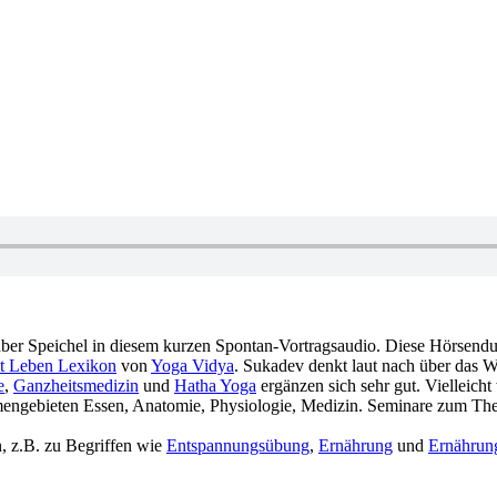
– was gibt es dazu zu sagen?. Bekanntes und Unbekanntes über Speichel‏‎ in diesem kurzen Spontan-Vortrags
t Leben Lexikon
von
Yoga Vidya
e
,
Ganzheitsmedizin
und
Hatha Yoga
ergänzen sich sehr gut. Vielleich
bzw. zu den Themengebieten Essen, Anatomie, Physiologie, Medizin. Seminare zum 
n, z.B. zu Begriffen wie
Entspannungsübung
,
Ernährung
und
Ernährun