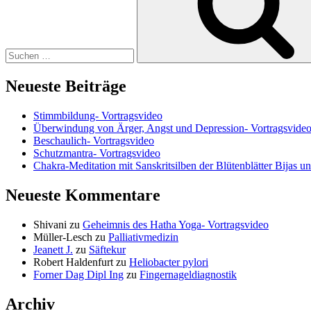
Neueste Beiträge
Stimmbildung- Vortragsvideo
Überwindung von Ärger, Angst und Depression- Vortragsvide
Beschaulich- Vortragsvideo
Schutzmantra- Vortragsvideo
Chakra-Meditation mit Sanskritsilben der Blütenblätter Bijas u
Neueste Kommentare
Shivani
zu
Geheimnis des Hatha Yoga- Vortragsvideo
Müller-Lesch
zu
Palliativmedizin
Jeanett J.
zu
Säftekur
Robert Haldenfurt
zu
Heliobacter pylori
Forner Dag Dipl Ing
zu
Fingernageldiagnostik
Archiv