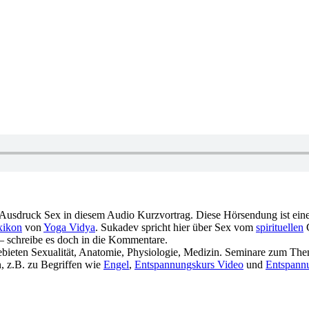
Ausdruck Sex in diesem Audio Kurzvortrag. Diese Hörsendung ist ei
xikon
von
Yoga Vidya
. Sukadev spricht hier über Sex vom
spirituellen
G
– schreibe es doch in die Kommentare.
ieten Sexualität, Anatomie, Physiologie, Medizin. Seminare zum Th
n, z.B. zu Begriffen wie
Engel
,
Entspannungskurs Video
und
Entspann