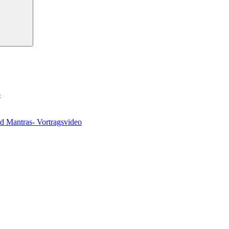
o
nd Mantras- Vortragsvideo