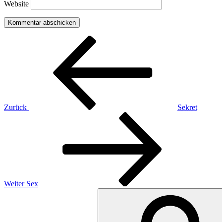
Website
Beitragsnavigation
Vorheriger
Beitrag
Zurück
Sekret
Nächster
Beitrag
Weiter
Sex
Suchen
nach: