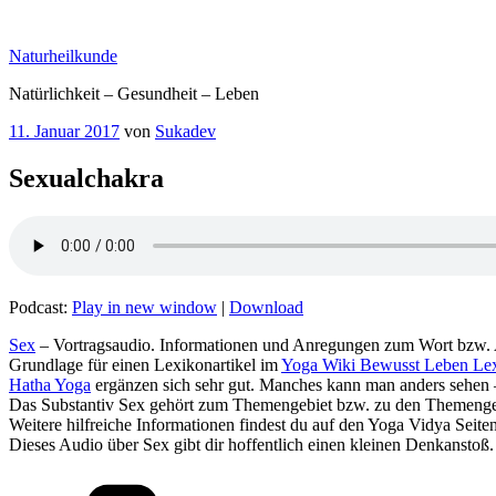
Zum
Inhalt
Naturheilkunde
springen
Natürlichkeit – Gesundheit – Leben
Veröffentlicht
11. Januar 2017
von
Sukadev
am
Sexualchakra
Podcast:
Play in new window
|
Download
Sex
– Vortragsaudio. Informationen und Anregungen zum Wort bzw. 
Grundlage für einen Lexikonartikel im
Yoga Wiki Bewusst Leben Le
Hatha Yoga
ergänzen sich sehr gut. Manches kann man anders sehen 
Das Substantiv Sex gehört zum Themengebiet bzw. zu den Themengeb
Weitere hilfreiche Informationen findest du auf den Yoga Vidya Seite
Dieses Audio über Sex gibt dir hoffentlich einen kleinen Denkanstoß.
Kategorien