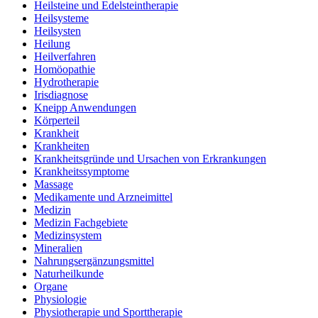
Heilsteine und Edelsteintherapie
Heilsysteme
Heilsysten
Heilung
Heilverfahren
Homöopathie
Hydrotherapie
Irisdiagnose
Kneipp Anwendungen
Körperteil
Krankheit
Krankheiten
Krankheitsgründe und Ursachen von Erkrankungen
Krankheitssymptome
Massage
Medikamente und Arzneimittel
Medizin
Medizin Fachgebiete
Medizinsystem
Mineralien
Nahrungsergänzungsmittel
Naturheilkunde
Organe
Physiologie
Physiotherapie und Sporttherapie