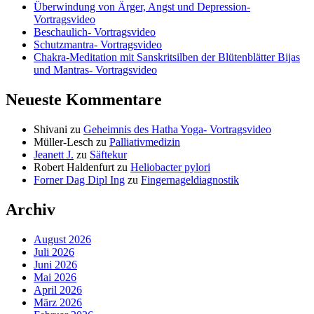
Überwindung von Ärger, Angst und Depression-
Vortragsvideo
Beschaulich- Vortragsvideo
Schutzmantra- Vortragsvideo
Chakra-Meditation mit Sanskritsilben der Blütenblätter Bijas
und Mantras- Vortragsvideo
Neueste Kommentare
Shivani
zu
Geheimnis des Hatha Yoga- Vortragsvideo
Müller-Lesch
zu
Palliativmedizin
Jeanett J.
zu
Säftekur
Robert Haldenfurt
zu
Heliobacter pylori
Forner Dag Dipl Ing
zu
Fingernageldiagnostik
Archiv
August 2026
Juli 2026
Juni 2026
Mai 2026
April 2026
März 2026