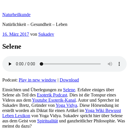
Zum
Inhalt
Naturheilkunde
springen
Natürlichkeit – Gesundheit – Leben
Veröffentlicht
16. März 2017
von
Sukadev
am
Selene
Podcast:
Play in new window
|
Download
Einsichten und Überlegungen zu
Selene
. Erfahre einiges über
Selene als Teil des
Esoterik Podcast
. Dies ist die Tonspur eines
Videos aus dem
Youtube Esoterik-Kanal
. Autor und Sprecher ist
Sukadev Bretz, Gründer von
Yoga Vidya
. Diese Hörsendung ist
erstellt worden als Diktat für einen Artikel im
Yoga Wiki Bewusst
Leben Lexikon
von Yoga Vidya. Sukadev spricht hier über Selene
aus dem Geist von
Spiritualität
und ganzheitlicher Philosophie. Was
meinst du dazu?