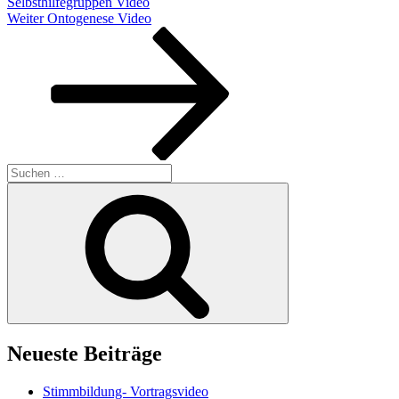
Selbsthilfegruppen Video
Nächster
Weiter
Ontogenese Video
Beitrag
Suchen
nach:
Suchen
Neueste Beiträge
Stimmbildung- Vortragsvideo