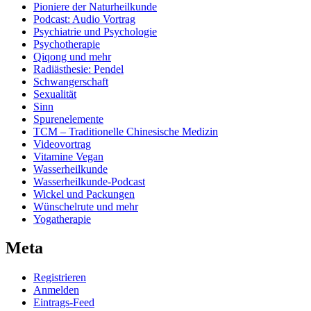
Pioniere der Naturheilkunde
Podcast: Audio Vortrag
Psychiatrie und Psychologie
Psychotherapie
Qiqong und mehr
Radiästhesie: Pendel
Schwangerschaft
Sexualität
Sinn
Spurenelemente
TCM – Traditionelle Chinesische Medizin
Videovortrag
Vitamine Vegan
Wasserheilkunde
Wasserheilkunde-Podcast
Wickel und Packungen
Wünschelrute und mehr
Yogatherapie
Meta
Registrieren
Anmelden
Eintrags-Feed