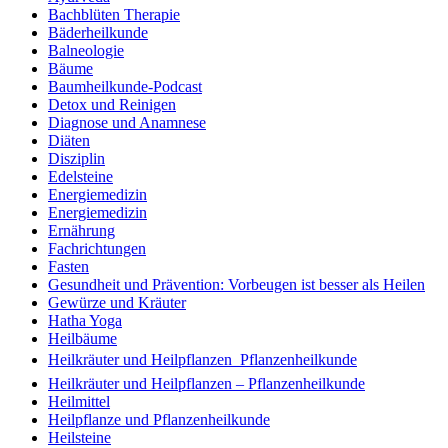
Bachblüten Therapie
Bäderheilkunde
Balneologie
Bäume
Baumheilkunde-Podcast
Detox und Reinigen
Diagnose und Anamnese
Diäten
Disziplin
Edelsteine
Energiemedizin
Energiemedizin
Ernährung
Fachrichtungen
Fasten
Gesundheit und Prävention: Vorbeugen ist besser als Heilen
Gewürze und Kräuter
Hatha Yoga
Heilbäume
Heilkräuter und Heilpflanzen  Pflanzenheilkunde
Heilkräuter und Heilpflanzen – Pflanzenheilkunde
Heilmittel
Heilpflanze und Pflanzenheilkunde
Heilsteine