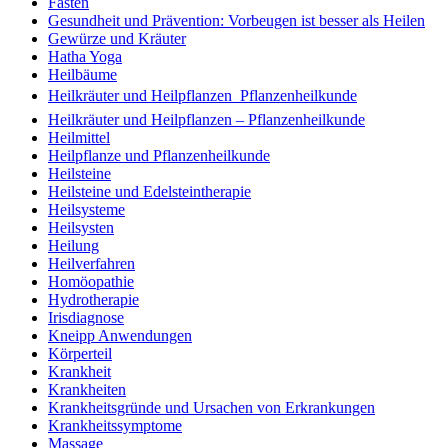
Fasten
Gesundheit und Prävention: Vorbeugen ist besser als Heilen
Gewürze und Kräuter
Hatha Yoga
Heilbäume
Heilkräuter und Heilpflanzen  Pflanzenheilkunde
Heilkräuter und Heilpflanzen – Pflanzenheilkunde
Heilmittel
Heilpflanze und Pflanzenheilkunde
Heilsteine
Heilsteine und Edelsteintherapie
Heilsysteme
Heilsysten
Heilung
Heilverfahren
Homöopathie
Hydrotherapie
Irisdiagnose
Kneipp Anwendungen
Körperteil
Krankheit
Krankheiten
Krankheitsgründe und Ursachen von Erkrankungen
Krankheitssymptome
Massage