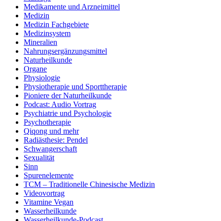
Medikamente und Arzneimittel
Medizin
Medizin Fachgebiete
Medizinsystem
Mineralien
Nahrungsergänzungsmittel
Naturheilkunde
Organe
Physiologie
Physiotherapie und Sporttherapie
Pioniere der Naturheilkunde
Podcast: Audio Vortrag
Psychiatrie und Psychologie
Psychotherapie
Qiqong und mehr
Radiästhesie: Pendel
Schwangerschaft
Sexualität
Sinn
Spurenelemente
TCM – Traditionelle Chinesische Medizin
Videovortrag
Vitamine Vegan
Wasserheilkunde
Wasserheilkunde-Podcast