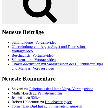
Neueste Beiträge
Stimmbildung- Vortragsvideo
Überwindung von Ärger, Angst und Depression-
Vortragsvideo
Beschaulich- Vortragsvideo
Schutzmantra- Vortragsvideo
Chakra-Meditation mit Sanskritsilben der Blütenblätter Bijas
und Mantras- Vortragsvideo
Neueste Kommentare
Shivani
zu
Geheimnis des Hatha Yoga- Vortragsvideo
Müller-Lesch
zu
Palliativmedizin
Jeanett J.
zu
Säftekur
Robert Haldenfurt
zu
Heliobacter pylori
Forner Dag Dipl Ing
zu
Fingernageldiagnostik