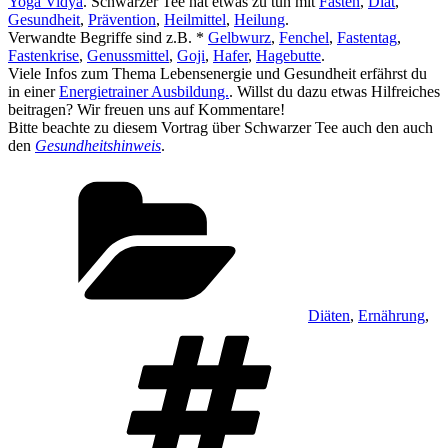
Yoga Vidya
. Schwarzer Tee hat etwas zu tun mit
Fasten
,
Diät
,
Gesundheit
,
Prävention
,
Heilmittel
,
Heilung
.
Verwandte Begriffe sind z.B. *
Gelbwurz
,
Fenchel
,
Fastentag
,
Fastenkrise
,
Genussmittel
,
Goji
,
Hafer
,
Hagebutte
.
Viele Infos zum Thema Lebensenergie und Gesundheit erfährst du
in einer
Energietrainer Ausbildung.
. Willst du dazu etwas Hilfreiches
beitragen? Wir freuen uns auf Kommentare!
Bitte beachte zu diesem Vortrag über Schwarzer Tee auch den auch
den
Gesundheitshinweis
.
Kategorien
Diäten
,
Ernährung
,
Schlagwörter