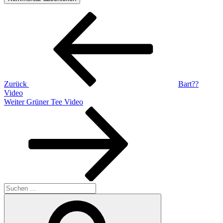
Beitragsnavigation
Vorheriger
Beitrag
Zurück
Bart??
Video
Nächster
Weiter
Grüner Tee Video
Beitrag
Suchen
nach:
Suchen