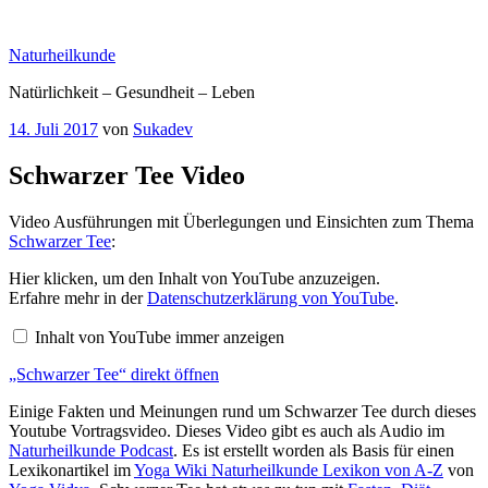
Zum
Inhalt
Naturheilkunde
springen
Natürlichkeit – Gesundheit – Leben
Veröffentlicht
14. Juli 2017
von
Sukadev
am
Schwarzer Tee Video
Video Ausführungen mit Überlegungen und Einsichten zum Thema
Schwarzer Tee
:
„Schwarzer
Hier klicken, um den Inhalt von YouTube anzuzeigen.
Tee“
Erfahre mehr in der
Datenschutzerklärung von YouTube
.
von
YouTube
Inhalt von YouTube immer anzeigen
anzeigen
„Schwarzer Tee“ direkt öffnen
Einige Fakten und Meinungen rund um Schwarzer Tee durch dieses
Youtube Vortragsvideo. Dieses Video gibt es auch als Audio im
Naturheilkunde Podcast
. Es ist erstellt worden als Basis für einen
Lexikonartikel im
Yoga Wiki Naturheilkunde Lexikon von A-Z
von