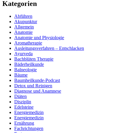
Kategorien
Abführen
Akupunktur
Allgemein
Anatomie
Anatomie und Physiologie
Aromatherapie
Ausleitungsverfahren – Entschlacken
Ayurveda
Bachblüten Therapie
Bäderheilkunde
Balneologie
Bäume
Baumheilkunde-Podcast
Detox und Reinigen
Diagnose und Anamnese
Diäten
Disziplin
Edelsteine
Energiemedizin
Energiemedizin
Ernährung
Fachrichtungen