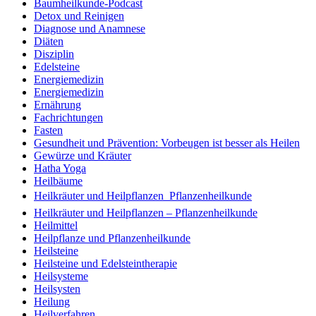
Baumheilkunde-Podcast
Detox und Reinigen
Diagnose und Anamnese
Diäten
Disziplin
Edelsteine
Energiemedizin
Energiemedizin
Ernährung
Fachrichtungen
Fasten
Gesundheit und Prävention: Vorbeugen ist besser als Heilen
Gewürze und Kräuter
Hatha Yoga
Heilbäume
Heilkräuter und Heilpflanzen  Pflanzenheilkunde
Heilkräuter und Heilpflanzen – Pflanzenheilkunde
Heilmittel
Heilpflanze und Pflanzenheilkunde
Heilsteine
Heilsteine und Edelsteintherapie
Heilsysteme
Heilsysten
Heilung
Heilverfahren