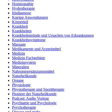
Homöopathie
Hydrotherapie
Irisdiagnose
Kneipp Anwendungen
Körperteil
Krankheit
Krankheiten
Krankheitsgründe und Ursachen von Erkrankungen
Krankheitssymptome
Massage
Medikamente und Arzneimittel
Medizin
Medizin Fachgebiete
Medizinsystem
Mineralien
Nahrungsergänzungsmittel
Naturheilkunde
Organe
Physiologie
Physiotherapie und Sporttherapie
Pioniere der Naturheilkunde
Podcast: Audio Vortrag
Psychiatrie und Psychologie
Psychotherapie
Qiqong und mehr