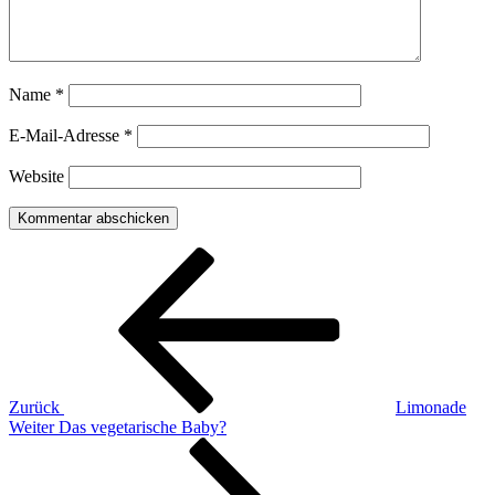
Name
*
E-Mail-Adresse
*
Website
Beitragsnavigation
Vorheriger
Beitrag
Zurück
Limonade
Nächster
Weiter
Das vegetarische Baby?
Beitrag