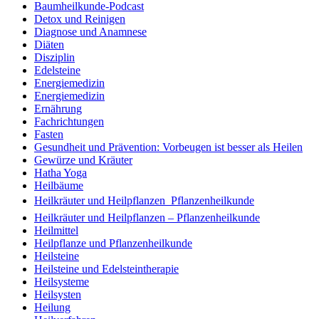
Baumheilkunde-Podcast
Detox und Reinigen
Diagnose und Anamnese
Diäten
Disziplin
Edelsteine
Energiemedizin
Energiemedizin
Ernährung
Fachrichtungen
Fasten
Gesundheit und Prävention: Vorbeugen ist besser als Heilen
Gewürze und Kräuter
Hatha Yoga
Heilbäume
Heilkräuter und Heilpflanzen  Pflanzenheilkunde
Heilkräuter und Heilpflanzen – Pflanzenheilkunde
Heilmittel
Heilpflanze und Pflanzenheilkunde
Heilsteine
Heilsteine und Edelsteintherapie
Heilsysteme
Heilsysten
Heilung