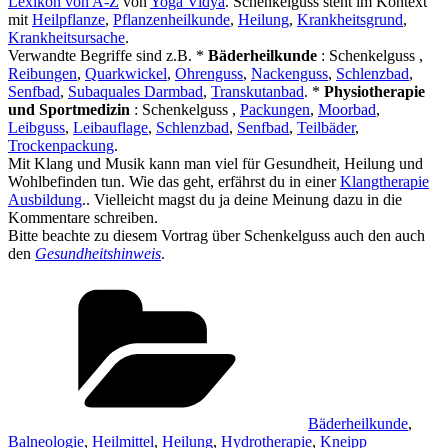
Lexikon von A-Z
von
Yoga Vidya
. Schenkelguss steht im Kontext
mit
Heilpflanze
,
Pflanzenheilkunde
,
Heilung
,
Krankheitsgrund
,
Krankheitsursache
.
Verwandte Begriffe sind z.B. *
Bäderheilkunde
: Schenkelguss ,
Reibungen
,
Quarkwickel
,
Ohrenguss
,
Nackenguss
,
Schlenzbad
,
Senfbad
,
Subaquales Darmbad
,
Transkutanbad
. *
Physiotherapie
und Sportmedizin
: Schenkelguss ,
Packungen
,
Moorbad
,
Leibguss
,
Leibauflage
,
Schlenzbad
,
Senfbad
,
Teilbäder
,
Trockenpackung
.
Mit Klang und Musik kann man viel für Gesundheit, Heilung und
Wohlbefinden tun. Wie das geht, erfährst du in einer
Klangtherapie
Ausbildung
.. Vielleicht magst du ja deine Meinung dazu in die
Kommentare schreiben.
Bitte beachte zu diesem Vortrag über Schenkelguss auch den auch
den
Gesundheitshinweis
.
Kategorien
Bäderheilkunde
,
Balneologie
,
Heilmittel
,
Heilung
,
Hydrotherapie
,
Kneipp