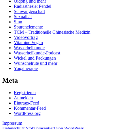
Qiqong und mehr
Radiästhesie: Pendel
Schwangerschaft
Sexualität
Sinn
Spurenelemente
TCM – Traditionelle Chinesische Medizin
Videovortrag
Vitamine Vegan
Wasserheilkunde
Wasserheilkunde-Podcast
Wickel und Packungen
Wünschelrute und mehr
Yogatherapie
Meta
Registrieren
Anmelden
Eintrags-Feed
Kommentar-Feed
WordPress.org
Impressum
Datenschutz
Stolz präsentiert von WordPress