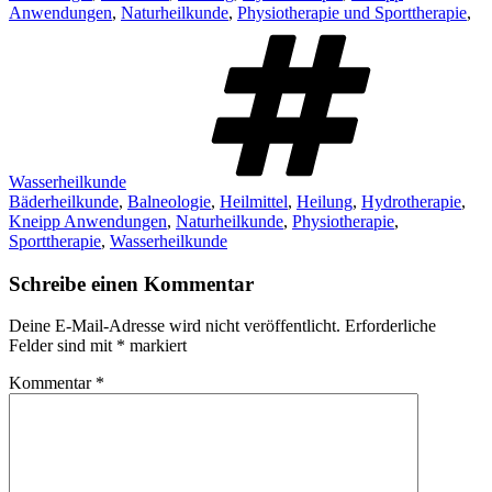
Anwendungen
,
Naturheilkunde
,
Physiotherapie und Sporttherapie
,
Schl
Wasserheilkunde
Bäderheilkunde
,
Balneologie
,
Heilmittel
,
Heilung
,
Hydrotherapie
,
Kneipp Anwendungen
,
Naturheilkunde
,
Physiotherapie
,
Sporttherapie
,
Wasserheilkunde
Schreibe einen Kommentar
Deine E-Mail-Adresse wird nicht veröffentlicht.
Erforderliche
Felder sind mit
*
markiert
Kommentar
*