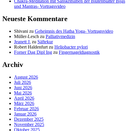
Chakra-Meditation mit Sanskritsilben der Blütenblätter Bijas
und Mantras- Vortragsvideo
Neueste Kommentare
Shivani
zu
Geheimnis des Hatha Yoga- Vortragsvideo
Müller-Lesch
zu
Palliativmedizin
Jeanett J.
zu
Säftekur
Robert Haldenfurt
zu
Heliobacter pylori
Forner Dag Dipl Ing
zu
Fingernageldiagnostik
Archiv
August 2026
Juli 2026
Juni 2026
Mai 2026
April 2026
März 2026
Februar 2026
Januar 2026
Dezember 2025
November 2025
Oktober 2025