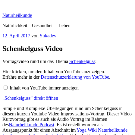
Zum
Inhalt
Naturheilkunde
springen
Natürlichkeit – Gesundheit – Leben
Veröffentlicht
12. April 2017
von
Sukadev
am
Schenkelguss Video
Vortragsvideo rund um das Thema
Schenkelguss
:
„Schenkelguss“
Hier klicken, um den Inhalt von YouTube anzuzeigen.
von
Erfahre mehr in der
Datenschutzerklärung von YouTube
.
YouTube
anzeigen
Inhalt von YouTube immer anzeigen
„Schenkelguss“ direkt öffnen
Simple und Komplexe Überlegungen rund um Schenkelguss in
diesem kurzen Youtube Video Improvisations-Vortrag. Dieser Video
Kurzvortrag gibt es auch als Audio Vortrag im Rahmen
des
Naturheilkunde Podcast
. Es ist erstellt worden als
Ausgangspunkt für einen Abschnitt im
Yoga Wiki Naturheilkunde