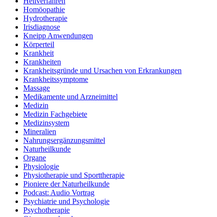
Heilverfahren
Homöopathie
Hydrotherapie
Irisdiagnose
Kneipp Anwendungen
Körperteil
Krankheit
Krankheiten
Krankheitsgründe und Ursachen von Erkrankungen
Krankheitssymptome
Massage
Medikamente und Arzneimittel
Medizin
Medizin Fachgebiete
Medizinsystem
Mineralien
Nahrungsergänzungsmittel
Naturheilkunde
Organe
Physiologie
Physiotherapie und Sporttherapie
Pioniere der Naturheilkunde
Podcast: Audio Vortrag
Psychiatrie und Psychologie
Psychotherapie