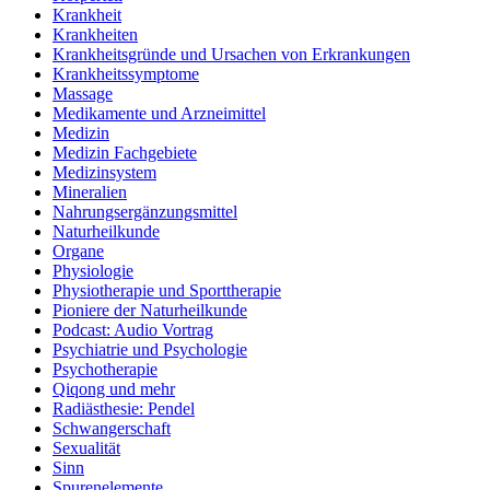
Krankheit
Krankheiten
Krankheitsgründe und Ursachen von Erkrankungen
Krankheitssymptome
Massage
Medikamente und Arzneimittel
Medizin
Medizin Fachgebiete
Medizinsystem
Mineralien
Nahrungsergänzungsmittel
Naturheilkunde
Organe
Physiologie
Physiotherapie und Sporttherapie
Pioniere der Naturheilkunde
Podcast: Audio Vortrag
Psychiatrie und Psychologie
Psychotherapie
Qiqong und mehr
Radiästhesie: Pendel
Schwangerschaft
Sexualität
Sinn
Spurenelemente