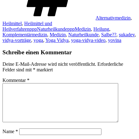
Alternativmedizin
,
Heilmittel
,
Heilmittel und
HeilverfahrenpppNaturheilkundepppMedizin
,
Heilung
,
Komplementärmedizin
,
Medizin
,
Naturheilkunde
,
Salbe??
,
sukadev
,
vidya-vorträge
,
yoga
,
Yoga Vidya
,
yoga-vidya-video
,
yovina
Schreibe einen Kommentar
Deine E-Mail-Adresse wird nicht veröffentlicht.
Erforderliche
Felder sind mit
*
markiert
Kommentar
*
Name
*