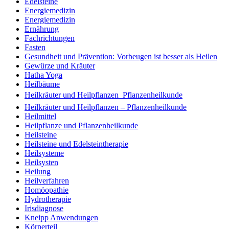
Edelsteine
Energiemedizin
Energiemedizin
Ernährung
Fachrichtungen
Fasten
Gesundheit und Prävention: Vorbeugen ist besser als Heilen
Gewürze und Kräuter
Hatha Yoga
Heilbäume
Heilkräuter und Heilpflanzen  Pflanzenheilkunde
Heilkräuter und Heilpflanzen – Pflanzenheilkunde
Heilmittel
Heilpflanze und Pflanzenheilkunde
Heilsteine
Heilsteine und Edelsteintherapie
Heilsysteme
Heilsysten
Heilung
Heilverfahren
Homöopathie
Hydrotherapie
Irisdiagnose
Kneipp Anwendungen
Körperteil