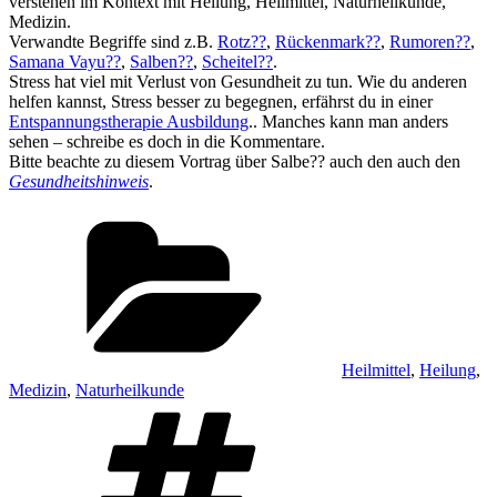
verstehen im Kontext mit Heilung, Heilmittel, Naturheilkunde,
Medizin.
Verwandte Begriffe sind z.B.
Rotz??
,
Rückenmark??
,
Rumoren??
,
Samana Vayu??
,
Salben??
,
Scheitel??
.
Stress hat viel mit Verlust von Gesundheit zu tun. Wie du anderen
helfen kannst, Stress besser zu begegnen, erfährst du in einer
Entspannungstherapie Ausbildung
.. Manches kann man anders
sehen – schreibe es doch in die Kommentare.
Bitte beachte zu diesem Vortrag über Salbe?? auch den auch den
Gesundheitshinweis
.
Kategorien
Heilmittel
,
Heilung
,
Medizin
,
Naturheilkunde
Schlagwörter