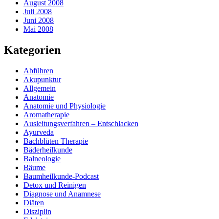
August 2008
Juli 2008
Juni 2008
Mai 2008
Kategorien
Abführen
Akupunktur
Allgemein
Anatomie
Anatomie und Physiologie
Aromatherapie
Ausleitungsverfahren – Entschlacken
Ayurveda
Bachblüten Therapie
Bäderheilkunde
Balneologie
Bäume
Baumheilkunde-Podcast
Detox und Reinigen
Diagnose und Anamnese
Diäten
Disziplin