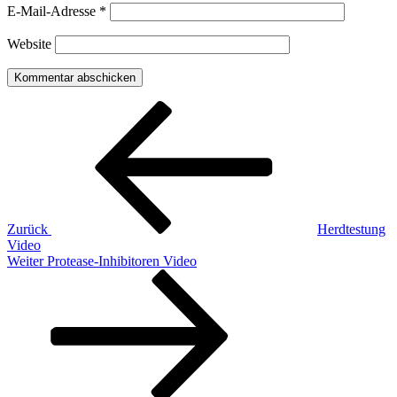
E-Mail-Adresse
*
Website
Beitragsnavigation
Vorheriger
Beitrag
Zurück
Herdtestung
Video
Nächster
Weiter
Protease-Inhibitoren Video
Beitrag