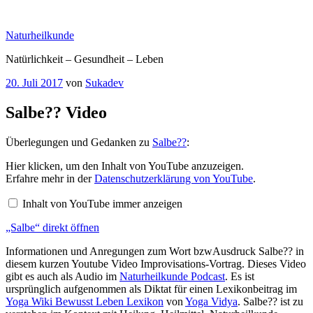
Zum
Inhalt
Naturheilkunde
springen
Natürlichkeit – Gesundheit – Leben
Veröffentlicht
20. Juli 2017
von
Sukadev
am
Salbe?? Video
Überlegungen und Gedanken zu
Salbe??
:
„Salbe“
Hier klicken, um den Inhalt von YouTube anzuzeigen.
von
Erfahre mehr in der
Datenschutzerklärung von YouTube
.
YouTube
anzeigen
Inhalt von YouTube immer anzeigen
„Salbe“ direkt öffnen
Informationen und Anregungen zum Wort bzwAusdruck Salbe?? in
diesem kurzen Youtube Video Improvisations-Vortrag. Dieses Video
gibt es auch als Audio im
Naturheilkunde Podcast
. Es ist
ursprünglich aufgenommen als Diktat für einen Lexikonbeitrag im
Yoga Wiki Bewusst Leben Lexikon
von
Yoga Vidya
. Salbe?? ist zu