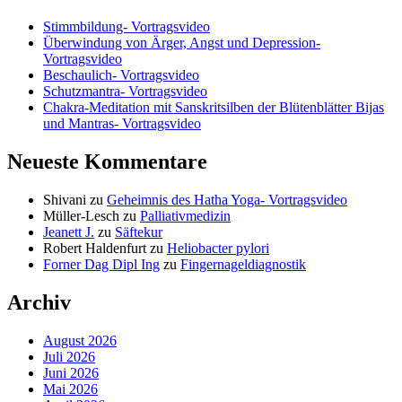
Stimmbildung- Vortragsvideo
Überwindung von Ärger, Angst und Depression-
Vortragsvideo
Beschaulich- Vortragsvideo
Schutzmantra- Vortragsvideo
Chakra-Meditation mit Sanskritsilben der Blütenblätter Bijas
und Mantras- Vortragsvideo
Neueste Kommentare
Shivani
zu
Geheimnis des Hatha Yoga- Vortragsvideo
Müller-Lesch
zu
Palliativmedizin
Jeanett J.
zu
Säftekur
Robert Haldenfurt
zu
Heliobacter pylori
Forner Dag Dipl Ing
zu
Fingernageldiagnostik
Archiv
August 2026
Juli 2026
Juni 2026
Mai 2026