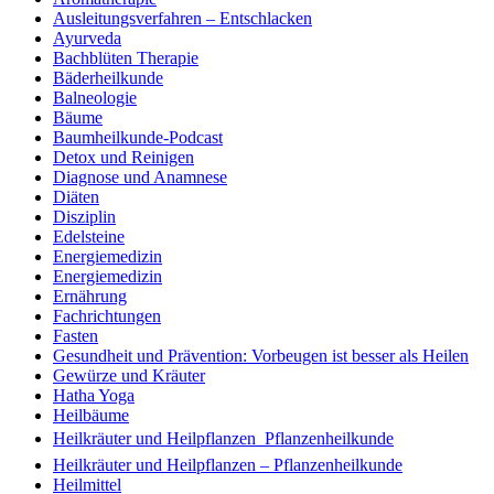
Ausleitungsverfahren – Entschlacken
Ayurveda
Bachblüten Therapie
Bäderheilkunde
Balneologie
Bäume
Baumheilkunde-Podcast
Detox und Reinigen
Diagnose und Anamnese
Diäten
Disziplin
Edelsteine
Energiemedizin
Energiemedizin
Ernährung
Fachrichtungen
Fasten
Gesundheit und Prävention: Vorbeugen ist besser als Heilen
Gewürze und Kräuter
Hatha Yoga
Heilbäume
Heilkräuter und Heilpflanzen  Pflanzenheilkunde
Heilkräuter und Heilpflanzen – Pflanzenheilkunde
Heilmittel