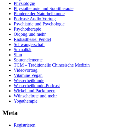
Physiologie
Physiotherapie und Sporttherapie
Pioniere der Naturheilkunde
Podcast: Audio Vortrag
Psychiatrie und Psychologie
Psychotherapie
Qiqong und mehr
Radiästhesie: Pendel
Schwangerschaft
Sexualität
Sinn
Spurenelemente
TCM – Traditionelle Chinesische Medizin
Videovortrag
Vitamine Vegan
Wasserheilkunde
Wasserheilkunde-Podcast
Wickel und Packungen
Wünschelrute und mehr
Yogatherapie
Meta
Registrieren