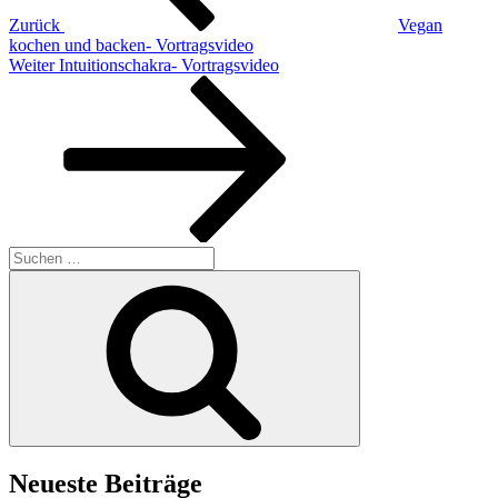
Zurück
Vegan
kochen und backen- Vortragsvideo
Nächster
Weiter
Intuitionschakra- Vortragsvideo
Beitrag
Suchen
nach:
Suchen
Neueste Beiträge