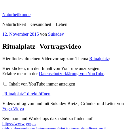
Zum
Inhalt
Naturheilkunde
springen
Natürlichkeit – Gesundheit – Leben
Veröffentlicht
12. November 2015
von
Sukadev
am
Ritualplatz- Vortragsvideo
Hier findest du einen Videovortrag zum Thema
Ritualplatz
:
„Ritualplatz“
Hier klicken, um den Inhalt von YouTube anzuzeigen.
von
Erfahre mehr in der
Datenschutzerklärung von YouTube
.
YouTube
anzeigen
Inhalt von YouTube immer anzeigen
„Ritualplatz“ direkt öffnen
Videovortrag von und mit Sukadev Bretz , Gründer und Leiter von
Yoga Vidya
.
Seminare und Workshops dazu sind zu finden auf
https://www.yoga-
vidya.de/seminare/interessengebiet/naturspiritualitaet-und-