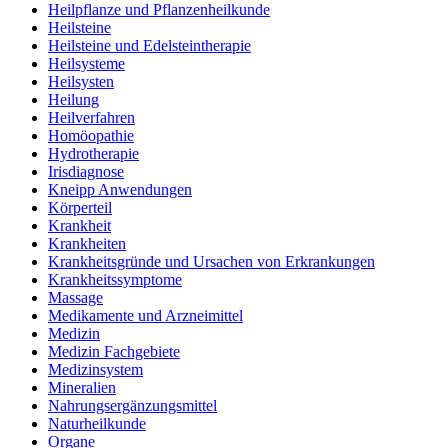
Heilpflanze und Pflanzenheilkunde
Heilsteine
Heilsteine und Edelsteintherapie
Heilsysteme
Heilsysten
Heilung
Heilverfahren
Homöopathie
Hydrotherapie
Irisdiagnose
Kneipp Anwendungen
Körperteil
Krankheit
Krankheiten
Krankheitsgründe und Ursachen von Erkrankungen
Krankheitssymptome
Massage
Medikamente und Arzneimittel
Medizin
Medizin Fachgebiete
Medizinsystem
Mineralien
Nahrungsergänzungsmittel
Naturheilkunde
Organe