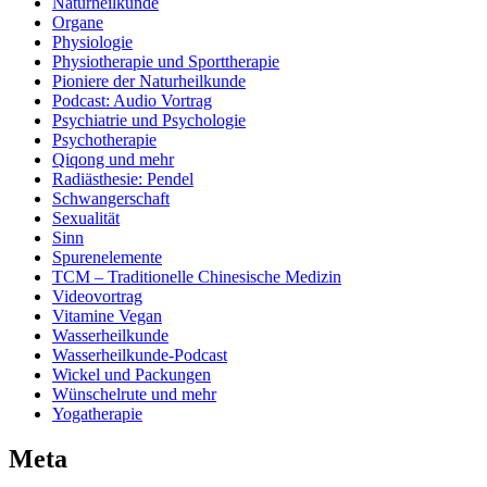
Naturheilkunde
Organe
Physiologie
Physiotherapie und Sporttherapie
Pioniere der Naturheilkunde
Podcast: Audio Vortrag
Psychiatrie und Psychologie
Psychotherapie
Qiqong und mehr
Radiästhesie: Pendel
Schwangerschaft
Sexualität
Sinn
Spurenelemente
TCM – Traditionelle Chinesische Medizin
Videovortrag
Vitamine Vegan
Wasserheilkunde
Wasserheilkunde-Podcast
Wickel und Packungen
Wünschelrute und mehr
Yogatherapie
Meta