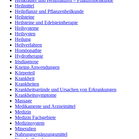
Heilkräuter und Heilpflanzen – Pflanzenheilkunde
Heilmittel
Heilpflanze und Pflanzenheilkunde
Heilsteine
Heilsteine und Edelsteintherapie
Heilsysteme
Heilsysten
Heilung
Heilverfahren
Homöopathie
Hydrotherapie
Irisdiagnose
Kneipp Anwendungen
Körperteil
Krankheit
Krankheiten
Krankheitsgründe und Ursachen von Erkrankungen
Krankheitssymptome
Massage
Medikamente und Arzneimittel
Medizin
Medizin Fachgebiete
Medizinsystem
Mineralien
Nahrungsergänzungsmittel