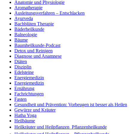
Anatomie und Physiologie
Aromatherapie
Ausleitungsverfahren – Entschlacken
Ayurveda
Bachblüten Therapie
Bäderheilkunde
Balneologie
Bäume
Baumheilkunde-Podcast
Detox und Reinigen
Diagnose und Anamnese
Diäten
Disziplin
Edelsteine
Energiemedizin
Energiemedizin
Ernährung
Fachrichtungen
Fasten
Gesundheit und Prävention: Vorbeugen ist besser als Heilen
Gewürze und Kräuter
Hatha Yoga
Heilbäume
Heilkräuter und Heilpflanzen  Pflanzenheilkunde