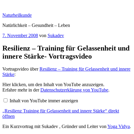
Zum
Inhalt
Naturheilkunde
springen
Natürlichkeit – Gesundheit – Leben
Veröffentlicht
7. November 2008
von
Sukadev
am
Resilienz – Training für Gelassenheit und
innere Stärke- Vortragsvideo
Vortragsvideo über
Resilienz – Training für Gelassenheit und innere
Stärke
:
„Resilienz
Hier klicken, um den Inhalt von YouTube anzuzeigen.
Training
Erfahre mehr in der
Datenschutzerklärung von YouTube
.
für
Gelassenheit
Inhalt von YouTube immer anzeigen
und
innere
„Resilienz Training für Gelassenheit und innere Stärke“ direkt
Stärke“
von
öffnen
YouTube
anzeigen
Ein Kurzvortrag mit Sukadev , Gründer und Leiter von
Yoga Vidya
.