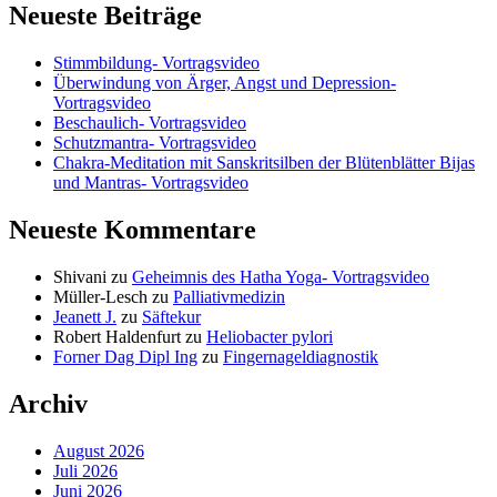
Neueste Beiträge
Stimmbildung- Vortragsvideo
Überwindung von Ärger, Angst und Depression-
Vortragsvideo
Beschaulich- Vortragsvideo
Schutzmantra- Vortragsvideo
Chakra-Meditation mit Sanskritsilben der Blütenblätter Bijas
und Mantras- Vortragsvideo
Neueste Kommentare
Shivani
zu
Geheimnis des Hatha Yoga- Vortragsvideo
Müller-Lesch
zu
Palliativmedizin
Jeanett J.
zu
Säftekur
Robert Haldenfurt
zu
Heliobacter pylori
Forner Dag Dipl Ing
zu
Fingernageldiagnostik
Archiv
August 2026
Juli 2026
Juni 2026