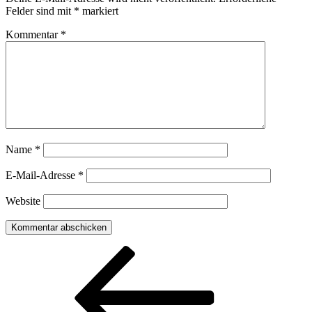
Felder sind mit
*
markiert
Kommentar
*
Name
*
E-Mail-Adresse
*
Website
Beitragsnavigation
Vorheriger
Beitrag