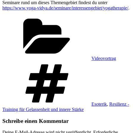
Seminare rund um dieses Themengebiet findest du unter
https://www.yoga-vidya.de/seminare/interessengebiet/yogatherapie/
.
Kategorien
Videovortrag
Schlagwörter
Esoterik
,
Resilienz -
Training für Gelassenheit und innere Stärke
Schreibe einen Kommentar
Deine E-Mail-Adresse wird nicht veröffentlicht.
Erforderliche