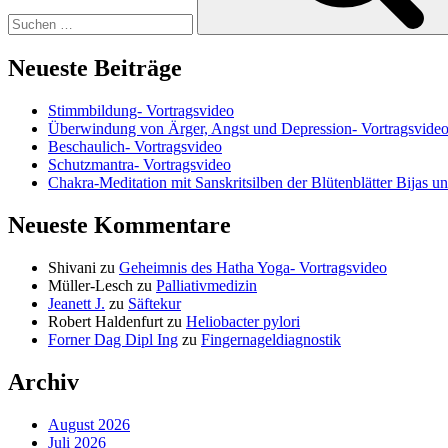
Neueste Beiträge
Stimmbildung- Vortragsvideo
Überwindung von Ärger, Angst und Depression- Vortragsvide
Beschaulich- Vortragsvideo
Schutzmantra- Vortragsvideo
Chakra-Meditation mit Sanskritsilben der Blütenblätter Bijas u
Neueste Kommentare
Shivani
zu
Geheimnis des Hatha Yoga- Vortragsvideo
Müller-Lesch
zu
Palliativmedizin
Jeanett J.
zu
Säftekur
Robert Haldenfurt
zu
Heliobacter pylori
Forner Dag Dipl Ing
zu
Fingernageldiagnostik
Archiv
August 2026
Juli 2026