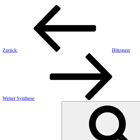
Beitragsnavigation
Vorheriger
Beitrag
Zurück
Blitzguss
Nächster
Beitrag
Weiter
Synthese
Suchen
nach: