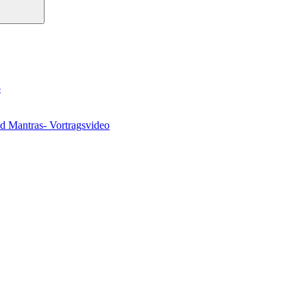
o
nd Mantras- Vortragsvideo