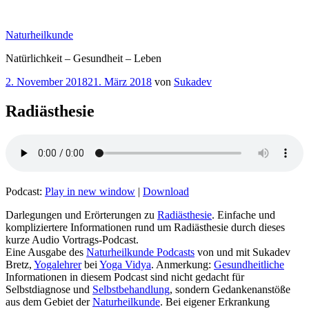
Zum
Inhalt
Naturheilkunde
springen
Natürlichkeit – Gesundheit – Leben
Veröffentlicht
2. November 2018
21. März 2018
von
Sukadev
am
Radiästhesie
Podcast:
Play in new window
|
Download
Darlegungen und Erörterungen zu
Radiästhesie
. Einfache und
kompliziertere Informationen rund um Radiästhesie durch dieses
kurze Audio Vortrags-Podcast.
Eine Ausgabe des
Naturheilkunde Podcasts
von und mit Sukadev
Bretz,
Yogalehrer
bei
Yoga Vidya
. Anmerkung:
Gesundheitliche
Informationen in diesem Podcast sind nicht gedacht für
Selbstdiagnose und
Selbstbehandlung
, sondern Gedankenanstöße
aus dem Gebiet der
Naturheilkunde
. Bei eigener Erkrankung