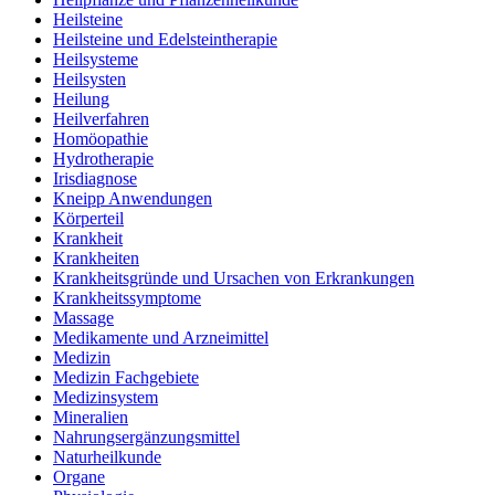
Heilsteine
Heilsteine und Edelsteintherapie
Heilsysteme
Heilsysten
Heilung
Heilverfahren
Homöopathie
Hydrotherapie
Irisdiagnose
Kneipp Anwendungen
Körperteil
Krankheit
Krankheiten
Krankheitsgründe und Ursachen von Erkrankungen
Krankheitssymptome
Massage
Medikamente und Arzneimittel
Medizin
Medizin Fachgebiete
Medizinsystem
Mineralien
Nahrungsergänzungsmittel
Naturheilkunde
Organe