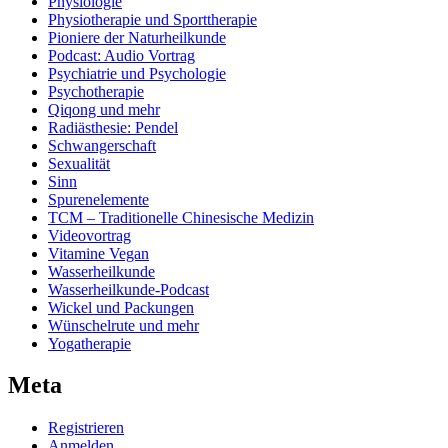
Physiologie
Physiotherapie und Sporttherapie
Pioniere der Naturheilkunde
Podcast: Audio Vortrag
Psychiatrie und Psychologie
Psychotherapie
Qiqong und mehr
Radiästhesie: Pendel
Schwangerschaft
Sexualität
Sinn
Spurenelemente
TCM – Traditionelle Chinesische Medizin
Videovortrag
Vitamine Vegan
Wasserheilkunde
Wasserheilkunde-Podcast
Wickel und Packungen
Wünschelrute und mehr
Yogatherapie
Meta
Registrieren
Anmelden