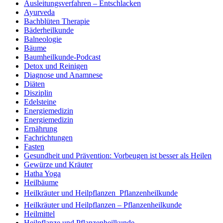
Ausleitungsverfahren – Entschlacken
Ayurveda
Bachblüten Therapie
Bäderheilkunde
Balneologie
Bäume
Baumheilkunde-Podcast
Detox und Reinigen
Diagnose und Anamnese
Diäten
Disziplin
Edelsteine
Energiemedizin
Energiemedizin
Ernährung
Fachrichtungen
Fasten
Gesundheit und Prävention: Vorbeugen ist besser als Heilen
Gewürze und Kräuter
Hatha Yoga
Heilbäume
Heilkräuter und Heilpflanzen  Pflanzenheilkunde
Heilkräuter und Heilpflanzen – Pflanzenheilkunde
Heilmittel
Heilpflanze und Pflanzenheilkunde