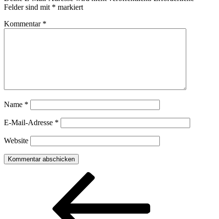
Felder sind mit
*
markiert
Kommentar
*
Name
*
E-Mail-Adresse
*
Website
Beitragsnavigation
Vorheriger
Beitrag