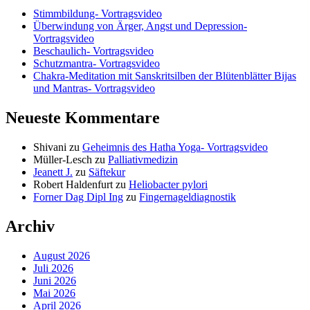
Stimmbildung- Vortragsvideo
Überwindung von Ärger, Angst und Depression-
Vortragsvideo
Beschaulich- Vortragsvideo
Schutzmantra- Vortragsvideo
Chakra-Meditation mit Sanskritsilben der Blütenblätter Bijas
und Mantras- Vortragsvideo
Neueste Kommentare
Shivani
zu
Geheimnis des Hatha Yoga- Vortragsvideo
Müller-Lesch
zu
Palliativmedizin
Jeanett J.
zu
Säftekur
Robert Haldenfurt
zu
Heliobacter pylori
Forner Dag Dipl Ing
zu
Fingernageldiagnostik
Archiv
August 2026
Juli 2026
Juni 2026
Mai 2026
April 2026