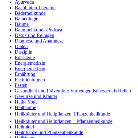
Ayurveda
Bachblüten Therapie
Bäderheilkunde
Balneologie
Bäume
Baumheilkunde-Podcast
Detox und Reinigen
Diagnose und Anamnese
Diäten
Disziplin
Edelsteine
Energiemedizin
Energiemedizin
Ernährung
Fachrichtungen
Fasten
Gesundheit und Prävention: Vorbeugen ist besser als Heilen
Gewürze und Kräuter
Hatha Yoga
Heilbäume
Heilkräuter und Heilpflanzen  Pflanzenheilkunde
Heilkräuter und Heilpflanzen – Pflanzenheilkunde
Heilmittel
Heilpflanze und Pflanzenheilkunde
Heilsteine