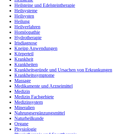
Heilsteine und Edelsteintherapie
Heilsysteme
Heilsysten
Heilung
Heilverfahren
Homöopathie
Hydrotherapie
Irisdiagnose
Kneipp Anwendungen
Körperteil
Krankheit
Krankheiten
Krankheitsgründe und Ursachen von Erkrankungen
Krankheitssymptome
Massage
Medikamente und Arzneimittel
Medizin
Medizin Fachgebiete
Medizinsystem
Mineralien
Nahrungsergänzungsmittel
Naturheilkunde
Organe
Physiologie