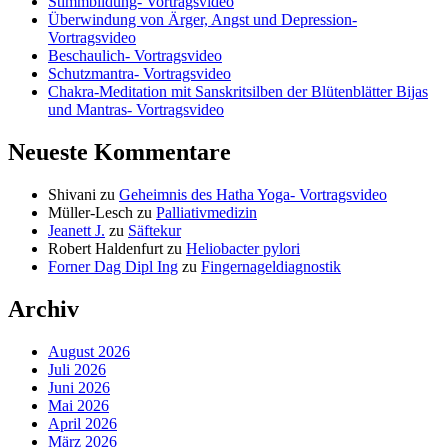
Stimmbildung- Vortragsvideo
Überwindung von Ärger, Angst und Depression-
Vortragsvideo
Beschaulich- Vortragsvideo
Schutzmantra- Vortragsvideo
Chakra-Meditation mit Sanskritsilben der Blütenblätter Bijas
und Mantras- Vortragsvideo
Neueste Kommentare
Shivani
zu
Geheimnis des Hatha Yoga- Vortragsvideo
Müller-Lesch
zu
Palliativmedizin
Jeanett J.
zu
Säftekur
Robert Haldenfurt
zu
Heliobacter pylori
Forner Dag Dipl Ing
zu
Fingernageldiagnostik
Archiv
August 2026
Juli 2026
Juni 2026
Mai 2026
April 2026
März 2026