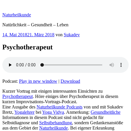
Zum
Inhalt
Naturheilkunde
springen
Natürlichkeit – Gesundheit – Leben
Veröffentlicht
14. Mai 2018
21. März 2018
von
Sukadev
am
Psychotherapeut
Podcast:
Play in new window
|
Download
Kurzer Vortrag mit einigen interessanten Einsichten zu
Psychotherapeut
. Höre einiges über Psychotherapeut in diesem
kurzen Improvisations-Vortrags-Podcast.
Eine Ausgabe des
Naturheilkunde Podcasts
von und mit Sukadev
Bretz,
Yogalehrer
bei
Yoga Vidya
. Anmerkung:
Gesundheitliche
Informationen in diesem Podcast sind nicht gedacht für
Selbstdiagnose und
Selbstbehandlung
, sondern Gedankenanstöße
aus dem Gebiet der
Naturheilkunde
. Bei eigener Erkrankung