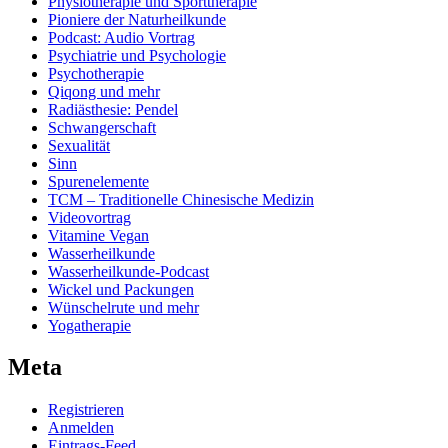
Physiotherapie und Sporttherapie
Pioniere der Naturheilkunde
Podcast: Audio Vortrag
Psychiatrie und Psychologie
Psychotherapie
Qiqong und mehr
Radiästhesie: Pendel
Schwangerschaft
Sexualität
Sinn
Spurenelemente
TCM – Traditionelle Chinesische Medizin
Videovortrag
Vitamine Vegan
Wasserheilkunde
Wasserheilkunde-Podcast
Wickel und Packungen
Wünschelrute und mehr
Yogatherapie
Meta
Registrieren
Anmelden
Eintrags-Feed