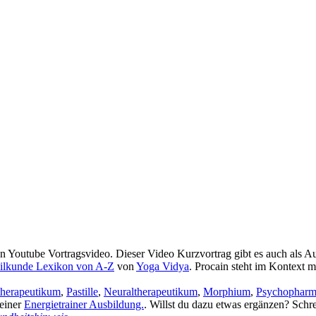
en Youtube Vortragsvideo. Dieser Video Kurzvortrag gibt es auch als 
ilkunde Lexikon von A-Z
von
Yoga Vidya
. Procain steht im Kontext m
therapeutikum
,
Pastille
,
Neuraltherapeutikum
,
Morphium
,
Psychopharm
 einer
Energietrainer Ausbildung.
. Willst du dazu etwas ergänzen? Schr