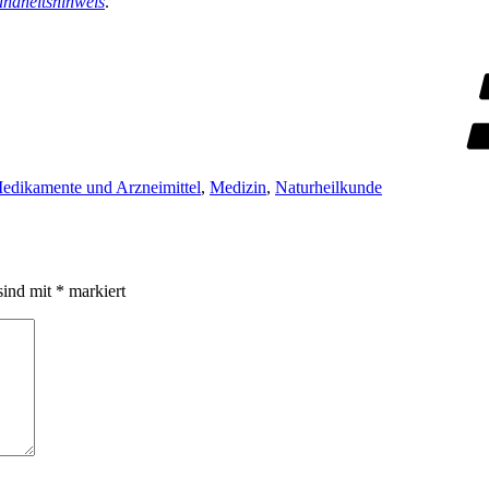
ndheitshinweis
.
edikamente und Arzneimittel
,
Medizin
,
Naturheilkunde
sind mit
*
markiert