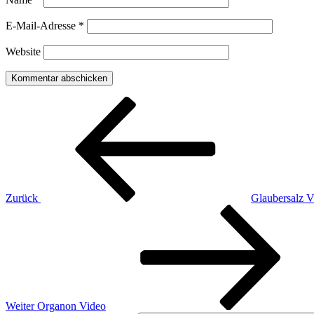
E-Mail-Adresse
*
Website
Beitragsnavigation
Vorheriger
Beitrag
Zurück
Glaubersalz V
Nächster
Beitrag
Weiter
Organon Video