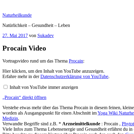
Zum
Inhalt
Naturheilkunde
springen
Natürlichkeit – Gesundheit – Leben
Veröffentlicht
27. Mai 2017
von
Sukadev
am
Procain Video
Vortragsvideo rund um das Thema
Procain
:
„Procain“
Hier klicken, um den Inhalt von YouTube anzuzeigen.
von
Erfahre mehr in der
Datenschutzerklärung von YouTube
.
YouTube
anzeigen
Inhalt von YouTube immer anzeigen
„Procain“ direkt öffnen
Verstehe etwas mehr über das Thema Procain in diesem feinen, klein
worden als Ausgangspunkt für einen Abschnitt im
Yoga Wiki Naturhe
Medizin
.
Verwandte Begriffe sind z.B. *
Arzneimittelkunde
: Procain ,
Phyto
Viele Infos zum Thema Lebensenergie und Gesundheit erfährst du in