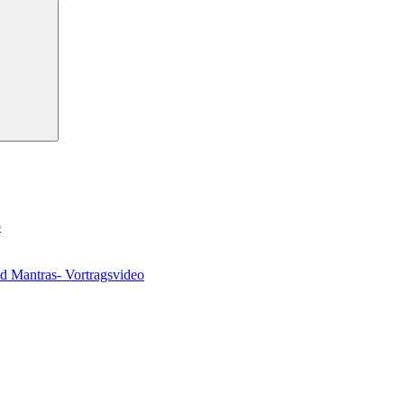
Suchen
o
nd Mantras- Vortragsvideo