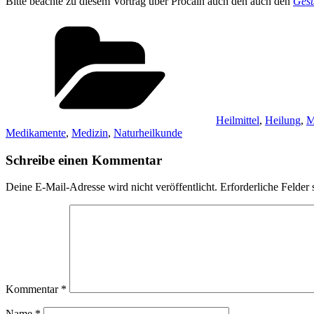
Bitte beachte zu diesem Vortrag über Procain auch den auch den
Gesu
Kategorien
Heilmittel
,
Heilung
,
M
Medikamente
,
Medizin
,
Naturheilkunde
Schreibe einen Kommentar
Deine E-Mail-Adresse wird nicht veröffentlicht.
Erforderliche Felder 
Kommentar
*
Name
*