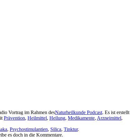
Audio Vortrag im Rahmen des
Naturheilkunde Podcast
. Es ist erstellt
it
Prävention
,
Heilmittel
,
Heilung
,
Medikamente
,
Arzneimittel
,
aka
,
Psychostimulantien
,
Silica
,
Tinktur
.
eibe es doch in die Kommentare.