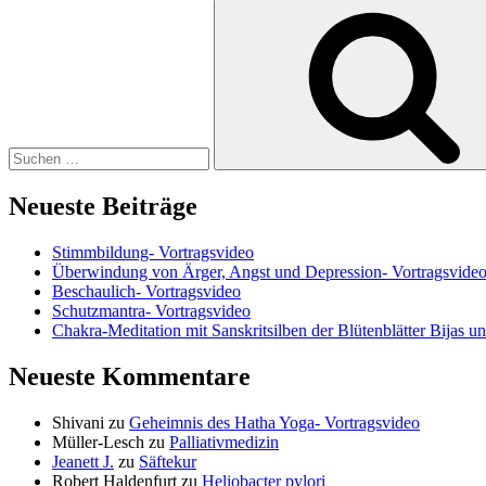
Suchen
nach:
Neueste Beiträge
Stimmbildung- Vortragsvideo
Überwindung von Ärger, Angst und Depression- Vortragsvide
Beschaulich- Vortragsvideo
Schutzmantra- Vortragsvideo
Chakra-Meditation mit Sanskritsilben der Blütenblätter Bijas u
Neueste Kommentare
Shivani
zu
Geheimnis des Hatha Yoga- Vortragsvideo
Müller-Lesch
zu
Palliativmedizin
Jeanett J.
zu
Säftekur
Robert Haldenfurt
zu
Heliobacter pylori