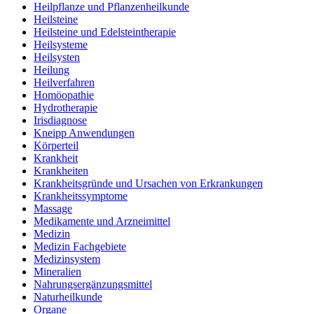
Heilpflanze und Pflanzenheilkunde
Heilsteine
Heilsteine und Edelsteintherapie
Heilsysteme
Heilsysten
Heilung
Heilverfahren
Homöopathie
Hydrotherapie
Irisdiagnose
Kneipp Anwendungen
Körperteil
Krankheit
Krankheiten
Krankheitsgründe und Ursachen von Erkrankungen
Krankheitssymptome
Massage
Medikamente und Arzneimittel
Medizin
Medizin Fachgebiete
Medizinsystem
Mineralien
Nahrungsergänzungsmittel
Naturheilkunde
Organe