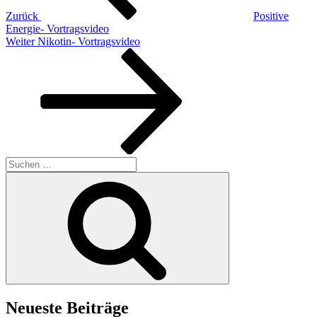
Zurück
Positive
Energie- Vortragsvideo
Nächster
Weiter
Nikotin- Vortragsvideo
Beitrag
Suchen
nach:
Suchen
Neueste Beiträge