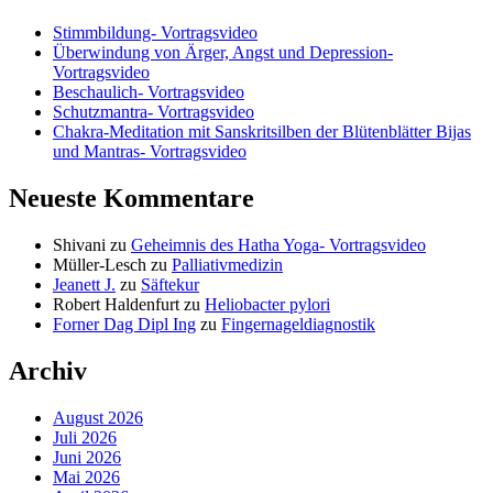
Stimmbildung- Vortragsvideo
Überwindung von Ärger, Angst und Depression-
Vortragsvideo
Beschaulich- Vortragsvideo
Schutzmantra- Vortragsvideo
Chakra-Meditation mit Sanskritsilben der Blütenblätter Bijas
und Mantras- Vortragsvideo
Neueste Kommentare
Shivani
zu
Geheimnis des Hatha Yoga- Vortragsvideo
Müller-Lesch
zu
Palliativmedizin
Jeanett J.
zu
Säftekur
Robert Haldenfurt
zu
Heliobacter pylori
Forner Dag Dipl Ing
zu
Fingernageldiagnostik
Archiv
August 2026
Juli 2026
Juni 2026
Mai 2026