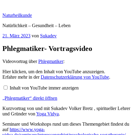
Zum
Inhalt
Naturheilkunde
springen
Natürlichkeit – Gesundheit – Leben
Veröffentlicht
21. März 2023
von
Sukadev
am
Phlegmatiker- Vortragsvideo
Videovortrag über
Phlegmatiker
:
„Phlegmatiker“
Hier klicken, um den Inhalt von YouTube anzuzeigen.
von
Erfahre mehr in der
Datenschutzerklärung von YouTube
.
YouTube
anzeigen
Inhalt von YouTube immer anzeigen
„Phlegmatiker“ direkt öffnen
Kurzvortrag von und mit Sukadev Volker Bretz , spiritueller Lehrer
und Gründer von
Yoga Vidya
.
Seminare und Workshops rund um dieses Themengebiet findest du
auf
https://www.yoga-
vidya.de/seminare/interessengebiet/psychologische-yogatherapie/
.