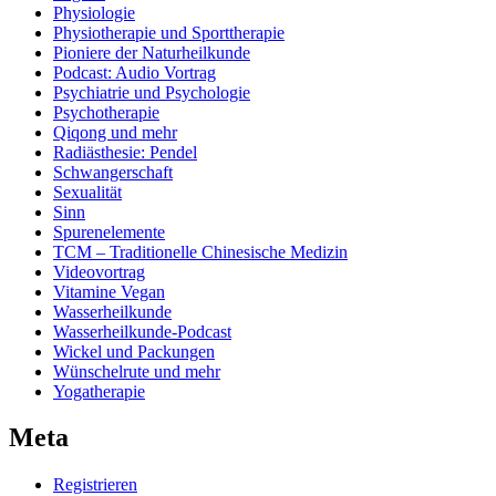
Physiologie
Physiotherapie und Sporttherapie
Pioniere der Naturheilkunde
Podcast: Audio Vortrag
Psychiatrie und Psychologie
Psychotherapie
Qiqong und mehr
Radiästhesie: Pendel
Schwangerschaft
Sexualität
Sinn
Spurenelemente
TCM – Traditionelle Chinesische Medizin
Videovortrag
Vitamine Vegan
Wasserheilkunde
Wasserheilkunde-Podcast
Wickel und Packungen
Wünschelrute und mehr
Yogatherapie
Meta
Registrieren