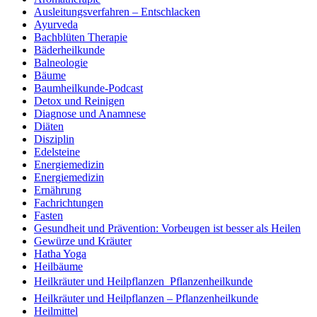
Ausleitungsverfahren – Entschlacken
Ayurveda
Bachblüten Therapie
Bäderheilkunde
Balneologie
Bäume
Baumheilkunde-Podcast
Detox und Reinigen
Diagnose und Anamnese
Diäten
Disziplin
Edelsteine
Energiemedizin
Energiemedizin
Ernährung
Fachrichtungen
Fasten
Gesundheit und Prävention: Vorbeugen ist besser als Heilen
Gewürze und Kräuter
Hatha Yoga
Heilbäume
Heilkräuter und Heilpflanzen  Pflanzenheilkunde
Heilkräuter und Heilpflanzen – Pflanzenheilkunde
Heilmittel