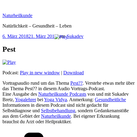
Zum
Inhalt
Naturheilkunde
springen
Natürlichkeit – Gesundheit – Leben
Veröffentlicht
6. März 2018
21. März 2018
von
Sukadev
am
Pest
Podcast:
Play in new window
|
Download
Vortragsaudio rund um das Thema
Pest??
. Verstehe etwas mehr über
das Thema Pest?? in diesem Audio Vortrags-Podcast.
Eine Ausgabe des
Naturheilkunde Podcasts
von und mit Sukadev
Bretz,
Yogalehrer
bei
Yoga Vidya
. Anmerkung:
Gesundheitliche
Informationen in diesem Podcast sind nicht gedacht für
Selbstdiagnose und
Selbstbehandlung
, sondern Gedankenanstöße
aus dem Gebiet der
Naturheilkunde
. Bei eigener Erkrankung
brauchst du Arzt oder Heilpraktiker.
Kategorien