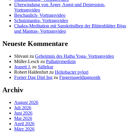
Überwindung von Ärger, Angst und Depression-
Vortragsvideo
Beschaulich- Vortragsvideo
Schutzmantra- Vortragsvideo
Chakra-Meditation mit Sanskritsilben der Blütenblätter Bijas
und Mantras- Vortragsvideo
Neueste Kommentare
Shivani
zu
Geheimnis des Hatha Yoga- Vortragsvideo
Müller-Lesch
zu
Palliativmedizin
Jeanett J.
zu
Säftekur
Robert Haldenfurt
zu
Heliobacter pylori
Forner Dag Dipl Ing
zu
Fingernageldiagnostik
Archiv
August 2026
Juli 2026
Juni 2026
Mai 2026
April 2026
März 2026