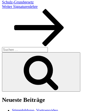
Schulz-Grundgesetz
Nächster
Weiter
Signaturenlehre
Beitrag
Suchen
nach:
Suchen
Neueste Beiträge
Stimmbildung- Vortragsvideo