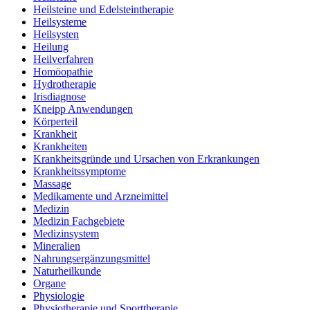
Heilsteine und Edelsteintherapie
Heilsysteme
Heilsysten
Heilung
Heilverfahren
Homöopathie
Hydrotherapie
Irisdiagnose
Kneipp Anwendungen
Körperteil
Krankheit
Krankheiten
Krankheitsgründe und Ursachen von Erkrankungen
Krankheitssymptome
Massage
Medikamente und Arzneimittel
Medizin
Medizin Fachgebiete
Medizinsystem
Mineralien
Nahrungsergänzungsmittel
Naturheilkunde
Organe
Physiologie
Physiotherapie und Sporttherapie