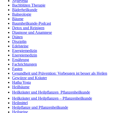
Ayurveda
Bachblüten Therapie
Bäderheilkunde
Balneologie
Bäume
Baumheilkunde-Podcast
Detox und Reinigen
Diagnose und Anamnese
Diäten
Disziplin
Edelsteine
Energiemedizin
Energiemedizin
Ernährung
Fachrichtungen
Fasten
Gesundheit und Prävention: Vorbeugen ist besser als Heilen
Gewürze und Kräuter
Hatha Yoga
Heilbäume
Heilkräuter und Heilpflanzen  Pflanzenheilkunde
Heilkräuter und Heilpflanzen – Pflanzenheilkunde
Heilmittel
Heilpflanze und Pflanzenheilkunde
Heilsteine