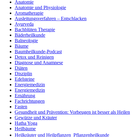
Anatomie
Anatomie und Physiologie
Aromatherapie
Ausleitungsverfahren – Entschlacken
Ayurveda
Bachblüten Therapie
Bäderheilkunde
Balneologie
Bäume
Baumheilkunde-Podcast
Detox und Reinigen
Diagnose und Anamnese
Diäten
Disziplin
Edelsteine
Energiemedizin
Energiemedizin
Ernährung
Fachrichtungen
Fasten
Gesundheit und Prävention: Vorbeugen ist besser als Heilen
Gewürze und Kräuter
Hatha Yoga
Heilbäume
Heilkräuter und Heilpflanzen  Pflanzenheilkunde