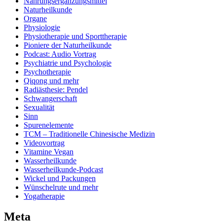
Nahrungsergänzungsmittel
Naturheilkunde
Organe
Physiologie
Physiotherapie und Sporttherapie
Pioniere der Naturheilkunde
Podcast: Audio Vortrag
Psychiatrie und Psychologie
Psychotherapie
Qiqong und mehr
Radiästhesie: Pendel
Schwangerschaft
Sexualität
Sinn
Spurenelemente
TCM – Traditionelle Chinesische Medizin
Videovortrag
Vitamine Vegan
Wasserheilkunde
Wasserheilkunde-Podcast
Wickel und Packungen
Wünschelrute und mehr
Yogatherapie
Meta