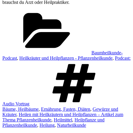
brauchst du Arzt oder Heilpraktiker.
Kategorien
Baumheilkunde-
Podcast
,
Heilkräuter und Heilpflanzen - Pflanzenheilkunde
,
Podcast:
Schlagw
Audio Vortrag
Bäume, Heilbäume
,
Ernährung, Fasten, Diäten
,
Gewürze und
Kräuter
,
Heilen mit Heilkräutern und Heilpflanzen – Artikel zum
Thema Pflanzenheilkunde
,
Heilmittel
,
Heilpflanze und
Pflanzenheilkunde
,
Heilung
,
Naturheilkunde