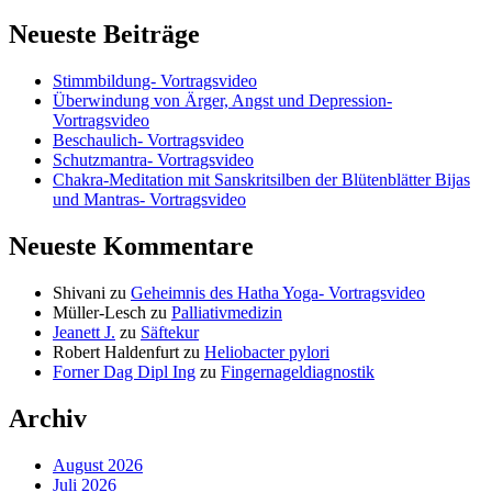
Neueste Beiträge
Stimmbildung- Vortragsvideo
Überwindung von Ärger, Angst und Depression-
Vortragsvideo
Beschaulich- Vortragsvideo
Schutzmantra- Vortragsvideo
Chakra-Meditation mit Sanskritsilben der Blütenblätter Bijas
und Mantras- Vortragsvideo
Neueste Kommentare
Shivani
zu
Geheimnis des Hatha Yoga- Vortragsvideo
Müller-Lesch
zu
Palliativmedizin
Jeanett J.
zu
Säftekur
Robert Haldenfurt
zu
Heliobacter pylori
Forner Dag Dipl Ing
zu
Fingernageldiagnostik
Archiv
August 2026
Juli 2026