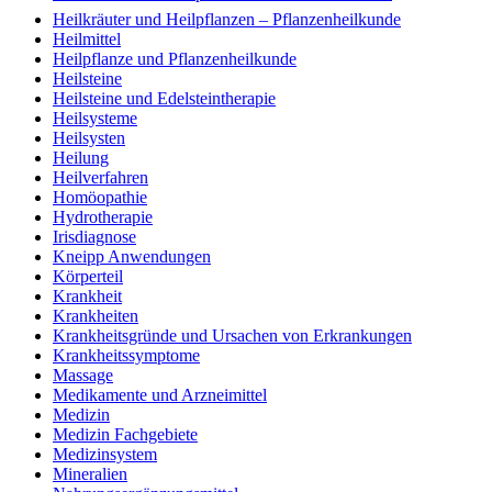
Heilkräuter und Heilpflanzen – Pflanzenheilkunde
Heilmittel
Heilpflanze und Pflanzenheilkunde
Heilsteine
Heilsteine und Edelsteintherapie
Heilsysteme
Heilsysten
Heilung
Heilverfahren
Homöopathie
Hydrotherapie
Irisdiagnose
Kneipp Anwendungen
Körperteil
Krankheit
Krankheiten
Krankheitsgründe und Ursachen von Erkrankungen
Krankheitssymptome
Massage
Medikamente und Arzneimittel
Medizin
Medizin Fachgebiete
Medizinsystem
Mineralien