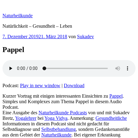
Zum
Inhalt
Naturheilkunde
springen
Natürlichkeit – Gesundheit – Leben
Veröffentlicht
7. Dezember 2019
21. März 2018
von
Sukadev
am
Pappel
Podcast:
Play in new window
|
Download
Kurzer Vortrag mit einigen interessanten Einsichten zu
Pappel
.
Simples und Komplexes zum Thema Pappel in diesem Audio
Podcast.
Eine Ausgabe des
Naturheilkunde Podcasts
von und mit Sukadev
Bretz,
Yogalehrer
bei
Yoga Vidya
. Anmerkung:
Gesundheitliche
Informationen in diesem Podcast sind nicht gedacht für
Selbstdiagnose und
Selbstbehandlung
, sondern Gedankenanstöße
aus dem Gebiet der
Naturheilkunde
. Bei eigener Erkrankung