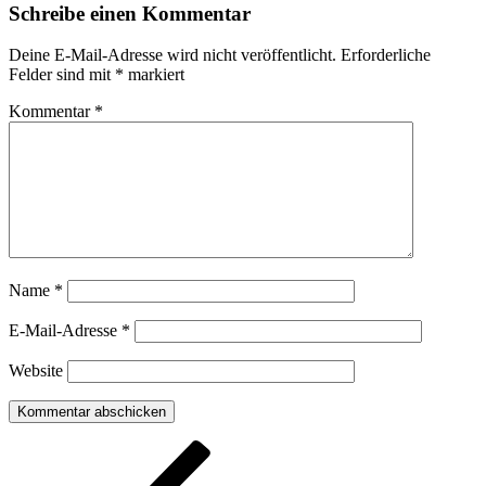
Schreibe einen Kommentar
Deine E-Mail-Adresse wird nicht veröffentlicht.
Erforderliche
Felder sind mit
*
markiert
Kommentar
*
Name
*
E-Mail-Adresse
*
Website
Beitragsnavigation
Vorheriger
Beitrag