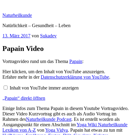
Zum
Inhalt
Naturheilkunde
springen
Natürlichkeit – Gesundheit – Leben
Veröffentlicht
13. März 2017
von
Sukadev
am
Papain Video
Vortragsvideo rund um das Thema
Papain
:
„Papain“
Hier klicken, um den Inhalt von YouTube anzuzeigen.
von
Erfahre mehr in der
Datenschutzerklärung von YouTube
.
YouTube
anzeigen
Inhalt von YouTube immer anzeigen
„Papain“ direkt öffnen
Einige Infos zum Thema Papain in diesem Youtube Vortragsvideo.
Dieser Video Kurzvortrag gibt es auch als Audio Vortrag im
Rahmen des
Naturheilkunde Podcast
. Es ist erstellt worden als
Ausgangspunkt für einen Abschnitt im
Yoga Wiki Naturheilkunde
Lexikon von A-Z
von
Yoga Vidya
. Papain hat etwas zu tun mit