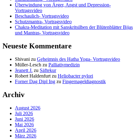
Überwindung von Ärger, Angst und Depression-
Vortragsvideo
Beschaulich- Vortragsvideo
Schutzmantra- Vortragsvideo
Chakra-Meditation mit Sanskritsilben der Blütenblätter Bijas
und Mantras- Vortragsvideo
Neueste Kommentare
Shivani
zu
Geheimnis des Hatha Yoga- Vortragsvideo
Müller-Lesch
zu
Palliativmedizin
Jeanett J.
zu
Säftekur
Robert Haldenfurt
zu
Heliobacter pylori
Forner Dag Dipl Ing
zu
Fingernageldiagnostik
Archiv
August 2026
Juli 2026
Juni 2026
Mai 2026
April 2026
März 2026