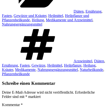
Diäten
,
Ernährung
,
Fasten
,
Gewürze und Kräuter
,
Heilmittel
,
Heilpflanze und
Pflanzenheilkunde
,
Heilung
,
Medikamente und Arzneimittel
,
Nahrungsergänzungsmittel
Schlagwörter
Arzneimittel
,
Diäten
,
Ernährung
,
Fasten
,
Gewürze
,
Heilmittel
,
Heilpflanze
,
Heilung
,
Kräuter
,
Medikamente
,
Nahrungsergänzungsmittel
,
Naturheilkunde
,
Pflanzenheilkunde
Schreibe einen Kommentar
Deine E-Mail-Adresse wird nicht veröffentlicht.
Erforderliche
Felder sind mit
*
markiert
Kommentar
*