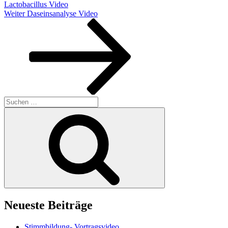
Lactobacillus Video
Nächster
Weiter
Daseinsanalyse Video
Beitrag
Suchen
nach:
Suchen
Neueste Beiträge
Stimmbildung- Vortragsvideo