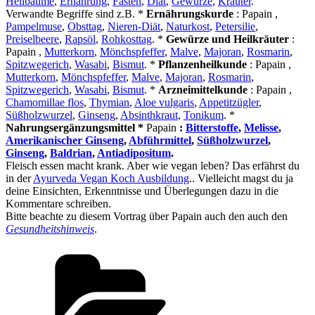
Heilbäume
,
Ernährung
,
Fasten
,
Diät
,
Gewürze
,
Kräuter
.
Verwandte Begriffe sind z.B. *
Ernährungskurde
: Papain ,
Pampelmuse
,
Obsttag
,
Nieren-Diät
,
Naturkost
,
Petersilie
,
Preiselbeere
,
Rapsöl
,
Rohkosttag
. *
Gewürze und Heilkräuter
:
Papain ,
Mutterkorn
,
Mönchspfeffer
,
Malve
,
Majoran
,
Rosmarin
,
Spitzwegerich
,
Wasabi
,
Bismut
. *
Pflanzenheilkunde
: Papain ,
Mutterkorn
,
Mönchspfeffer
,
Malve
,
Majoran
,
Rosmarin
,
Spitzwegerich
,
Wasabi
,
Bismut
. *
Arzneimittelkunde
: Papain ,
Chamomillae flos
,
Thymian
,
Aloe vulgaris
,
Appetitzügler
,
Süßholzwurzel
,
Ginseng
,
Absinthkraut
,
Tonikum
. *
Nahrungsergänzungsmittel *
Papain
:
Bitterstoffe
,
Melisse
,
Amerikanischer Ginseng
,
Abführmittel
,
Süßholzwurzel
,
Ginseng
,
Baldrian
,
Antiadipositum
.
Fleisch essen macht krank. Aber wie vegan leben? Das erfährst du
in der
Ayurveda Vegan Koch Ausbildung
.. Vielleicht magst du ja
deine Einsichten, Erkenntnisse und Überlegungen dazu in die
Kommentare schreiben.
Bitte beachte zu diesem Vortrag über Papain auch den auch den
Gesundheitshinweis
.
Kategorien