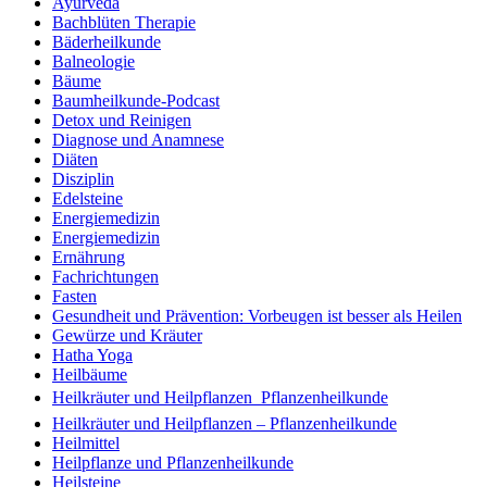
Ayurveda
Bachblüten Therapie
Bäderheilkunde
Balneologie
Bäume
Baumheilkunde-Podcast
Detox und Reinigen
Diagnose und Anamnese
Diäten
Disziplin
Edelsteine
Energiemedizin
Energiemedizin
Ernährung
Fachrichtungen
Fasten
Gesundheit und Prävention: Vorbeugen ist besser als Heilen
Gewürze und Kräuter
Hatha Yoga
Heilbäume
Heilkräuter und Heilpflanzen  Pflanzenheilkunde
Heilkräuter und Heilpflanzen – Pflanzenheilkunde
Heilmittel
Heilpflanze und Pflanzenheilkunde
Heilsteine