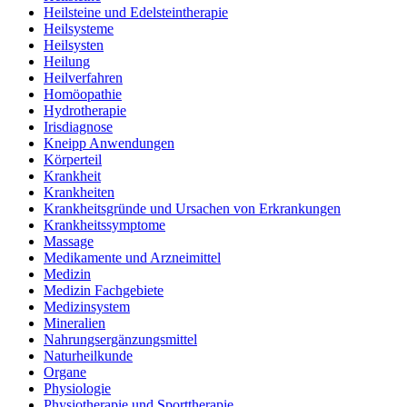
Heilsteine und Edelsteintherapie
Heilsysteme
Heilsysten
Heilung
Heilverfahren
Homöopathie
Hydrotherapie
Irisdiagnose
Kneipp Anwendungen
Körperteil
Krankheit
Krankheiten
Krankheitsgründe und Ursachen von Erkrankungen
Krankheitssymptome
Massage
Medikamente und Arzneimittel
Medizin
Medizin Fachgebiete
Medizinsystem
Mineralien
Nahrungsergänzungsmittel
Naturheilkunde
Organe
Physiologie
Physiotherapie und Sporttherapie