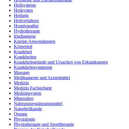
Heilsysteme
Heilsysten
Heilung
Heilverfahren
Homöopathie
Hydrotherapie
Irisdiagnose
Kneipp Anwendungen
Körperteil
Krankheit
Krankheiten
Krankheitsgründe und Ursachen von Erkrankungen
Krankheitssymptome
Massage
Medikamente und Arzneimittel
Medizin
Medizin Fachgebiete
Medizinsystem
Mineralien
Nahrungsergänzungsmittel
Naturheilkunde
Organe
Physiologie
Physiotherapie und Sporttherapie