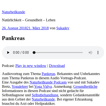
Zum
Inhalt
Naturheilkunde
springen
Natürlichkeit – Gesundheit – Leben
Veröffentlicht
26. August 2018
21. März 2018
von
Sukadev
am
Pankreas
Podcast:
Play in new window
|
Download
Audiovortrag zum Thema
Pankreas
. Bekanntes und Unbekanntes
zum Thema Pankreas in diesem Audio Vortrags-Podcast.
Eine Ausgabe des
Naturheilkunde Podcasts
von und mit Sukadev
Bretz,
Yogalehrer
bei
Yoga Vidya
. Anmerkung:
Gesundheitliche
Informationen in diesem Podcast sind nicht gedacht für
Selbstdiagnose und
Selbstbehandlung
, sondern Gedankenanstöße
aus dem Gebiet der
Naturheilkunde
. Bei eigener Erkrankung
brauchst du Arzt oder Heilpraktiker.