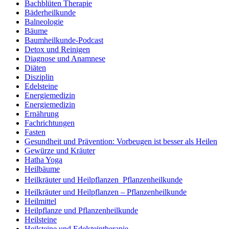
Bachblüten Therapie
Bäderheilkunde
Balneologie
Bäume
Baumheilkunde-Podcast
Detox und Reinigen
Diagnose und Anamnese
Diäten
Disziplin
Edelsteine
Energiemedizin
Energiemedizin
Ernährung
Fachrichtungen
Fasten
Gesundheit und Prävention: Vorbeugen ist besser als Heilen
Gewürze und Kräuter
Hatha Yoga
Heilbäume
Heilkräuter und Heilpflanzen  Pflanzenheilkunde
Heilkräuter und Heilpflanzen – Pflanzenheilkunde
Heilmittel
Heilpflanze und Pflanzenheilkunde
Heilsteine
Heilsteine und Edelsteintherapie