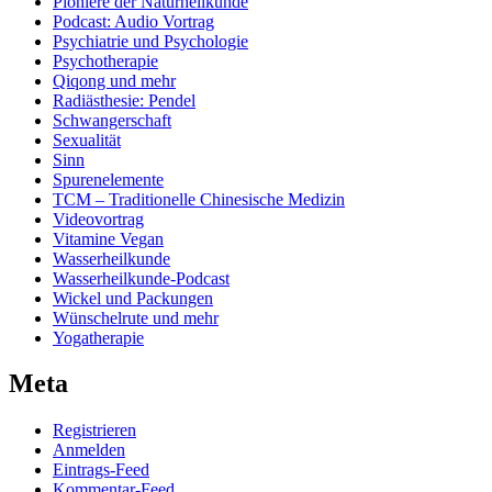
Pioniere der Naturheilkunde
Podcast: Audio Vortrag
Psychiatrie und Psychologie
Psychotherapie
Qiqong und mehr
Radiästhesie: Pendel
Schwangerschaft
Sexualität
Sinn
Spurenelemente
TCM – Traditionelle Chinesische Medizin
Videovortrag
Vitamine Vegan
Wasserheilkunde
Wasserheilkunde-Podcast
Wickel und Packungen
Wünschelrute und mehr
Yogatherapie
Meta
Registrieren
Anmelden
Eintrags-Feed
Kommentar-Feed