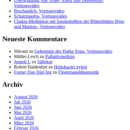
Überwindung von Ärger, Angst und Depression-
Vortragsvideo
Beschaulich- Vortragsvideo
Schutzmantra- Vortragsvideo
Chakra-Meditation mit Sanskritsilben der Blütenblätter Bijas
und Mantras- Vortragsvideo
Neueste Kommentare
Shivani
zu
Geheimnis des Hatha Yoga- Vortragsvideo
Müller-Lesch
zu
Palliativmedizin
Jeanett J.
zu
Säftekur
Robert Haldenfurt
zu
Heliobacter pylori
Forner Dag Dipl Ing
zu
Fingernageldiagnostik
Archiv
August 2026
Juli 2026
Juni 2026
Mai 2026
April 2026
März 2026
Februar 2026