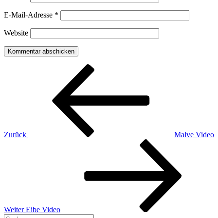
E-Mail-Adresse
*
Website
Beitragsnavigation
Vorheriger
Beitrag
Zurück
Malve Video
Nächster
Beitrag
Weiter
Eibe Video
Suchen