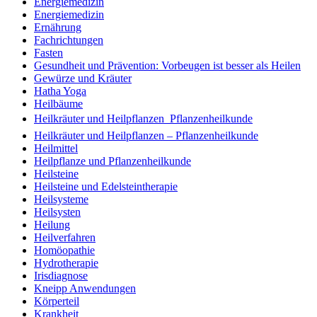
Energiemedizin
Energiemedizin
Ernährung
Fachrichtungen
Fasten
Gesundheit und Prävention: Vorbeugen ist besser als Heilen
Gewürze und Kräuter
Hatha Yoga
Heilbäume
Heilkräuter und Heilpflanzen  Pflanzenheilkunde
Heilkräuter und Heilpflanzen – Pflanzenheilkunde
Heilmittel
Heilpflanze und Pflanzenheilkunde
Heilsteine
Heilsteine und Edelsteintherapie
Heilsysteme
Heilsysten
Heilung
Heilverfahren
Homöopathie
Hydrotherapie
Irisdiagnose
Kneipp Anwendungen
Körperteil
Krankheit