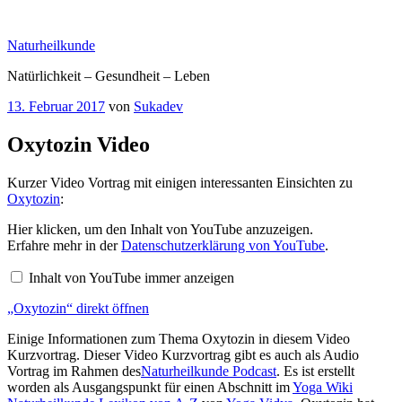
Zum
Inhalt
Naturheilkunde
springen
Natürlichkeit – Gesundheit – Leben
Veröffentlicht
13. Februar 2017
von
Sukadev
am
Oxytozin Video
Kurzer Video Vortrag mit einigen interessanten Einsichten zu
Oxytozin
:
„Oxytozin“
Hier klicken, um den Inhalt von YouTube anzuzeigen.
von
Erfahre mehr in der
Datenschutzerklärung von YouTube
.
YouTube
anzeigen
Inhalt von YouTube immer anzeigen
„Oxytozin“ direkt öffnen
Einige Informationen zum Thema Oxytozin in diesem Video
Kurzvortrag. Dieser Video Kurzvortrag gibt es auch als Audio
Vortrag im Rahmen des
Naturheilkunde Podcast
. Es ist erstellt
worden als Ausgangspunkt für einen Abschnitt im
Yoga Wiki