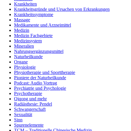
Krankheiten
Krankheitsgründe und Ursachen von Erkrankungen
Krankheitssymptome
Massage
Medikamente und Arzneimittel
Medizin
Medizin Fachgebiete
Medizinsystem
Mineralien
Nahrungsergänzungsmittel
Naturheilkunde
Organe
Physiologie
Physiotherapie und Sporttherapie
Pioniere der Naturheilkunde
Podcast: Audio Vortrag
Psychiatrie und Psychologie
Psychotherapie
Qiqong und mehr
Radiästhesie: Pendel
Schwangerschaft
Sexualität
Sinn
Spurenelemente
TCM – Traditionelle Chinesische Medizin