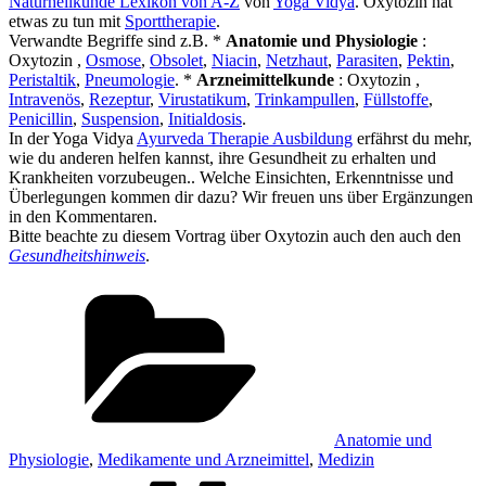
Naturheilkunde Lexikon von A-Z
von
Yoga Vidya
. Oxytozin hat
etwas zu tun mit
Sporttherapie
.
Verwandte Begriffe sind z.B. *
Anatomie und Physiologie
:
Oxytozin ,
Osmose
,
Obsolet
,
Niacin
,
Netzhaut
,
Parasiten
,
Pektin
,
Peristaltik
,
Pneumologie
. *
Arzneimittelkunde
: Oxytozin ,
Intravenös
,
Rezeptur
,
Virustatikum
,
Trinkampullen
,
Füllstoffe
,
Penicillin
,
Suspension
,
Initialdosis
.
In der Yoga Vidya
Ayurveda Therapie Ausbildung
erfährst du mehr,
wie du anderen helfen kannst, ihre Gesundheit zu erhalten und
Krankheiten vorzubeugen.. Welche Einsichten, Erkenntnisse und
Überlegungen kommen dir dazu? Wir freuen uns über Ergänzungen
in den Kommentaren.
Bitte beachte zu diesem Vortrag über Oxytozin auch den auch den
Gesundheitshinweis
.
Kategorien
Anatomie und
Physiologie
,
Medikamente und Arzneimittel
,
Medizin
Schlagwörter