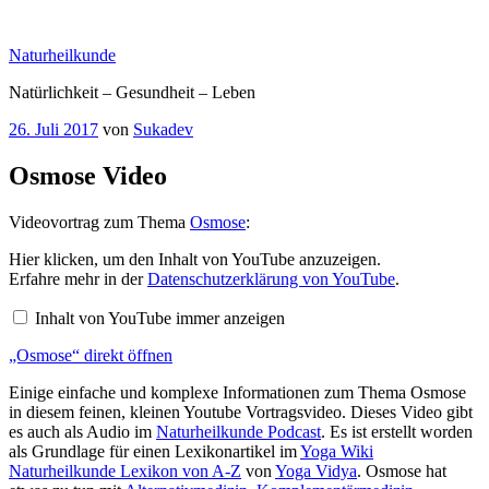
Zum
Inhalt
Naturheilkunde
springen
Natürlichkeit – Gesundheit – Leben
Veröffentlicht
26. Juli 2017
von
Sukadev
am
Osmose Video
Videovortrag zum Thema
Osmose
:
„Osmose“
Hier klicken, um den Inhalt von YouTube anzuzeigen.
von
Erfahre mehr in der
Datenschutzerklärung von YouTube
.
YouTube
anzeigen
Inhalt von YouTube immer anzeigen
„Osmose“ direkt öffnen
Einige einfache und komplexe Informationen zum Thema Osmose
in diesem feinen, kleinen Youtube Vortragsvideo. Dieses Video gibt
es auch als Audio im
Naturheilkunde Podcast
. Es ist erstellt worden
als Grundlage für einen Lexikonartikel im
Yoga Wiki
Naturheilkunde Lexikon von A-Z
von
Yoga Vidya
. Osmose hat