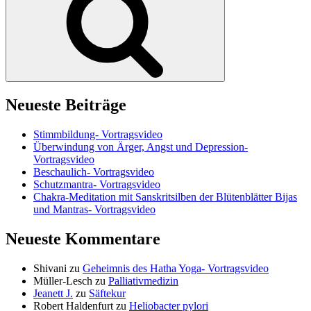
Neueste Beiträge
Stimmbildung- Vortragsvideo
Überwindung von Ärger, Angst und Depression-
Vortragsvideo
Beschaulich- Vortragsvideo
Schutzmantra- Vortragsvideo
Chakra-Meditation mit Sanskritsilben der Blütenblätter Bijas
und Mantras- Vortragsvideo
Neueste Kommentare
Shivani
zu
Geheimnis des Hatha Yoga- Vortragsvideo
Müller-Lesch
zu
Palliativmedizin
Jeanett J.
zu
Säftekur
Robert Haldenfurt
zu
Heliobacter pylori