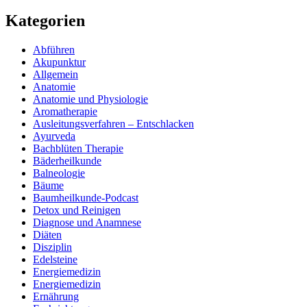
Kategorien
Abführen
Akupunktur
Allgemein
Anatomie
Anatomie und Physiologie
Aromatherapie
Ausleitungsverfahren – Entschlacken
Ayurveda
Bachblüten Therapie
Bäderheilkunde
Balneologie
Bäume
Baumheilkunde-Podcast
Detox und Reinigen
Diagnose und Anamnese
Diäten
Disziplin
Edelsteine
Energiemedizin
Energiemedizin
Ernährung