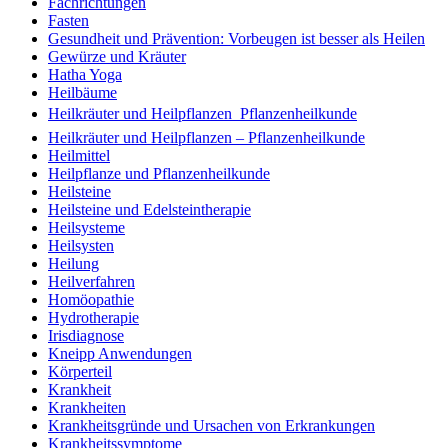
Fachrichtungen
Fasten
Gesundheit und Prävention: Vorbeugen ist besser als Heilen
Gewürze und Kräuter
Hatha Yoga
Heilbäume
Heilkräuter und Heilpflanzen  Pflanzenheilkunde
Heilkräuter und Heilpflanzen – Pflanzenheilkunde
Heilmittel
Heilpflanze und Pflanzenheilkunde
Heilsteine
Heilsteine und Edelsteintherapie
Heilsysteme
Heilsysten
Heilung
Heilverfahren
Homöopathie
Hydrotherapie
Irisdiagnose
Kneipp Anwendungen
Körperteil
Krankheit
Krankheiten
Krankheitsgründe und Ursachen von Erkrankungen
Krankheitssymptome