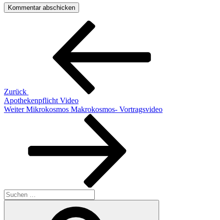
Beitragsnavigation
Vorheriger
Beitrag
Zurück
Apothekenpflicht Video
Nächster
Weiter
Mikrokosmos Makrokosmos- Vortragsvideo
Beitrag
Suchen
nach:
Suchen