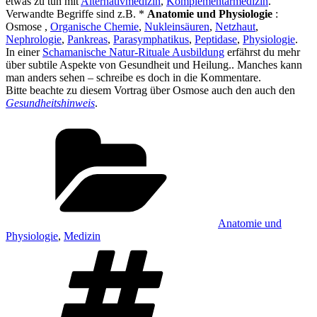
etwas zu tun mit
Alternativmedizin
,
Komplementärmedizin
.
Verwandte Begriffe sind z.B. *
Anatomie und Physiologie
:
Osmose ,
Organische Chemie
,
Nukleinsäuren
,
Netzhaut
,
Nephrologie
,
Pankreas
,
Parasymphatikus
,
Peptidase
,
Physiologie
.
In einer
Schamanische Natur-Rituale Ausbildung
erfährst du mehr
über subtile Aspekte von Gesundheit und Heilung.. Manches kann
man anders sehen – schreibe es doch in die Kommentare.
Bitte beachte zu diesem Vortrag über Osmose auch den auch den
Gesundheitshinweis
.
Kategorien
Anatomie und
Physiologie
,
Medizin
Schlagwörter