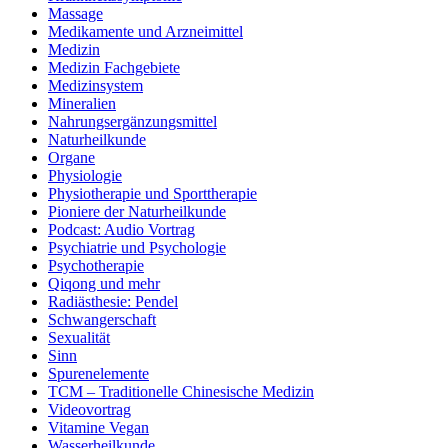
Massage
Medikamente und Arzneimittel
Medizin
Medizin Fachgebiete
Medizinsystem
Mineralien
Nahrungsergänzungsmittel
Naturheilkunde
Organe
Physiologie
Physiotherapie und Sporttherapie
Pioniere der Naturheilkunde
Podcast: Audio Vortrag
Psychiatrie und Psychologie
Psychotherapie
Qiqong und mehr
Radiästhesie: Pendel
Schwangerschaft
Sexualität
Sinn
Spurenelemente
TCM – Traditionelle Chinesische Medizin
Videovortrag
Vitamine Vegan
Wasserheilkunde