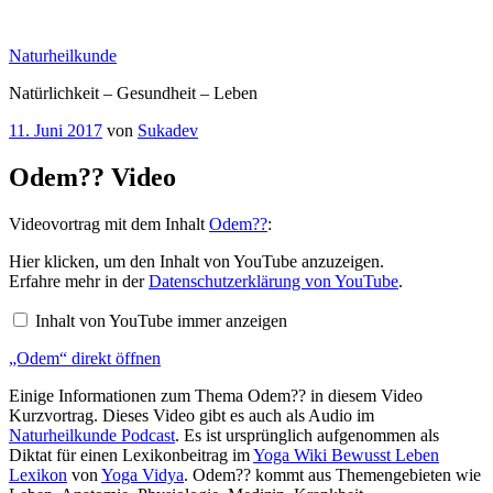
Zum
Inhalt
Naturheilkunde
springen
Natürlichkeit – Gesundheit – Leben
Veröffentlicht
11. Juni 2017
von
Sukadev
am
Odem?? Video
Videovortrag mit dem Inhalt
Odem??
:
„Odem“
Hier klicken, um den Inhalt von YouTube anzuzeigen.
von
Erfahre mehr in der
Datenschutzerklärung von YouTube
.
YouTube
anzeigen
Inhalt von YouTube immer anzeigen
„Odem“ direkt öffnen
Einige Informationen zum Thema Odem?? in diesem Video
Kurzvortrag. Dieses Video gibt es auch als Audio im
Naturheilkunde Podcast
. Es ist ursprünglich aufgenommen als
Diktat für einen Lexikonbeitrag im
Yoga Wiki Bewusst Leben
Lexikon
von
Yoga Vidya
. Odem?? kommt aus Themengebieten wie