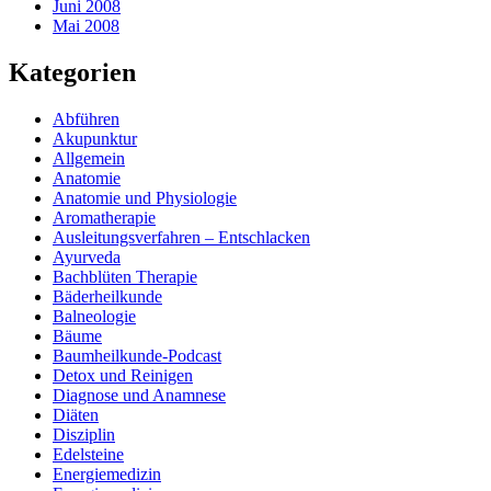
Juni 2008
Mai 2008
Kategorien
Abführen
Akupunktur
Allgemein
Anatomie
Anatomie und Physiologie
Aromatherapie
Ausleitungsverfahren – Entschlacken
Ayurveda
Bachblüten Therapie
Bäderheilkunde
Balneologie
Bäume
Baumheilkunde-Podcast
Detox und Reinigen
Diagnose und Anamnese
Diäten
Disziplin
Edelsteine
Energiemedizin