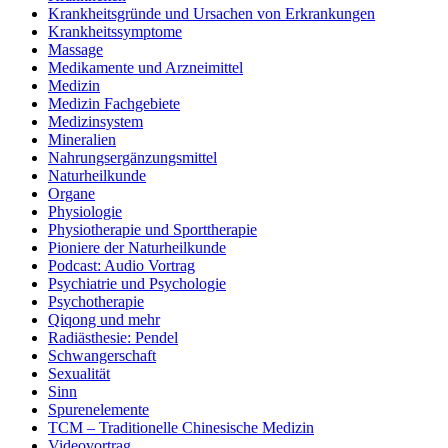
Krankheitsgründe und Ursachen von Erkrankungen
Krankheitssymptome
Massage
Medikamente und Arzneimittel
Medizin
Medizin Fachgebiete
Medizinsystem
Mineralien
Nahrungsergänzungsmittel
Naturheilkunde
Organe
Physiologie
Physiotherapie und Sporttherapie
Pioniere der Naturheilkunde
Podcast: Audio Vortrag
Psychiatrie und Psychologie
Psychotherapie
Qiqong und mehr
Radiästhesie: Pendel
Schwangerschaft
Sexualität
Sinn
Spurenelemente
TCM – Traditionelle Chinesische Medizin
Videovortrag