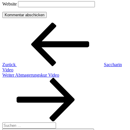
Website
Beitragsnavigation
Vorheriger
Beitrag
Zurück
Saccharin
Video
Nächster
Weiter
Abmagerungskur Video
Beitrag
Suchen
nach: