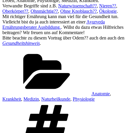
Leben, Anatomie, Physiologie, Medizin, Krankheit.
Verwandte Begriffe sind z.B.
Naturwissenschaft??
,
Nieren??
,
Oberkörper??
,
Ohnmächtig??
,
Ohne Knoblauch??
,
Ökologie
.
Mit richtiger Ernährung kann man viel für die Gesundheit tun.
Vielleicht bist du ja auch interessiert an einer
Ayurveda
Ernährungsberater Ausbildung.
. Willst du dazu etwas Hilfreiches
beitragen? Wir freuen uns auf Kommentare!
Bitte beachte zu diesem Vortrag über Odem?? auch den auch den
Gesundheitshinweis
.
Kategorien
Anatomie
,
Krankheit
,
Medizin
,
Naturheilkunde
,
Physiologie
Schlagwörter