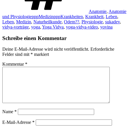
Anatomie
,
Anatomie
und PhysiologiepppMedizinpppKrankheiten
,
Krankheit
,
Leben
,
Leben
,
Medizin
,
Naturheilkunde
,
Odem??
,
Physiologie
,
sukadev
,
vidya-vorträge
,
yoga
,
Yoga Vidya
,
yoga-vidya-video
,
yovina
Schreibe einen Kommentar
Deine E-Mail-Adresse wird nicht veröffentlicht.
Erforderliche
Felder sind mit
*
markiert
Kommentar
*
Name
*
E-Mail-Adresse
*