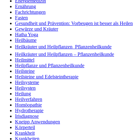
Energiemedizin
Ernährung
Fachrichtungen
Fasten
Gesundheit und Prävention: Vorbeugen ist besser als Heilen
Gewürze und Kräuter
Hatha Yoga
Heilbäume
Heilkräuter und Heilpflanzen  Pflanzenheilkunde
Heilkräuter und Heilpflanzen – Pflanzenheilkunde
Heilmittel
Heilpflanze und Pflanzenheilkunde
Heilsteine
Heilsteine und Edelsteintherapie
Heilsysteme
Heilsysten
Heilung
Heilverfahren
Homöopathie
Hydrotherapie
Irisdiagnose
Kneipp Anwendungen
Körperteil
Krankheit
Krankheiten