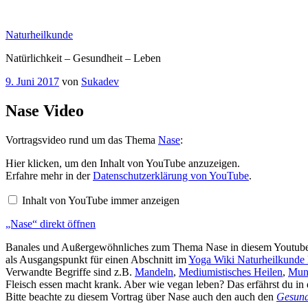
Zum
Inhalt
Naturheilkunde
springen
Natürlichkeit – Gesundheit – Leben
Veröffentlicht
9. Juni 2017
von
Sukadev
am
Nase Video
Vortragsvideo rund um das Thema
Nase
:
„Nase“
Hier klicken, um den Inhalt von YouTube anzuzeigen.
von
Erfahre mehr in der
Datenschutzerklärung von YouTube
.
YouTube
anzeigen
Inhalt von YouTube immer anzeigen
„Nase“ direkt öffnen
Banales und Außergewöhnliches zum Thema Nase in diesem Youtube V
als Ausgangspunkt für einen Abschnitt im
Yoga Wiki Naturheilkunde
Verwandte Begriffe sind z.B.
Mandeln
,
Mediumistisches Heilen
,
Mun
Fleisch essen macht krank. Aber wie vegan leben? Das erfährst du in
Bitte beachte zu diesem Vortrag über Nase auch den auch den
Gesund