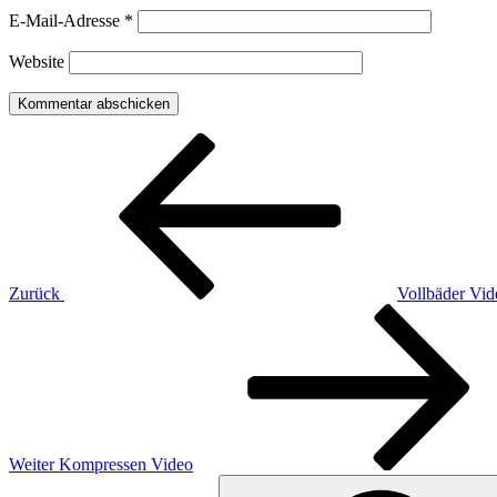
E-Mail-Adresse
*
Website
Beitragsnavigation
Vorheriger
Beitrag
Zurück
Vollbäder Vid
Nächster
Beitrag
Weiter
Kompressen Video
Suchen