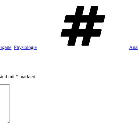
Schl
rgane
,
Physiologie
Ana
sind mit
*
markiert