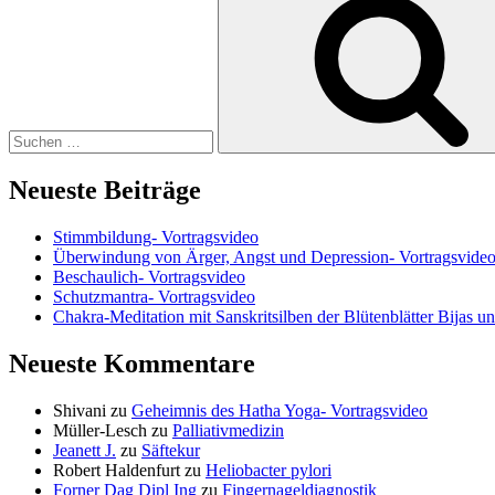
nach:
Neueste Beiträge
Stimmbildung- Vortragsvideo
Überwindung von Ärger, Angst und Depression- Vortragsvide
Beschaulich- Vortragsvideo
Schutzmantra- Vortragsvideo
Chakra-Meditation mit Sanskritsilben der Blütenblätter Bijas u
Neueste Kommentare
Shivani
zu
Geheimnis des Hatha Yoga- Vortragsvideo
Müller-Lesch
zu
Palliativmedizin
Jeanett J.
zu
Säftekur
Robert Haldenfurt
zu
Heliobacter pylori
Forner Dag Dipl Ing
zu
Fingernageldiagnostik