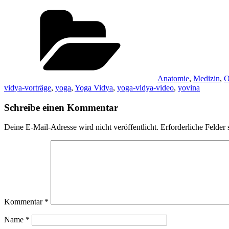
Kategorien
Anatomie
,
Medizin
,
O
vidya-vorträge
,
yoga
,
Yoga Vidya
,
yoga-vidya-video
,
yovina
Schreibe einen Kommentar
Deine E-Mail-Adresse wird nicht veröffentlicht.
Erforderliche Felder 
Kommentar
*
Name
*