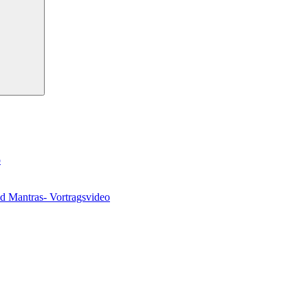
o
nd Mantras- Vortragsvideo