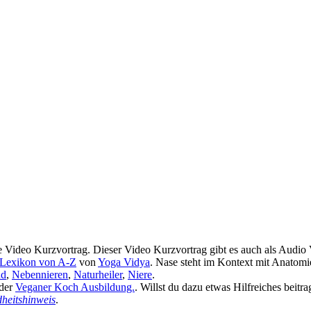
ideo Kurzvortrag. Dieser Video Kurzvortrag gibt es auch als Audio
 Lexikon von A-Z
von
Yoga Vidya
. Nase steht im Kontext mit Anatom
d
,
Nebennieren
,
Naturheiler
,
Niere
.
 der
Veganer Koch Ausbildung.
. Willst du dazu etwas Hilfreiches beit
heitshinweis
.