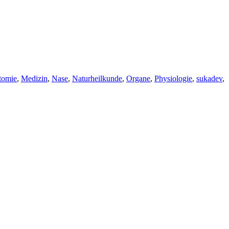
agwörter
tomie
,
Medizin
,
Nase
,
Naturheilkunde
,
Organe
,
Physiologie
,
sukadev
,