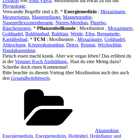
Lexikon
von
Yoga Vidya
. Moxibustion hat etwas zu tun mit
Physiologie
.
Verwandte Begriffe sind z.B. *
Energiemedizin
:
Moxazigarre
,
Mesmerismus
,
Magnetpflaster
,
Magnetopathie
,
Nasenreflexzonentherapie
,
Nieren-Meridian
,
Plazebo
,
Räucherungen
. *
Pflanzenheilkunde
: Moxibustion ,
Moxazigarre
,
Goldnadel
,
Baldrianbad
,
Baldrian
,
Weide
,
Efeu
,
Bergamotte
,
Kamillenbad
. *
TCM
: Moxibustion ,
Moxazigarre
,
Goldnadel
,
Abkochung
,
Körperakupunktur
,
Detox
,
Reistag
,
Wechseldiät
,
Handakupunktur
.
Fleisch essen macht krank. Aber wie vegan leben? Das erfährst du
in der
Veganer Koch Ausbildung.
. Hast du eine Meing dazu?
Schreibe doch einen Kommentar!
Bitte beachte zu diesem Vortrag über Moxibustion auch den auch
den
Gesundheitshinweis
.
Kategorien
Akupunktur
,
Energiemedizin
,
Energiemedizin
,
Heilmittel
,
Heilpflanze und