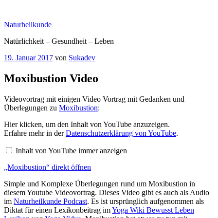
Zum
Inhalt
Naturheilkunde
springen
Natürlichkeit – Gesundheit – Leben
Veröffentlicht
19. Januar 2017
von
Sukadev
am
Moxibustion Video
Videovortrag mit einigen Video Vortrag mit Gedanken und
Überlegungen zu
Moxibustion
:
„Moxibustion“
Hier klicken, um den Inhalt von YouTube anzuzeigen.
von
Erfahre mehr in der
Datenschutzerklärung von YouTube
.
YouTube
anzeigen
Inhalt von YouTube immer anzeigen
„Moxibustion“ direkt öffnen
Simple und Komplexe Überlegungen rund um Moxibustion in
diesem Youtube Videovortrag. Dieses Video gibt es auch als Audio
im
Naturheilkunde Podcast
. Es ist ursprünglich aufgenommen als
Diktat für einen Lexikonbeitrag im
Yoga Wiki Bewusst Leben