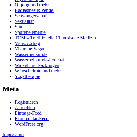
Qiqong und mehr
Radiästhesie: Pendel
Schwangerschaft
Sexualität
Sinn
Spurenelemente
TCM – Traditionelle Chinesische Medizin
Videovortrag
Vitamine Vegan
Wasserheilkunde
Wasserheilkunde-Podcast
Wickel und Packungen
Wünschelrute und mehr
Yogatherapie
Meta
Registrieren
Anmelden
Eintrags-Feed
Kommentar-Feed
WordPress.org
Impressum