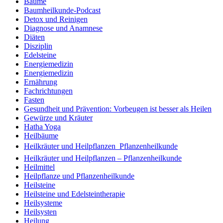
Bäume
Baumheilkunde-Podcast
Detox und Reinigen
Diagnose und Anamnese
Diäten
Disziplin
Edelsteine
Energiemedizin
Energiemedizin
Ernährung
Fachrichtungen
Fasten
Gesundheit und Prävention: Vorbeugen ist besser als Heilen
Gewürze und Kräuter
Hatha Yoga
Heilbäume
Heilkräuter und Heilpflanzen  Pflanzenheilkunde
Heilkräuter und Heilpflanzen – Pflanzenheilkunde
Heilmittel
Heilpflanze und Pflanzenheilkunde
Heilsteine
Heilsteine und Edelsteintherapie
Heilsysteme
Heilsysten
Heilung