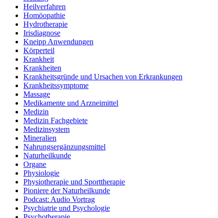
Heilverfahren
Homöopathie
Hydrotherapie
Irisdiagnose
Kneipp Anwendungen
Körperteil
Krankheit
Krankheiten
Krankheitsgründe und Ursachen von Erkrankungen
Krankheitssymptome
Massage
Medikamente und Arzneimittel
Medizin
Medizin Fachgebiete
Medizinsystem
Mineralien
Nahrungsergänzungsmittel
Naturheilkunde
Organe
Physiologie
Physiotherapie und Sporttherapie
Pioniere der Naturheilkunde
Podcast: Audio Vortrag
Psychiatrie und Psychologie
Psychotherapie