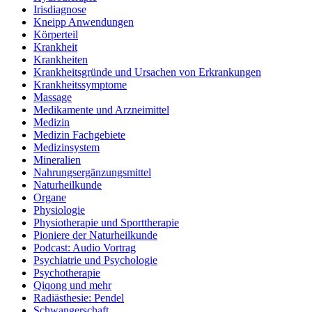
Irisdiagnose
Kneipp Anwendungen
Körperteil
Krankheit
Krankheiten
Krankheitsgründe und Ursachen von Erkrankungen
Krankheitssymptome
Massage
Medikamente und Arzneimittel
Medizin
Medizin Fachgebiete
Medizinsystem
Mineralien
Nahrungsergänzungsmittel
Naturheilkunde
Organe
Physiologie
Physiotherapie und Sporttherapie
Pioniere der Naturheilkunde
Podcast: Audio Vortrag
Psychiatrie und Psychologie
Psychotherapie
Qiqong und mehr
Radiästhesie: Pendel
Schwangerschaft