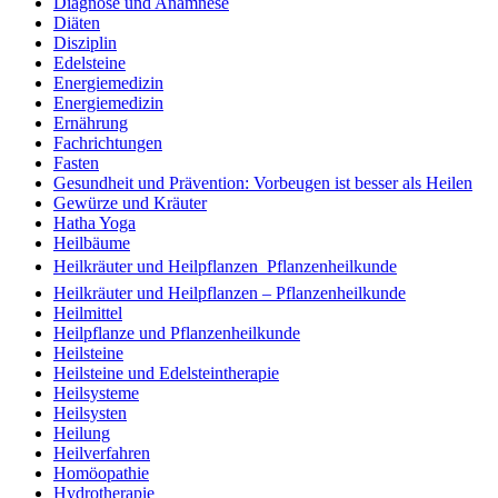
Diagnose und Anamnese
Diäten
Disziplin
Edelsteine
Energiemedizin
Energiemedizin
Ernährung
Fachrichtungen
Fasten
Gesundheit und Prävention: Vorbeugen ist besser als Heilen
Gewürze und Kräuter
Hatha Yoga
Heilbäume
Heilkräuter und Heilpflanzen  Pflanzenheilkunde
Heilkräuter und Heilpflanzen – Pflanzenheilkunde
Heilmittel
Heilpflanze und Pflanzenheilkunde
Heilsteine
Heilsteine und Edelsteintherapie
Heilsysteme
Heilsysten
Heilung
Heilverfahren
Homöopathie
Hydrotherapie