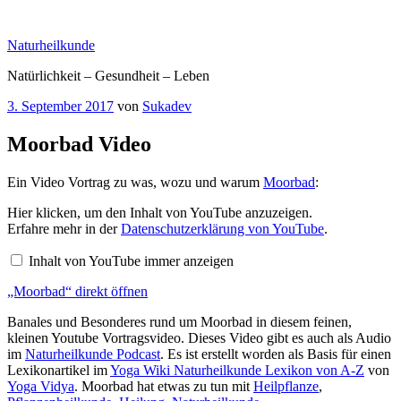
Zum
Inhalt
Naturheilkunde
springen
Natürlichkeit – Gesundheit – Leben
Veröffentlicht
3. September 2017
von
Sukadev
am
Moorbad Video
Ein Video Vortrag zu was, wozu und warum
Moorbad
:
„Moorbad“
Hier klicken, um den Inhalt von YouTube anzuzeigen.
von
Erfahre mehr in der
Datenschutzerklärung von YouTube
.
YouTube
anzeigen
Inhalt von YouTube immer anzeigen
„Moorbad“ direkt öffnen
Banales und Besonderes rund um Moorbad in diesem feinen,
kleinen Youtube Vortragsvideo. Dieses Video gibt es auch als Audio
im
Naturheilkunde Podcast
. Es ist erstellt worden als Basis für einen
Lexikonartikel im
Yoga Wiki Naturheilkunde Lexikon von A-Z
von
Yoga Vidya
. Moorbad hat etwas zu tun mit
Heilpflanze
,