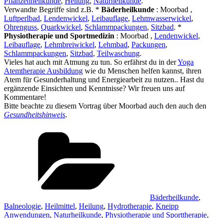
Pflanzenheilkunde
,
Heilung
,
Naturheilkunde
.
Verwandte Begriffe sind z.B. *
Bäderheilkunde
: Moorbad ,
Luftperlbad
,
Lendenwickel
,
Leibauflage
,
Lehmwasserwickel
,
Ohrenguss
,
Quarkwickel
,
Schlammpackungen
,
Sitzbad
. *
Physiotherapie und Sportmedizin
: Moorbad ,
Lendenwickel
,
Leibauflage
,
Lehmbreiwickel
,
Lehmbad
,
Packungen
,
Schlammpackungen
,
Sitzbad
,
Teilwaschung
.
Vieles hat auch mit Atmung zu tun. So erfährst du in der
Yoga
Atemtherapie Ausbildung
wie du Menschen helfen kannst, ihren
Atem für Gesunderhaltung und Energiearbeit zu nutzen.. Hast du
ergänzende Einsichten und Kenntnisse? Wir freuen uns auf
Kommentare!
Bitte beachte zu diesem Vortrag über Moorbad auch den auch den
Gesundheitshinweis
.
Kategorien
Bäderheilkunde
,
Balneologie
,
Heilmittel
,
Heilung
,
Hydrotherapie
,
Kneipp
Anwendungen
,
Naturheilkunde
,
Physiotherapie und Sporttherapie
,