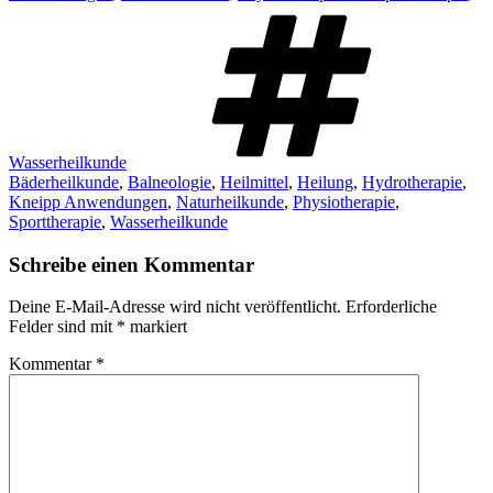
Schl
Wasserheilkunde
Bäderheilkunde
,
Balneologie
,
Heilmittel
,
Heilung
,
Hydrotherapie
,
Kneipp Anwendungen
,
Naturheilkunde
,
Physiotherapie
,
Sporttherapie
,
Wasserheilkunde
Schreibe einen Kommentar
Deine E-Mail-Adresse wird nicht veröffentlicht.
Erforderliche
Felder sind mit
*
markiert
Kommentar
*