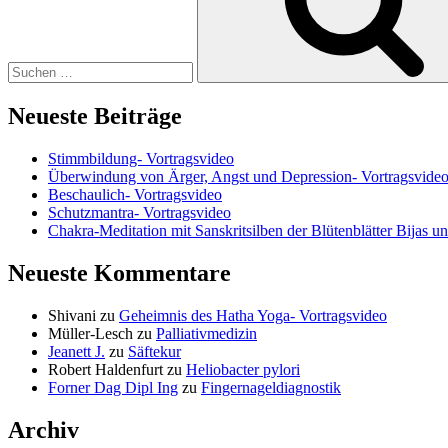
Neueste Beiträge
Stimmbildung- Vortragsvideo
Überwindung von Ärger, Angst und Depression- Vortragsvide
Beschaulich- Vortragsvideo
Schutzmantra- Vortragsvideo
Chakra-Meditation mit Sanskritsilben der Blütenblätter Bijas u
Neueste Kommentare
Shivani
zu
Geheimnis des Hatha Yoga- Vortragsvideo
Müller-Lesch
zu
Palliativmedizin
Jeanett J.
zu
Säftekur
Robert Haldenfurt
zu
Heliobacter pylori
Forner Dag Dipl Ing
zu
Fingernageldiagnostik
Archiv