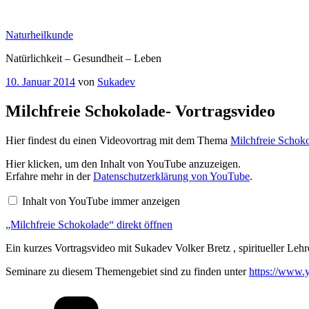
Zum
Inhalt
Naturheilkunde
springen
Natürlichkeit – Gesundheit – Leben
Veröffentlicht
10. Januar 2014
von
Sukadev
am
Milchfreie Schokolade- Vortragsvideo
Hier findest du einen Videovortrag mit dem Thema
Milchfreie Schok
„Milchfreie
Hier klicken, um den Inhalt von YouTube anzuzeigen.
Schokolade“
Erfahre mehr in der
Datenschutzerklärung von YouTube
.
von
YouTube
Inhalt von YouTube immer anzeigen
anzeigen
„Milchfreie Schokolade“ direkt öffnen
Ein kurzes Vortragsvideo mit Sukadev Volker Bretz , spiritueller Le
Seminare zu diesem Themengebiet sind zu finden unter
https://www.y
Kategorien