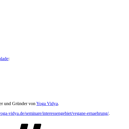
olade
:
hrer und Gründer von
Yoga Vidya
.
oga-vidya.de/seminare/interessengebiet/vegane-ernaehrung/
.
Schlagwörter