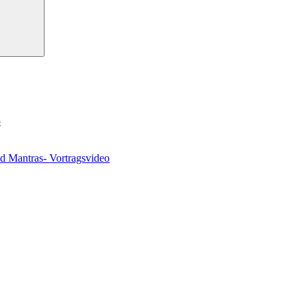
o
nd Mantras- Vortragsvideo