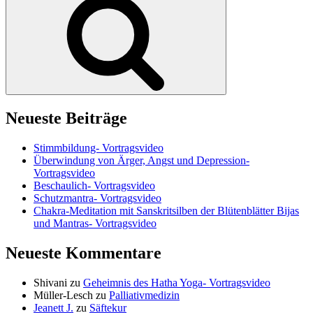
Neueste Beiträge
Stimmbildung- Vortragsvideo
Überwindung von Ärger, Angst und Depression-
Vortragsvideo
Beschaulich- Vortragsvideo
Schutzmantra- Vortragsvideo
Chakra-Meditation mit Sanskritsilben der Blütenblätter Bijas
und Mantras- Vortragsvideo
Neueste Kommentare
Shivani
zu
Geheimnis des Hatha Yoga- Vortragsvideo
Müller-Lesch
zu
Palliativmedizin
Jeanett J.
zu
Säftekur