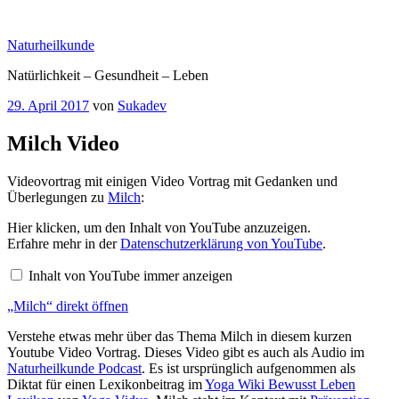
Zum
Inhalt
Naturheilkunde
springen
Natürlichkeit – Gesundheit – Leben
Veröffentlicht
29. April 2017
von
Sukadev
am
Milch Video
Videovortrag mit einigen Video Vortrag mit Gedanken und
Überlegungen zu
Milch
:
„Milch“
Hier klicken, um den Inhalt von YouTube anzuzeigen.
von
Erfahre mehr in der
Datenschutzerklärung von YouTube
.
YouTube
anzeigen
Inhalt von YouTube immer anzeigen
„Milch“ direkt öffnen
Verstehe etwas mehr über das Thema Milch in diesem kurzen
Youtube Video Vortrag. Dieses Video gibt es auch als Audio im
Naturheilkunde Podcast
. Es ist ursprünglich aufgenommen als
Diktat für einen Lexikonbeitrag im
Yoga Wiki Bewusst Leben