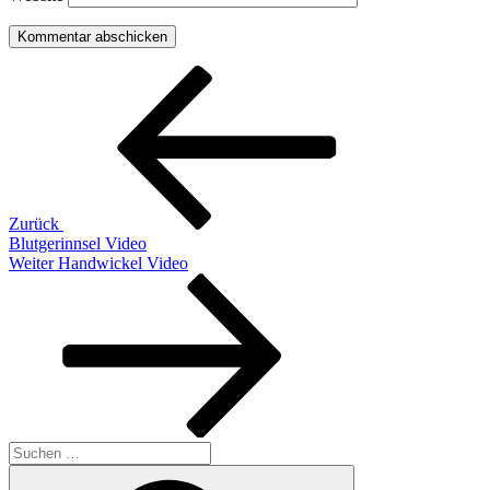
Beitragsnavigation
Vorheriger
Beitrag
Zurück
Blutgerinnsel Video
Nächster
Weiter
Handwickel Video
Beitrag
Suchen
nach:
Suchen