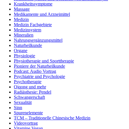
Krankheitssymptome
Massage
Medikamente und Arzneimittel
Medizin
Medizin Fachgebiete
Medizinsystem
Mineralien
Nahrungsergänzungsmittel
Naturheilkunde
Organe
Physiologie
Physiotherapie und Sporttherapie
Pioniere der Naturheilkunde
Podcast: Audio Vortrag
Psychiatrie und Psychologie
Psychotherapie
Qiqong und mehr
Radiästhesie: Pendel
Schwangerschaft
Sexualität
Sinn
Spurenelemente
TCM – Traditionelle Chinesische Medizin
Videovortrag
Vitamine Vegan