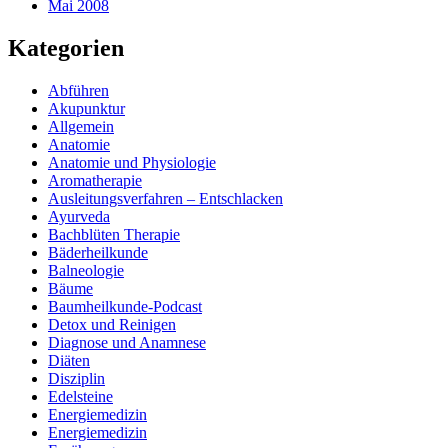
Mai 2008
Kategorien
Abführen
Akupunktur
Allgemein
Anatomie
Anatomie und Physiologie
Aromatherapie
Ausleitungsverfahren – Entschlacken
Ayurveda
Bachblüten Therapie
Bäderheilkunde
Balneologie
Bäume
Baumheilkunde-Podcast
Detox und Reinigen
Diagnose und Anamnese
Diäten
Disziplin
Edelsteine
Energiemedizin
Energiemedizin