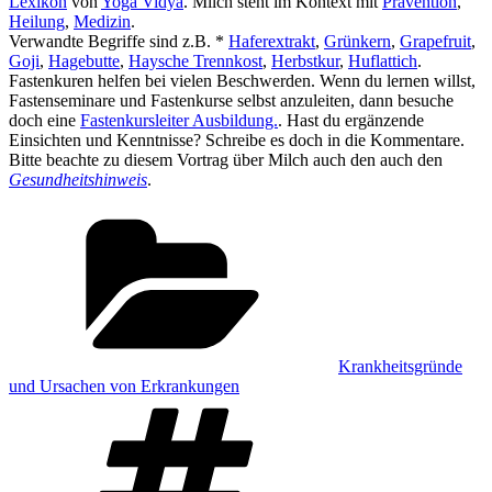
Lexikon
von
Yoga Vidya
. Milch steht im Kontext mit
Prävention
,
Heilung
,
Medizin
.
Verwandte Begriffe sind z.B. *
Haferextrakt
,
Grünkern
,
Grapefruit
,
Goji
,
Hagebutte
,
Haysche Trennkost
,
Herbstkur
,
Huflattich
.
Fastenkuren helfen bei vielen Beschwerden. Wenn du lernen willst,
Fastenseminare und Fastenkurse selbst anzuleiten, dann besuche
doch eine
Fastenkursleiter Ausbildung.
. Hast du ergänzende
Einsichten und Kenntnisse? Schreibe es doch in die Kommentare.
Bitte beachte zu diesem Vortrag über Milch auch den auch den
Gesundheitshinweis
.
Kategorien
Krankheitsgründe
und Ursachen von Erkrankungen
Schlagwörter