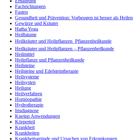
Ernährung
Fachrichtungen
Fasten
Gesundheit und Prävention: Vorbeugen ist besser als Heilen
Gewürze und Kräuter
Hatha Yoga
Heilbäume
Heilkräuter und Heilpflanzen  Pflanzenheilkunde
Heilkräuter und Heilpflanzen – Pflanzenheilkunde
Heilmittel
Heilpflanze und Pflanzenheilkunde
Heilsteine
Heilsteine und Edelsteintherapie
Heilsysteme
Heilsysten
Heilung
Heilverfahren
Homöopathie
Hydrotherapie
Irisdiagnose
Kneipp Anwendungen
Körperteil
Krankheit
Krankheiten
Krankheitsgründe und Ursachen von Erkrankungen