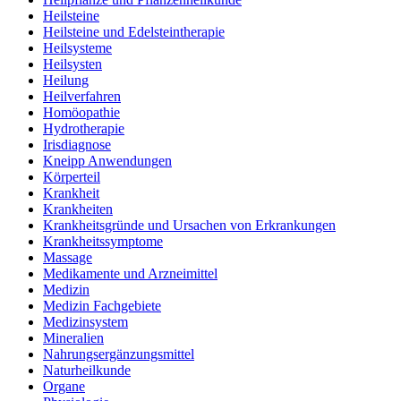
Heilsteine
Heilsteine und Edelsteintherapie
Heilsysteme
Heilsysten
Heilung
Heilverfahren
Homöopathie
Hydrotherapie
Irisdiagnose
Kneipp Anwendungen
Körperteil
Krankheit
Krankheiten
Krankheitsgründe und Ursachen von Erkrankungen
Krankheitssymptome
Massage
Medikamente und Arzneimittel
Medizin
Medizin Fachgebiete
Medizinsystem
Mineralien
Nahrungsergänzungsmittel
Naturheilkunde
Organe