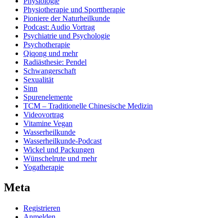
Physiologie
Physiotherapie und Sporttherapie
Pioniere der Naturheilkunde
Podcast: Audio Vortrag
Psychiatrie und Psychologie
Psychotherapie
Qiqong und mehr
Radiästhesie: Pendel
Schwangerschaft
Sexualität
Sinn
Spurenelemente
TCM – Traditionelle Chinesische Medizin
Videovortrag
Vitamine Vegan
Wasserheilkunde
Wasserheilkunde-Podcast
Wickel und Packungen
Wünschelrute und mehr
Yogatherapie
Meta
Registrieren
Anmelden