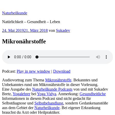
Zum
Inhalt
Naturheilkunde
springen
Natürlichkeit – Gesundheit – Leben
Veröffentlicht
24. Mai 2019
21. März 2018
von
Sukadev
am
Mikronährstoffe
Podcast:
Play in new window
|
Download
Audiovortrag zum Thema
Mikronährstoffe
. Bekanntes und
Unbekanntes rund um Mikronährstoffe in dieser Vorlesung.
Eine Ausgabe des
Naturheilkunde Podcasts
von und mit Sukadev
Bretz,
Yogalehrer
bei
Yoga Vidya
. Anmerkung:
Gesundheitliche
Informationen in diesem Podcast sind nicht gedacht für
Selbstdiagnose und
Selbstbehandlung
, sondern Gedankenanstöße
aus dem Gebiet der
Naturheilkunde
. Bei eigener Erkrankung
brauchst du Arzt oder Heilpraktiker.