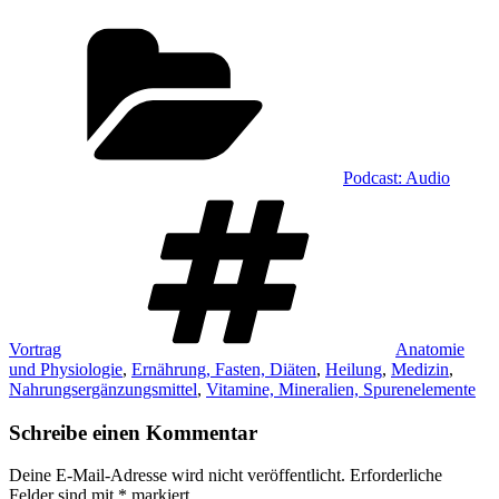
Kategorien
Podcast: Audio
Schlagwörter
Vortrag
Anatomie
und Physiologie
,
Ernährung, Fasten, Diäten
,
Heilung
,
Medizin
,
Nahrungsergänzungsmittel
,
Vitamine, Mineralien, Spurenelemente
Schreibe einen Kommentar
Deine E-Mail-Adresse wird nicht veröffentlicht.
Erforderliche
Felder sind mit
*
markiert