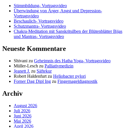
Stimmbildung- Vortragsvideo
Überwindung von Ärger, Angst und Depression-
Vortragsvideo
Beschaulich- Vortragsvideo
Schutzmantra- Vortragsvideo
Chakra-Meditation mit Sanskritsilben der Blütenblätter Bijas
und Mantras- Vortragsvideo
Neueste Kommentare
Shivani
zu
Geheimnis des Hatha Yoga- Vortragsvideo
Müller-Lesch
zu
Palliativmedizin
Jeanett J.
zu
Säftekur
Robert Haldenfurt
zu
Heliobacter pylori
Forner Dag Dipl Ing
zu
Fingernageldiagnostik
Archiv
August 2026
Juli 2026
Juni 2026
Mai 2026
April 2026