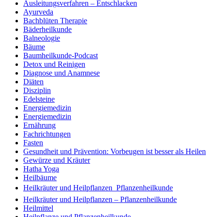
Ausleitungsverfahren – Entschlacken
Ayurveda
Bachblüten Therapie
Bäderheilkunde
Balneologie
Bäume
Baumheilkunde-Podcast
Detox und Reinigen
Diagnose und Anamnese
Diäten
Disziplin
Edelsteine
Energiemedizin
Energiemedizin
Ernährung
Fachrichtungen
Fasten
Gesundheit und Prävention: Vorbeugen ist besser als Heilen
Gewürze und Kräuter
Hatha Yoga
Heilbäume
Heilkräuter und Heilpflanzen  Pflanzenheilkunde
Heilkräuter und Heilpflanzen – Pflanzenheilkunde
Heilmittel
Heilpflanze und Pflanzenheilkunde