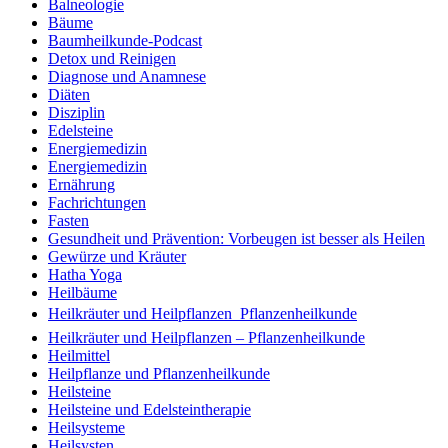
Balneologie
Bäume
Baumheilkunde-Podcast
Detox und Reinigen
Diagnose und Anamnese
Diäten
Disziplin
Edelsteine
Energiemedizin
Energiemedizin
Ernährung
Fachrichtungen
Fasten
Gesundheit und Prävention: Vorbeugen ist besser als Heilen
Gewürze und Kräuter
Hatha Yoga
Heilbäume
Heilkräuter und Heilpflanzen  Pflanzenheilkunde
Heilkräuter und Heilpflanzen – Pflanzenheilkunde
Heilmittel
Heilpflanze und Pflanzenheilkunde
Heilsteine
Heilsteine und Edelsteintherapie
Heilsysteme
Heilsysten