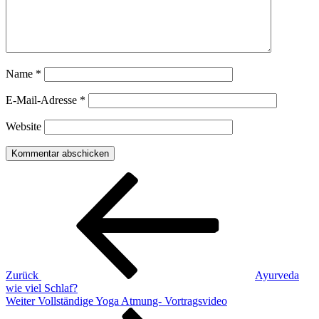
Name
*
E-Mail-Adresse
*
Website
Beitragsnavigation
Vorheriger
Beitrag
Zurück
Ayurveda
wie viel Schlaf?
Nächster
Weiter
Vollständige Yoga Atmung- Vortragsvideo
Beitrag