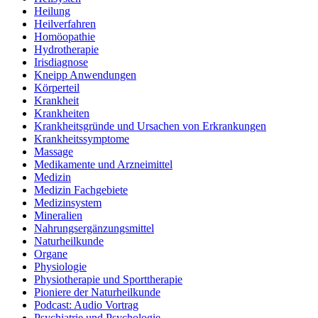
Heilung
Heilverfahren
Homöopathie
Hydrotherapie
Irisdiagnose
Kneipp Anwendungen
Körperteil
Krankheit
Krankheiten
Krankheitsgründe und Ursachen von Erkrankungen
Krankheitssymptome
Massage
Medikamente und Arzneimittel
Medizin
Medizin Fachgebiete
Medizinsystem
Mineralien
Nahrungsergänzungsmittel
Naturheilkunde
Organe
Physiologie
Physiotherapie und Sporttherapie
Pioniere der Naturheilkunde
Podcast: Audio Vortrag
Psychiatrie und Psychologie