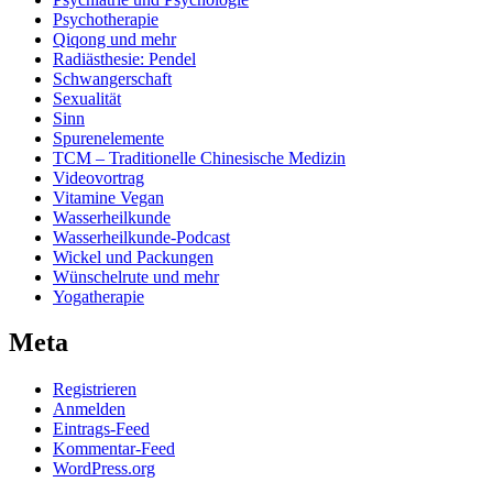
Psychotherapie
Qiqong und mehr
Radiästhesie: Pendel
Schwangerschaft
Sexualität
Sinn
Spurenelemente
TCM – Traditionelle Chinesische Medizin
Videovortrag
Vitamine Vegan
Wasserheilkunde
Wasserheilkunde-Podcast
Wickel und Packungen
Wünschelrute und mehr
Yogatherapie
Meta
Registrieren
Anmelden
Eintrags-Feed
Kommentar-Feed
WordPress.org