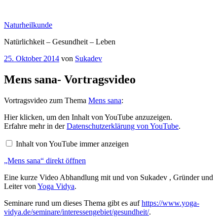
Zum
Inhalt
Naturheilkunde
springen
Natürlichkeit – Gesundheit – Leben
Veröffentlicht
25. Oktober 2014
von
Sukadev
am
Mens sana- Vortragsvideo
Vortragsvideo zum Thema
Mens sana
:
„Mens
Hier klicken, um den Inhalt von YouTube anzuzeigen.
sana“
Erfahre mehr in der
Datenschutzerklärung von YouTube
.
von
YouTube
Inhalt von YouTube immer anzeigen
anzeigen
„Mens sana“ direkt öffnen
Eine kurze Video Abhandlung mit und von Sukadev , Gründer und
Leiter von
Yoga Vidya
.
Seminare rund um dieses Thema gibt es auf
https://www.yoga-
vidya.de/seminare/interessengebiet/gesundheit/
.