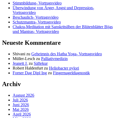
Stimmbildung- Vortragsvideo
Überwindung von Ärger, Angst und Depression-
Vortragsvideo
Beschaulich- Vortragsvideo
Schutzmantra- Vortragsvideo
Chakra-Meditation mit Sanskritsilben der Blütenblätter Bijas
und Mantras- Vortragsvideo
Neueste Kommentare
Shivani
zu
Geheimnis des Hatha Yoga- Vortragsvideo
Müller-Lesch
zu
Palliativmedizin
Jeanett J.
zu
Säftekur
Robert Haldenfurt
zu
Heliobacter pylori
Forner Dag Dipl Ing
zu
Fingernageldiagnostik
Archiv
August 2026
Juli 2026
Juni 2026
Mai 2026
April 2026