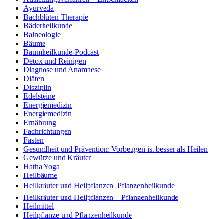
Ayurveda
Bachblüten Therapie
Bäderheilkunde
Balneologie
Bäume
Baumheilkunde-Podcast
Detox und Reinigen
Diagnose und Anamnese
Diäten
Disziplin
Edelsteine
Energiemedizin
Energiemedizin
Ernährung
Fachrichtungen
Fasten
Gesundheit und Prävention: Vorbeugen ist besser als Heilen
Gewürze und Kräuter
Hatha Yoga
Heilbäume
Heilkräuter und Heilpflanzen  Pflanzenheilkunde
Heilkräuter und Heilpflanzen – Pflanzenheilkunde
Heilmittel
Heilpflanze und Pflanzenheilkunde