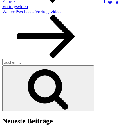
Zurück
Fügung-
Vortragsvideo
Nächster
Weiter
Psychose- Vortragsvideo
Beitrag
Suchen
nach:
Suchen
Neueste Beiträge