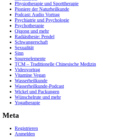
Physiotherapie und Sporttherapie
Pioniere der Naturheilkunde
Podcast: Audio Vortrag
Psychiatrie und Psychologie
Psychotherapie
Qiqong und mehr
Radiästhesie: Pendel
Schwangerschaft
Sexualität
Sinn
Spurenelemente
TCM – Traditionelle Chinesische Medizin
Videovortrag
Vitamine Vegan
Wasserheilkunde
Wasserheilkunde-Podcast
Wickel und Packungen
Wünschelrute und mehr
Yogatherapie
Meta
Registrieren
Anmelden