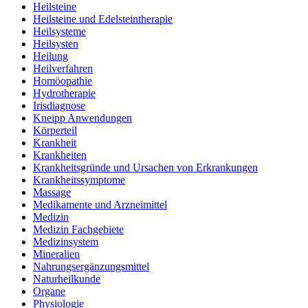
Heilsteine
Heilsteine und Edelsteintherapie
Heilsysteme
Heilsysten
Heilung
Heilverfahren
Homöopathie
Hydrotherapie
Irisdiagnose
Kneipp Anwendungen
Körperteil
Krankheit
Krankheiten
Krankheitsgründe und Ursachen von Erkrankungen
Krankheitssymptome
Massage
Medikamente und Arzneimittel
Medizin
Medizin Fachgebiete
Medizinsystem
Mineralien
Nahrungsergänzungsmittel
Naturheilkunde
Organe
Physiologie