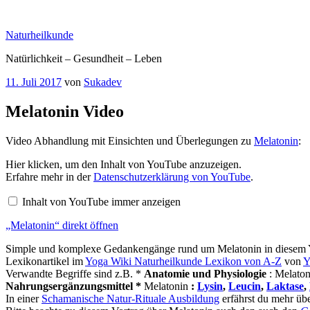
Zum
Inhalt
Naturheilkunde
springen
Natürlichkeit – Gesundheit – Leben
Veröffentlicht
11. Juli 2017
von
Sukadev
am
Melatonin Video
Video Abhandlung mit Einsichten und Überlegungen zu
Melatonin
:
„Melatonin“
Hier klicken, um den Inhalt von YouTube anzuzeigen.
von
Erfahre mehr in der
Datenschutzerklärung von YouTube
.
YouTube
anzeigen
Inhalt von YouTube immer anzeigen
„Melatonin“ direkt öffnen
Simple und komplexe Gedankengänge rund um Melatonin in diesem Yo
Lexikonartikel im
Yoga Wiki Naturheilkunde Lexikon von A-Z
von
Y
Verwandte Begriffe sind z.B. *
Anatomie und Physiologie
: Melaton
Nahrungsergänzungsmittel *
Melatonin
:
Lysin
,
Leucin
,
Laktase
,
In einer
Schamanische Natur-Rituale Ausbildung
erfährst du mehr üb