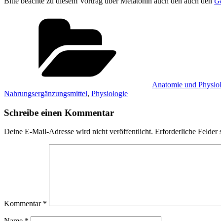
Bitte beachte zu diesem Vortrag über Melatonin auch den auch den
Ge
Kategorien
Anatomie und Physiol
Nahrungsergänzungsmittel
,
Physiologie
Schreibe einen Kommentar
Deine E-Mail-Adresse wird nicht veröffentlicht.
Erforderliche Felder 
Kommentar
*
Name
*