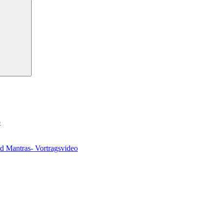
Suchen
o
nd Mantras- Vortragsvideo