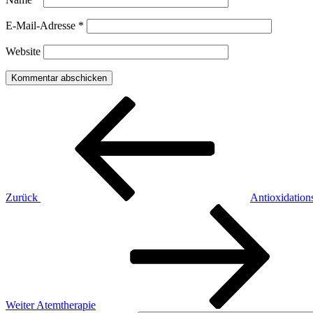
E-Mail-Adresse
*
Website
Beitragsnavigation
Vorheriger
Beitrag
Zurück
Antioxidation
Nächster
Beitrag
Weiter
Atemtherapie