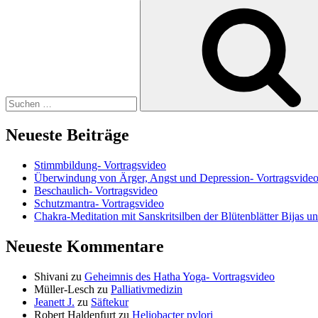
Suchen
nach:
Neueste Beiträge
Stimmbildung- Vortragsvideo
Überwindung von Ärger, Angst und Depression- Vortragsvide
Beschaulich- Vortragsvideo
Schutzmantra- Vortragsvideo
Chakra-Meditation mit Sanskritsilben der Blütenblätter Bijas u
Neueste Kommentare
Shivani
zu
Geheimnis des Hatha Yoga- Vortragsvideo
Müller-Lesch
zu
Palliativmedizin
Jeanett J.
zu
Säftekur
Robert Haldenfurt
zu
Heliobacter pylori