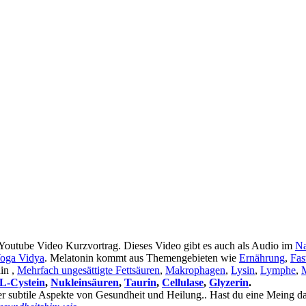
utube Video Kurzvortrag. Dieses Video gibt es auch als Audio im
Na
oga Vidya
. Melatonin kommt aus Themengebieten wie
Ernährung
,
Fas
in ,
Mehrfach ungesättigte Fettsäuren
,
Makrophagen
,
Lysin
,
Lymphe
,
M
L-Cystein
,
Nukleinsäuren
,
Taurin
,
Cellulase
,
Glyzerin
.
er subtile Aspekte von Gesundheit und Heilung.. Hast du eine Meing 