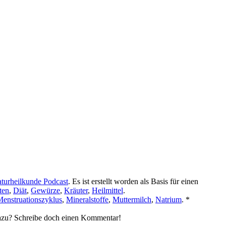
turheilkunde Podcast
. Es ist erstellt worden als Basis für einen
ten
,
Diät
,
Gewürze
,
Kräuter
,
Heilmittel
.
enstruationszyklus
,
Mineralstoffe
,
Muttermilch
,
Natrium
. *
dazu? Schreibe doch einen Kommentar!