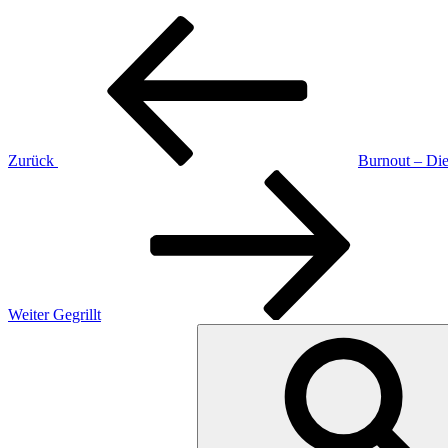
Beitragsnavigation
Vorheriger
Beitrag
Zurück
Burnout – Di
Nächster
Beitrag
Weiter
Gegrillt
Suchen
nach: