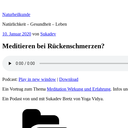
Zum
Inhalt
Naturheilkunde
springen
Natürlichkeit – Gesundheit – Leben
Veröffentlicht
10. Januar 2020
von
Sukadev
am
Meditieren bei Rückenschmerzen?
Podcast:
Play in new window
|
Download
Ein Vortrag zum Thema
Meditation Wirkung und Erfahrung
. Infos u
Ein Podast von und mit Sukadev Bretz von Yoga Vidya.
Kategorien