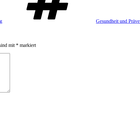
ag
Gesundheit und Präven
sind mit
*
markiert