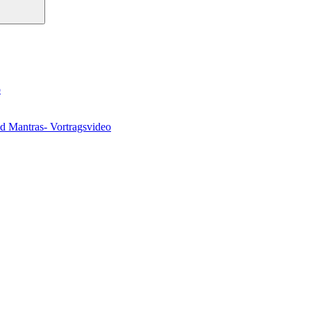
o
nd Mantras- Vortragsvideo