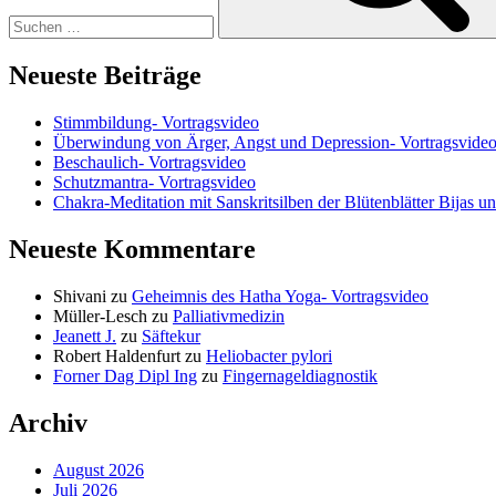
Neueste Beiträge
Stimmbildung- Vortragsvideo
Überwindung von Ärger, Angst und Depression- Vortragsvide
Beschaulich- Vortragsvideo
Schutzmantra- Vortragsvideo
Chakra-Meditation mit Sanskritsilben der Blütenblätter Bijas u
Neueste Kommentare
Shivani
zu
Geheimnis des Hatha Yoga- Vortragsvideo
Müller-Lesch
zu
Palliativmedizin
Jeanett J.
zu
Säftekur
Robert Haldenfurt
zu
Heliobacter pylori
Forner Dag Dipl Ing
zu
Fingernageldiagnostik
Archiv
August 2026
Juli 2026