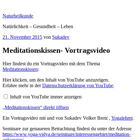
Zum
Inhalt
Naturheilkunde
springen
Natürlichkeit – Gesundheit – Leben
Veröffentlicht
21. November 2015
von
Sukadev
am
Meditationskissen- Vortragsvideo
Hier findest du ein Vortragsvideo mit dem Thema
Meditationskissen
:
„Meditationskissen“
Hier klicken, um den Inhalt von YouTube anzuzeigen.
von
Erfahre mehr in der
Datenschutzerklärung von YouTube
.
YouTube
anzeigen
Inhalt von YouTube immer anzeigen
„Meditationskissen“ direkt öffnen
Ein Vortragsvideo mit und von Sukadev Volker Bretz ,
Yogalehrer
.
Seminare zur genaueren Betrachtung findest du unter der Adresse
https://www.yoga-vidya.de/seminare/interessengebiet/meditation-
anfaenger/
.