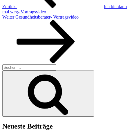
Zurück
Ich bin dann
mal weg- Vortragsvideo
Nächster
Weiter
Gesundheitsberater- Vortragsvideo
Beitrag
Suchen
nach:
Suchen
Neueste Beiträge