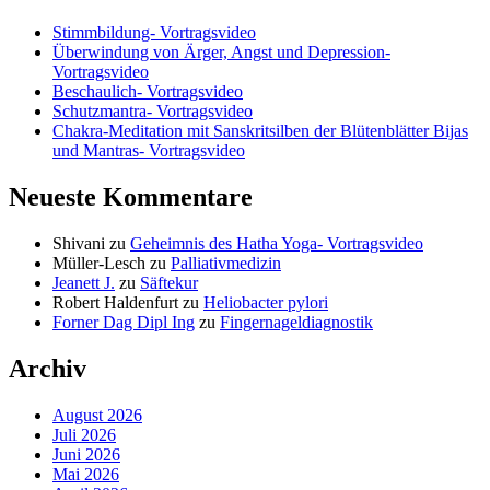
Stimmbildung- Vortragsvideo
Überwindung von Ärger, Angst und Depression-
Vortragsvideo
Beschaulich- Vortragsvideo
Schutzmantra- Vortragsvideo
Chakra-Meditation mit Sanskritsilben der Blütenblätter Bijas
und Mantras- Vortragsvideo
Neueste Kommentare
Shivani
zu
Geheimnis des Hatha Yoga- Vortragsvideo
Müller-Lesch
zu
Palliativmedizin
Jeanett J.
zu
Säftekur
Robert Haldenfurt
zu
Heliobacter pylori
Forner Dag Dipl Ing
zu
Fingernageldiagnostik
Archiv
August 2026
Juli 2026
Juni 2026
Mai 2026