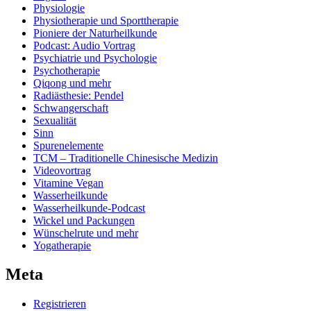
Physiologie
Physiotherapie und Sporttherapie
Pioniere der Naturheilkunde
Podcast: Audio Vortrag
Psychiatrie und Psychologie
Psychotherapie
Qiqong und mehr
Radiästhesie: Pendel
Schwangerschaft
Sexualität
Sinn
Spurenelemente
TCM – Traditionelle Chinesische Medizin
Videovortrag
Vitamine Vegan
Wasserheilkunde
Wasserheilkunde-Podcast
Wickel und Packungen
Wünschelrute und mehr
Yogatherapie
Meta
Registrieren