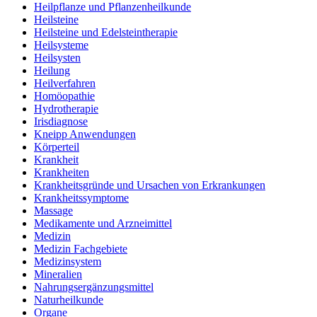
Heilpflanze und Pflanzenheilkunde
Heilsteine
Heilsteine und Edelsteintherapie
Heilsysteme
Heilsysten
Heilung
Heilverfahren
Homöopathie
Hydrotherapie
Irisdiagnose
Kneipp Anwendungen
Körperteil
Krankheit
Krankheiten
Krankheitsgründe und Ursachen von Erkrankungen
Krankheitssymptome
Massage
Medikamente und Arzneimittel
Medizin
Medizin Fachgebiete
Medizinsystem
Mineralien
Nahrungsergänzungsmittel
Naturheilkunde
Organe