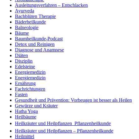
Ausleitungsverfahren – Entschlacken
Ayurveda
Bachblüten Therapie
Bäderheilkunde
Balneologie
Bäume
Baumheilkunde-Podcast
Detox und Reinigen
Diagnose und Anamnese
Diäten
Disziplin
Edelsteine
Energiemedizin
Energiemedizin
Ernährung
Fachrichtungen
Fasten
Gesundheit und Prävention: Vorbeugen ist besser als Heilen
Gewürze und Kräuter
Hatha Yoga
Heilbäume
Heilkräuter und Heilpflanzen  Pflanzenheilkunde
Heilkräuter und Heilpflanzen – Pflanzenheilkunde
Heilmittel