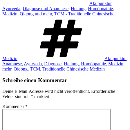
Akupunktur
,
Ayurveda
,
Diagnose und Anamnese
,
Heilung
,
Homöopathie
,
Medizin
,
Qiqong und mehr
,
TCM - Traditionelle Chinesische
Schlagwörter
Medizin
Akupunktur
,
Anamnese
,
Ayurveda
,
Diagnose
,
Heilung
,
Homöopathie
,
Medizin
,
mehr
,
Qiqong
,
TCM
,
Traditionelle Chinesische Medizin
Schreibe einen Kommentar
Deine E-Mail-Adresse wird nicht veröffentlicht.
Erforderliche
Felder sind mit
*
markiert
Kommentar
*