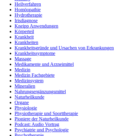
Heilverfahren
Homöopathie
Hydrotherapie
Irisdiagnose
Kneipp Anwendungen
Körperteil
Krankheit
Krankheiten
Krankheitsgründe und Ursachen von Erkrankungen
Krankheitssymptome
Massage
Medikamente und Arzneimittel
Medizin
Medizin Fachgebiete
Medizinsystem
Mineralien
Nahrungsergänzungsmittel
Naturheilkunde
Organe
Physiologie
Physiotherapie und Sporttherapie
Pioniere der Naturheilkunde
Podcast: Audio Vortrag
Psychiatrie und Psychologie
Psychotherapie