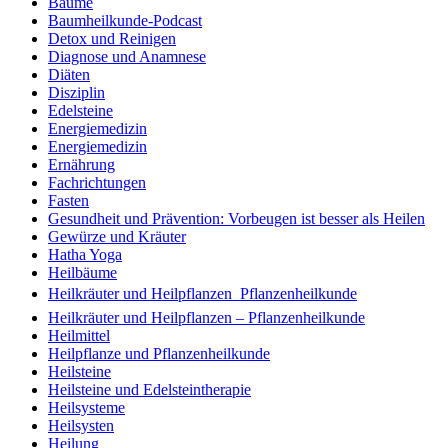
Bäume
Baumheilkunde-Podcast
Detox und Reinigen
Diagnose und Anamnese
Diäten
Disziplin
Edelsteine
Energiemedizin
Energiemedizin
Ernährung
Fachrichtungen
Fasten
Gesundheit und Prävention: Vorbeugen ist besser als Heilen
Gewürze und Kräuter
Hatha Yoga
Heilbäume
Heilkräuter und Heilpflanzen  Pflanzenheilkunde
Heilkräuter und Heilpflanzen – Pflanzenheilkunde
Heilmittel
Heilpflanze und Pflanzenheilkunde
Heilsteine
Heilsteine und Edelsteintherapie
Heilsysteme
Heilsysten
Heilung