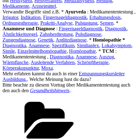
mit
Heilsystem
,
Heilverfahren
,
Medizinsystem
,
Heilung
,
Medikamente
,
Arzneimittel
.
Verwandte Begriffe sind z.B. *
Ayurveda
: Medikamententestung ,
Irrigator
,
Indikation
,
Fingernageldiagnostik
,
Erhaltungsdosis
,
Ordnungstherapie
,
Prakriti-Analyse
,
Pulstastung
,
Semen
. *
Anamnese und Diagnose
:
Fingernageldiagnostik
,
Diagnostik
,
Ähnlichkeitsregel
,
Zahnherdtestung
,
Pulsdiagnose
,
Zungendiagnose
,
Genetik
,
Antlitzdiagnose
. *
Homöopathie *
Diagnostika
,
Anamnese
,
Spezifikum
,
Similiaplex
,
Lokalsymptom
,
Simile
,
Einzelmittelhomöopathie
,
Homöopathie
. *
TCM
:
Medikamententestung ,
Diagnostika
,
Anamnese
,
Auszug
,
Wärmflasche
,
Ausleitende Verfahren
,
Schröpftherapie
,
Körperakupunktur
,
Moxa
.
Mehr erfahren kannst du auch in einer
Entspannungskursleiter
Ausbildung.
. Welche Meinung hast du dazu?
Bitte beachte zu diesem Vortrag über Medikamententestung auch
den auch den
Gesundheitshinweis
.
Kategorien