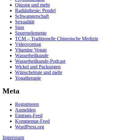
Qiqong und mehr
Radiästhesie: Pendel
Schwangerschaft
Sexualität
Sinn
Spurenelemente
TCM – Traditionelle Chinesische Medizin
Videovortrag
Vitamine Vegan
Wasserheilkunde
Wasserheilkunde-Podcast
Wickel und Packungen
Wünschelrute und mehr
Yogatherapie
Meta
Registrieren
Anmelden
Eintrags-Feed
Kommentar-Feed
WordPress.org
Impressum