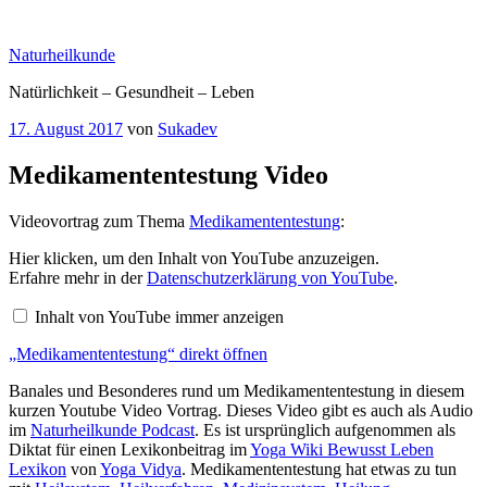
Zum
Inhalt
Naturheilkunde
springen
Natürlichkeit – Gesundheit – Leben
Veröffentlicht
17. August 2017
von
Sukadev
am
Medikamententestung Video
Videovortrag zum Thema
Medikamententestung
:
„Medikamententestung“
Hier klicken, um den Inhalt von YouTube anzuzeigen.
von
Erfahre mehr in der
Datenschutzerklärung von YouTube
.
YouTube
anzeigen
Inhalt von YouTube immer anzeigen
„Medikamententestung“ direkt öffnen
Banales und Besonderes rund um Medikamententestung in diesem
kurzen Youtube Video Vortrag. Dieses Video gibt es auch als Audio
im
Naturheilkunde Podcast
. Es ist ursprünglich aufgenommen als
Diktat für einen Lexikonbeitrag im
Yoga Wiki Bewusst Leben
Lexikon
von
Yoga Vidya
. Medikamententestung hat etwas zu tun