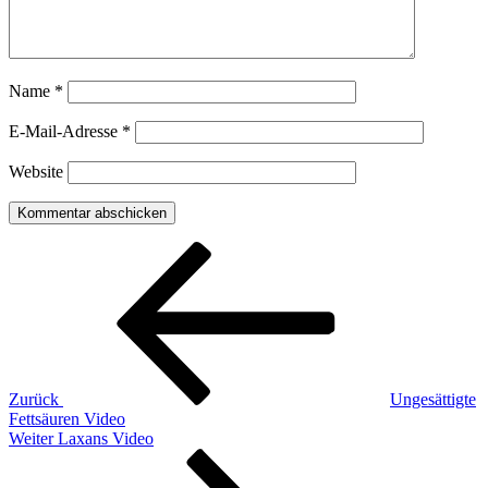
Name
*
E-Mail-Adresse
*
Website
Beitragsnavigation
Vorheriger
Beitrag
Zurück
Ungesättigte
Fettsäuren Video
Nächster
Weiter
Laxans Video
Beitrag