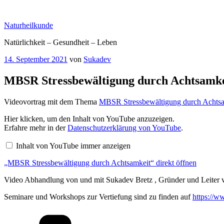
Zum
Inhalt
Naturheilkunde
springen
Natürlichkeit – Gesundheit – Leben
Veröffentlicht
14. September 2021
von
Sukadev
am
MBSR Stressbewältigung durch Achtsamke
Videovortrag mit dem Thema
MBSR Stressbewältigung durch Achts
„MBSR
Hier klicken, um den Inhalt von YouTube anzuzeigen.
Stressbewältigung
Erfahre mehr in der
Datenschutzerklärung von YouTube
.
durch
Achtsamkeit“
Inhalt von YouTube immer anzeigen
von
YouTube
„MBSR Stressbewältigung durch Achtsamkeit“ direkt öffnen
anzeigen
Video Abhandlung von und mit Sukadev Bretz , Gründer und Leiter
Seminare und Workshops zur Vertiefung sind zu finden auf
https://w
Kategorien