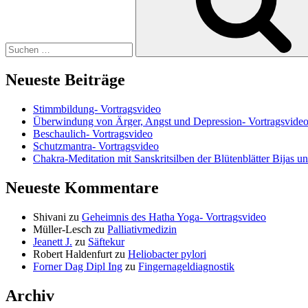
Neueste Beiträge
Stimmbildung- Vortragsvideo
Überwindung von Ärger, Angst und Depression- Vortragsvide
Beschaulich- Vortragsvideo
Schutzmantra- Vortragsvideo
Chakra-Meditation mit Sanskritsilben der Blütenblätter Bijas u
Neueste Kommentare
Shivani
zu
Geheimnis des Hatha Yoga- Vortragsvideo
Müller-Lesch
zu
Palliativmedizin
Jeanett J.
zu
Säftekur
Robert Haldenfurt
zu
Heliobacter pylori
Forner Dag Dipl Ing
zu
Fingernageldiagnostik
Archiv