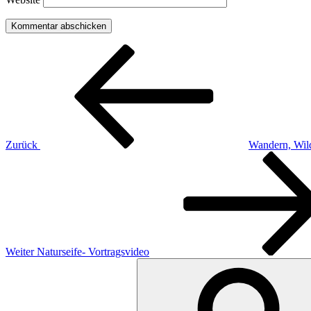
Beitragsnavigation
Vorheriger
Beitrag
Zurück
Wandern, Wild
Nächster
Beitrag
Weiter
Naturseife- Vortragsvideo
Suchen
nach: