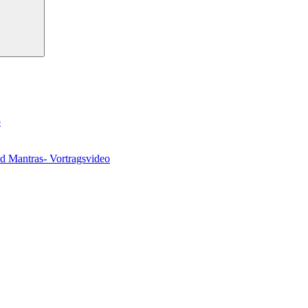
o
nd Mantras- Vortragsvideo