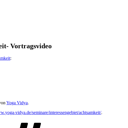
it- Vortragsvideo
amkeit
:
 von
Yoga Vidya
.
ww.yoga-vidya.de/seminare/interessengebiet/achtsamkeit/
.
Schlagwörter