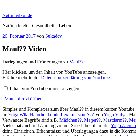
Zum
Inhalt
Naturheilkunde
springen
Natürlichkeit – Gesundheit – Leben
Veröffentlicht
26. Februar 2017
von
Sukadev
am
Maul?? Video
Darlegungen und Erörterungen zu
Maul??
:
„Maul“
Hier klicken, um den Inhalt von YouTube anzuzeigen.
von
Erfahre mehr in der
Datenschutzerklärung von YouTube
.
YouTube
anzeigen
Inhalt von YouTube immer anzeigen
„Maul“ direkt öffnen
Simples und Komplexes zum über Maul?? in diesem kurzen Youtube V
im
Yoga Wiki Naturheilkunde Lexikon von A-Z
von
Yoga Vidya
. Ma
Verwandte Begriffe sind z.B.
Mädchen??
,
Mager??
,
Mastdarm??
,
Men
Vieles hat auch mit Atmung zu tun. So erfährst du in der
Yoga Atemth
deine Einsichten, Erkenntnisse und Überlegungen dazu in die Komme