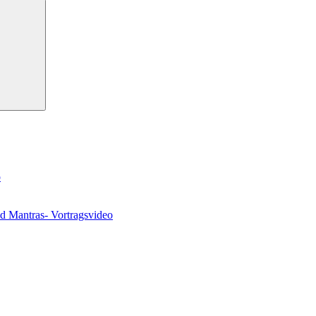
Suchen
o
nd Mantras- Vortragsvideo