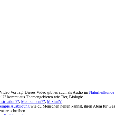
ideo Vortrag. Dieses Video gibt es auch als Audio im
Naturheilkunde
ul?? kommt aus Themengebieten wie Tier, Biologie.
struation??
,
Medikament??
,
Mixtur??
.
erapie Ausbildung
wie du Menschen helfen kannst, ihren Atem für Gesu
ntare schreiben.