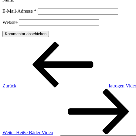
E-Mail-Adresse
*
Website
Beitragsnavigation
Vorheriger
Beitrag
Zurück
Iatrogen Vide
Nächster
Beitrag
Weiter
Heiße Bäder Video