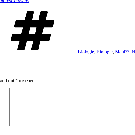
ndheitshinweis
.
Schlagwörter
Biologie
,
Biologie
,
Maul??
,
N
sind mit
*
markiert