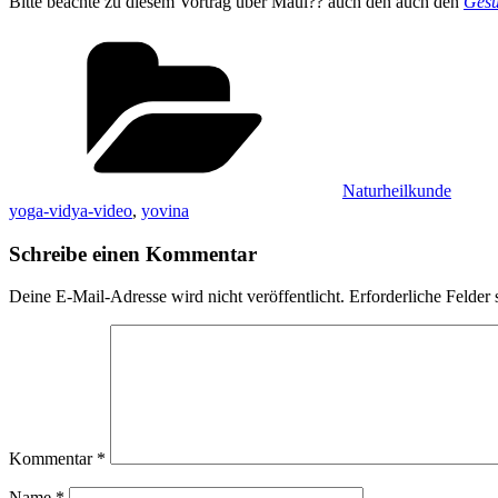
Bitte beachte zu diesem Vortrag über Maul?? auch den auch den
Gesu
Kategorien
Naturheilkunde
yoga-vidya-video
,
yovina
Schreibe einen Kommentar
Deine E-Mail-Adresse wird nicht veröffentlicht.
Erforderliche Felder 
Kommentar
*
Name
*