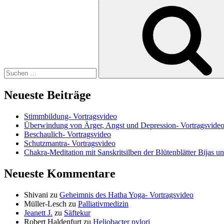
Suchen
nach:
Neueste Beiträge
Stimmbildung- Vortragsvideo
Überwindung von Ärger, Angst und Depression- Vortragsvide
Beschaulich- Vortragsvideo
Schutzmantra- Vortragsvideo
Chakra-Meditation mit Sanskritsilben der Blütenblätter Bijas u
Neueste Kommentare
Shivani
zu
Geheimnis des Hatha Yoga- Vortragsvideo
Müller-Lesch
zu
Palliativmedizin
Jeanett J.
zu
Säftekur
Robert Haldenfurt
zu
Heliobacter pylori