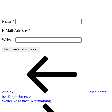
Name
*
E-Mail-Adresse
*
Website
Beitragsnavigation
Vorheriger
Beitrag
Zurück
Meditieren
bei Kopfschmerzen
Nächster
Weiter
Yoga nach Krafttraining
Beitrag