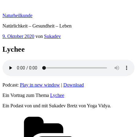
Zum
Inhalt
Naturheilkunde
springen
Natürlichkeit – Gesundheit – Leben
Veröffentlicht
9. Oktober 2020
von
Sukadev
am
Lychee
Podcast:
Play in new window
|
Download
Ein Vortrag zum Thema
Lychee
Ein Podast von und mit Sukadev Bretz von Yoga Vidya.
Kategorien