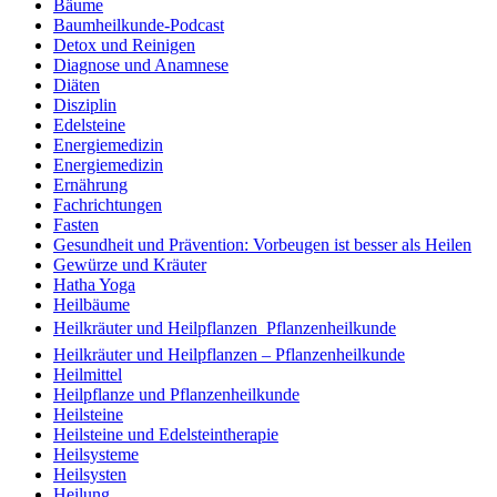
Bäume
Baumheilkunde-Podcast
Detox und Reinigen
Diagnose und Anamnese
Diäten
Disziplin
Edelsteine
Energiemedizin
Energiemedizin
Ernährung
Fachrichtungen
Fasten
Gesundheit und Prävention: Vorbeugen ist besser als Heilen
Gewürze und Kräuter
Hatha Yoga
Heilbäume
Heilkräuter und Heilpflanzen  Pflanzenheilkunde
Heilkräuter und Heilpflanzen – Pflanzenheilkunde
Heilmittel
Heilpflanze und Pflanzenheilkunde
Heilsteine
Heilsteine und Edelsteintherapie
Heilsysteme
Heilsysten
Heilung