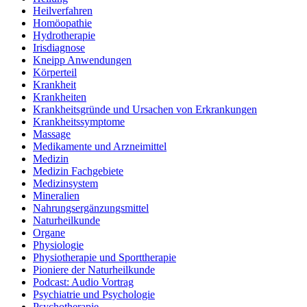
Heilverfahren
Homöopathie
Hydrotherapie
Irisdiagnose
Kneipp Anwendungen
Körperteil
Krankheit
Krankheiten
Krankheitsgründe und Ursachen von Erkrankungen
Krankheitssymptome
Massage
Medikamente und Arzneimittel
Medizin
Medizin Fachgebiete
Medizinsystem
Mineralien
Nahrungsergänzungsmittel
Naturheilkunde
Organe
Physiologie
Physiotherapie und Sporttherapie
Pioniere der Naturheilkunde
Podcast: Audio Vortrag
Psychiatrie und Psychologie
Psychotherapie