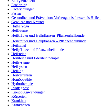
Energiemedizin
Ernährung
Fachrichtungen
Fasten
Gesundheit und Prävention: Vorbeugen ist besser als Heilen
Gewürze und Kräuter
Hatha Yoga
Heilbäume
Heilkräuter und Heilpflanzen  Pflanzenheilkunde
Heilkräuter und Heilpflanzen – Pflanzenheilkunde
Heilmittel
Heilpflanze und Pflanzenheilkunde
Heilsteine
Heilsteine und Edelsteintherapie
Heilsysteme
Heilsysten
Heilung
Heilverfahren
Homöopathie
Hydrotherapie
Irisdiagnose
Kneipp Anwendungen
Körperteil
Krankheit
Krankheiten