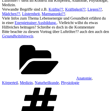
Luftröhre?? steht im Kontext mit Körperteil, Anatomie, Physiologie,
Medizin.
Verwandte Begriffe sind z.B.
Kräftig??
,
Kräftigkeit??
,
Liegen??
,
Mädchen??
,
Lüsternheit
,
Marmapunkt??
.
Viele Infos zum Thema Lebensenergie und Gesundheit erfährst du
in einer
Energietrainer Ausbildung.
. Vielleicht willst du etwas
Hilfreiches beitragen? Schreibe es doch in die Kommentare
Bitte beachte zu diesem Vortrag über Luftröhre?? auch den auch den
Gesundheitshinweis
.
Kategorien
Anatomie
,
Körperteil
,
Medizin
,
Naturheilkunde
,
Physiologie
Schlagwörter