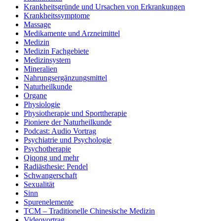
Krankheitsgründe und Ursachen von Erkrankungen
Krankheitssymptome
Massage
Medikamente und Arzneimittel
Medizin
Medizin Fachgebiete
Medizinsystem
Mineralien
Nahrungsergänzungsmittel
Naturheilkunde
Organe
Physiologie
Physiotherapie und Sporttherapie
Pioniere der Naturheilkunde
Podcast: Audio Vortrag
Psychiatrie und Psychologie
Psychotherapie
Qiqong und mehr
Radiästhesie: Pendel
Schwangerschaft
Sexualität
Sinn
Spurenelemente
TCM – Traditionelle Chinesische Medizin
Videovortrag