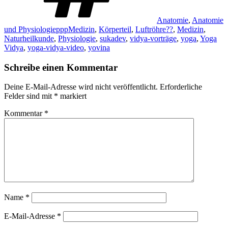
Anatomie
,
Anatomie
und PhysiologiepppMedizin
,
Körperteil
,
Luftröhre??
,
Medizin
,
Naturheilkunde
,
Physiologie
,
sukadev
,
vidya-vorträge
,
yoga
,
Yoga
Vidya
,
yoga-vidya-video
,
yovina
Schreibe einen Kommentar
Deine E-Mail-Adresse wird nicht veröffentlicht.
Erforderliche
Felder sind mit
*
markiert
Kommentar
*
Name
*
E-Mail-Adresse
*