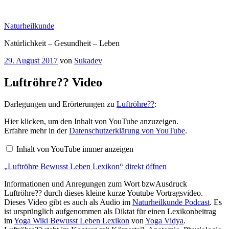
Zum
Inhalt
Naturheilkunde
springen
Natürlichkeit – Gesundheit – Leben
Veröffentlicht
29. August 2017
von
Sukadev
am
Luftröhre?? Video
Darlegungen und Erörterungen zu
Luftröhre??
:
„Luftröhre
Hier klicken, um den Inhalt von YouTube anzuzeigen.
Bewusst
Erfahre mehr in der
Datenschutzerklärung von YouTube
.
Leben
Lexikon“
Inhalt von YouTube immer anzeigen
von
YouTube
„Luftröhre Bewusst Leben Lexikon“ direkt öffnen
anzeigen
Informationen und Anregungen zum Wort bzwAusdruck
Luftröhre?? durch dieses kleine kurze Youtube Vortragsvideo.
Dieses Video gibt es auch als Audio im
Naturheilkunde Podcast
. Es
ist ursprünglich aufgenommen als Diktat für einen Lexikonbeitrag
im
Yoga Wiki Bewusst Leben Lexikon
von
Yoga Vidya
.