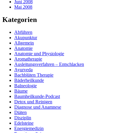
Juni 2008
Mai 2008
Kategorien
Abführen
Akupunktur
Allgemein
Anatomie
Anatomie und Physiologie
Aromatherapie
Ausleitungsverfahren – Entschlacken
Ayurveda
Bachblüten Therapie
Bäderheilkunde
Balneologie
Bäume
Baumheilkunde-Podcast
Detox und Reinigen
Diagnose und Anamnese
Diäten
Disziplin
Edelsteine
Energiemedizin