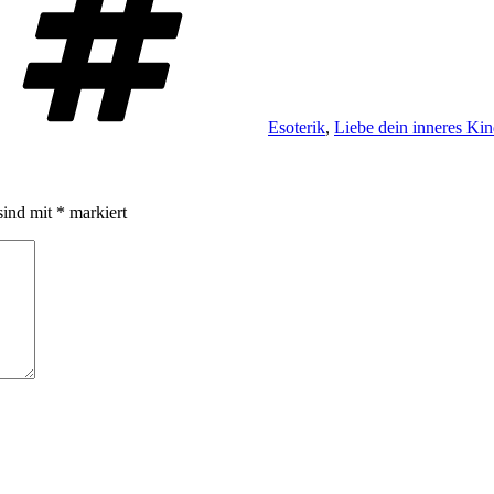
Esoterik
,
Liebe dein inneres Ki
sind mit
*
markiert