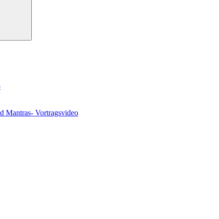
o
nd Mantras- Vortragsvideo