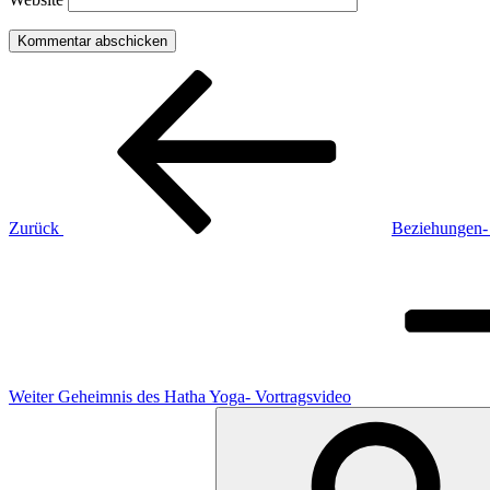
Beitragsnavigation
Vorheriger
Beitrag
Zurück
Beziehungen- 
Nächster
Beitrag
Weiter
Geheimnis des Hatha Yoga- Vortragsvideo
Suchen
nach: