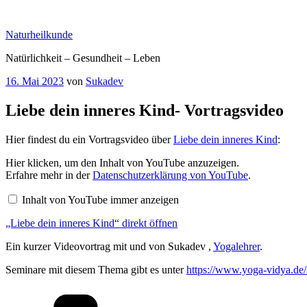
Zum
Inhalt
Naturheilkunde
springen
Natürlichkeit – Gesundheit – Leben
Veröffentlicht
16. Mai 2023
von
Sukadev
am
Liebe dein inneres Kind- Vortragsvideo
Hier findest du ein Vortragsvideo über
Liebe dein inneres Kind
:
„Liebe
Hier klicken, um den Inhalt von YouTube anzuzeigen.
dein
Erfahre mehr in der
Datenschutzerklärung von YouTube
.
inneres
Kind“
Inhalt von YouTube immer anzeigen
von
YouTube
„Liebe dein inneres Kind“ direkt öffnen
anzeigen
Ein kurzer Videovortrag mit und von Sukadev ,
Yogalehrer
.
Seminare mit diesem Thema gibt es unter
https://www.yoga-vidya.de/s
Kategorien