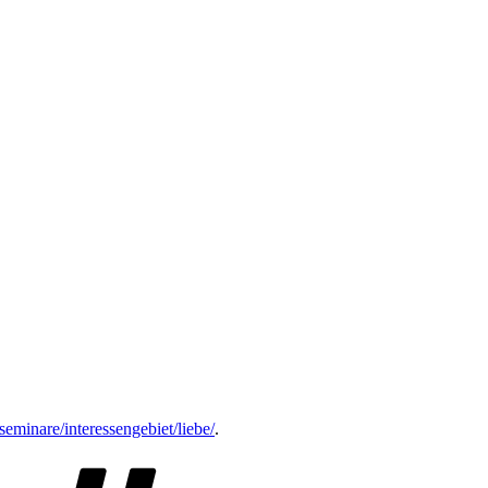
eminare/interessengebiet/liebe/
.
Schlagwörter