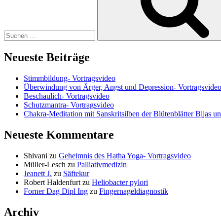
Neueste Beiträge
Stimmbildung- Vortragsvideo
Überwindung von Ärger, Angst und Depression- Vortragsvide
Beschaulich- Vortragsvideo
Schutzmantra- Vortragsvideo
Chakra-Meditation mit Sanskritsilben der Blütenblätter Bijas u
Neueste Kommentare
Shivani
zu
Geheimnis des Hatha Yoga- Vortragsvideo
Müller-Lesch
zu
Palliativmedizin
Jeanett J.
zu
Säftekur
Robert Haldenfurt
zu
Heliobacter pylori
Forner Dag Dipl Ing
zu
Fingernageldiagnostik
Archiv