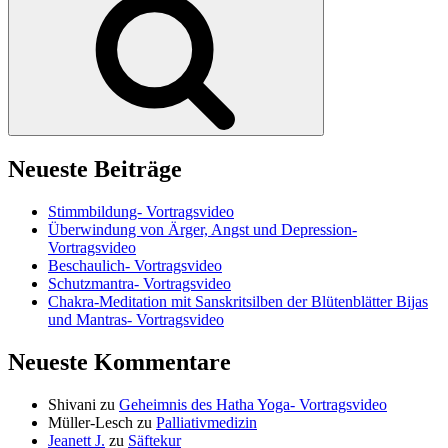
Neueste Beiträge
Stimmbildung- Vortragsvideo
Überwindung von Ärger, Angst und Depression-
Vortragsvideo
Beschaulich- Vortragsvideo
Schutzmantra- Vortragsvideo
Chakra-Meditation mit Sanskritsilben der Blütenblätter Bijas
und Mantras- Vortragsvideo
Neueste Kommentare
Shivani
zu
Geheimnis des Hatha Yoga- Vortragsvideo
Müller-Lesch
zu
Palliativmedizin
Jeanett J.
zu
Säftekur