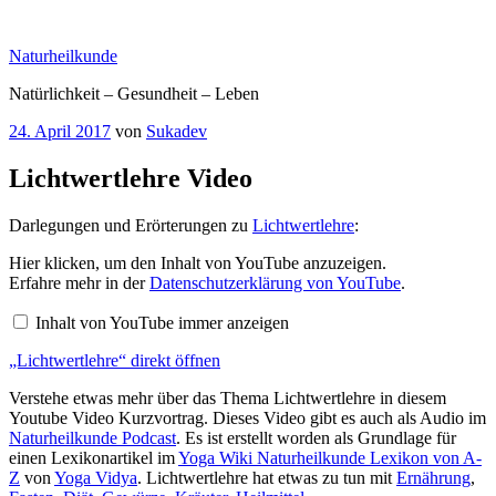
Zum
Inhalt
Naturheilkunde
springen
Natürlichkeit – Gesundheit – Leben
Veröffentlicht
24. April 2017
von
Sukadev
am
Lichtwertlehre Video
Darlegungen und Erörterungen zu
Lichtwertlehre
:
„Lichtwertlehre“
Hier klicken, um den Inhalt von YouTube anzuzeigen.
von
Erfahre mehr in der
Datenschutzerklärung von YouTube
.
YouTube
anzeigen
Inhalt von YouTube immer anzeigen
„Lichtwertlehre“ direkt öffnen
Verstehe etwas mehr über das Thema Lichtwertlehre in diesem
Youtube Video Kurzvortrag. Dieses Video gibt es auch als Audio im
Naturheilkunde Podcast
. Es ist erstellt worden als Grundlage für
einen Lexikonartikel im
Yoga Wiki Naturheilkunde Lexikon von A-
Z
von
Yoga Vidya
. Lichtwertlehre hat etwas zu tun mit
Ernährung
,