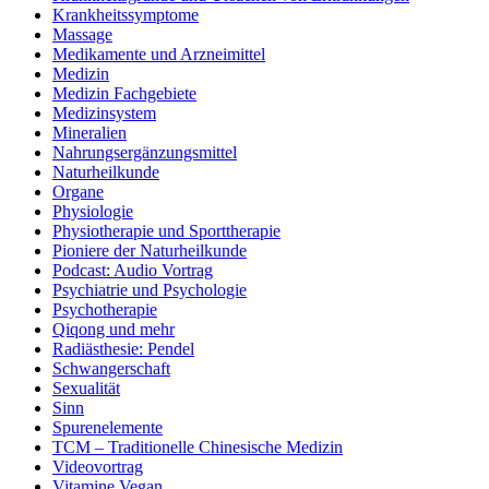
Krankheitssymptome
Massage
Medikamente und Arzneimittel
Medizin
Medizin Fachgebiete
Medizinsystem
Mineralien
Nahrungsergänzungsmittel
Naturheilkunde
Organe
Physiologie
Physiotherapie und Sporttherapie
Pioniere der Naturheilkunde
Podcast: Audio Vortrag
Psychiatrie und Psychologie
Psychotherapie
Qiqong und mehr
Radiästhesie: Pendel
Schwangerschaft
Sexualität
Sinn
Spurenelemente
TCM – Traditionelle Chinesische Medizin
Videovortrag
Vitamine Vegan