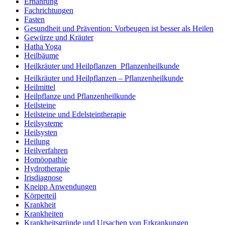
Ernährung
Fachrichtungen
Fasten
Gesundheit und Prävention: Vorbeugen ist besser als Heilen
Gewürze und Kräuter
Hatha Yoga
Heilbäume
Heilkräuter und Heilpflanzen  Pflanzenheilkunde
Heilkräuter und Heilpflanzen – Pflanzenheilkunde
Heilmittel
Heilpflanze und Pflanzenheilkunde
Heilsteine
Heilsteine und Edelsteintherapie
Heilsysteme
Heilsysten
Heilung
Heilverfahren
Homöopathie
Hydrotherapie
Irisdiagnose
Kneipp Anwendungen
Körperteil
Krankheit
Krankheiten
Krankheitsgründe und Ursachen von Erkrankungen