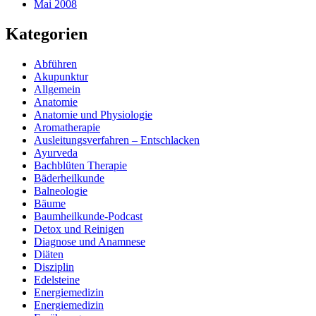
Mai 2008
Kategorien
Abführen
Akupunktur
Allgemein
Anatomie
Anatomie und Physiologie
Aromatherapie
Ausleitungsverfahren – Entschlacken
Ayurveda
Bachblüten Therapie
Bäderheilkunde
Balneologie
Bäume
Baumheilkunde-Podcast
Detox und Reinigen
Diagnose und Anamnese
Diäten
Disziplin
Edelsteine
Energiemedizin
Energiemedizin