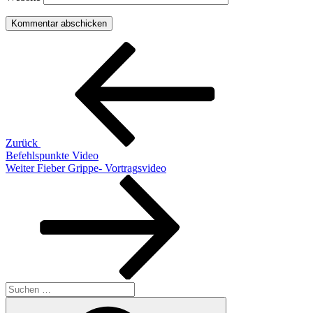
Beitragsnavigation
Vorheriger
Beitrag
Zurück
Befehlspunkte Video
Nächster
Weiter
Fieber Grippe- Vortragsvideo
Beitrag
Suchen
nach:
Suchen