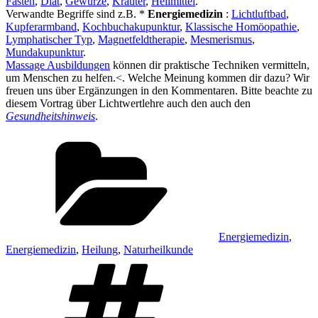
Fasten
,
Diät
,
Gewürze
,
Kräuter
,
Heilmittel
.
Verwandte Begriffe sind z.B. *
Energiemedizin
:
Lichtluftbad
,
Kupferarmband
,
Kochbuchakupunktur
,
Klassische Homöopathie
,
Lymphatischer Typ
,
Magnetfeldtherapie
,
Mesmerismus
,
Mundakupunktur
.
Massage Ausbildungen
können dir praktische Techniken vermitteln,
um Menschen zu helfen.<. Welche Meinung kommen dir dazu? Wir
freuen uns über Ergänzungen in den Kommentaren. Bitte beachte zu
diesem Vortrag über Lichtwertlehre auch den auch den
Gesundheitshinweis
.
Kategorien
Energiemedizin
,
Energiemedizin
,
Heilung
,
Naturheilkunde
Schlagwörter