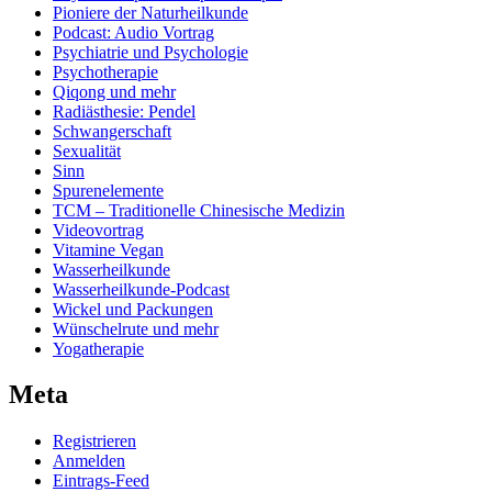
Pioniere der Naturheilkunde
Podcast: Audio Vortrag
Psychiatrie und Psychologie
Psychotherapie
Qiqong und mehr
Radiästhesie: Pendel
Schwangerschaft
Sexualität
Sinn
Spurenelemente
TCM – Traditionelle Chinesische Medizin
Videovortrag
Vitamine Vegan
Wasserheilkunde
Wasserheilkunde-Podcast
Wickel und Packungen
Wünschelrute und mehr
Yogatherapie
Meta
Registrieren
Anmelden
Eintrags-Feed