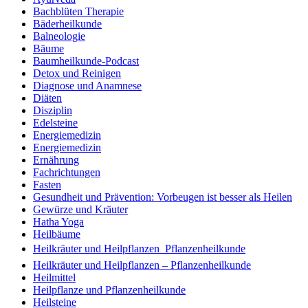
Bachblüten Therapie
Bäderheilkunde
Balneologie
Bäume
Baumheilkunde-Podcast
Detox und Reinigen
Diagnose und Anamnese
Diäten
Disziplin
Edelsteine
Energiemedizin
Energiemedizin
Ernährung
Fachrichtungen
Fasten
Gesundheit und Prävention: Vorbeugen ist besser als Heilen
Gewürze und Kräuter
Hatha Yoga
Heilbäume
Heilkräuter und Heilpflanzen  Pflanzenheilkunde
Heilkräuter und Heilpflanzen – Pflanzenheilkunde
Heilmittel
Heilpflanze und Pflanzenheilkunde
Heilsteine