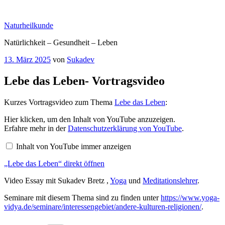
Zum
Inhalt
Naturheilkunde
springen
Natürlichkeit – Gesundheit – Leben
Veröffentlicht
13. März 2025
von
Sukadev
am
Lebe das Leben- Vortragsvideo
Kurzes Vortragsvideo zum Thema
Lebe das Leben
:
„Lebe
Hier klicken, um den Inhalt von YouTube anzuzeigen.
das
Erfahre mehr in der
Datenschutzerklärung von YouTube
.
Leben“
von
Inhalt von YouTube immer anzeigen
YouTube
anzeigen
„Lebe das Leben“ direkt öffnen
Video Essay mit Sukadev Bretz ,
Yoga
und
Meditationslehrer
.
Seminare mit diesem Thema sind zu finden unter
https://www.yoga-
vidya.de/seminare/interessengebiet/andere-kulturen-religionen/
.
Kategorien