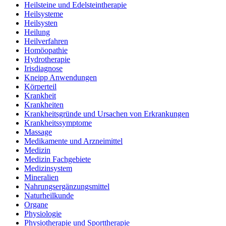
Heilsteine und Edelsteintherapie
Heilsysteme
Heilsysten
Heilung
Heilverfahren
Homöopathie
Hydrotherapie
Irisdiagnose
Kneipp Anwendungen
Körperteil
Krankheit
Krankheiten
Krankheitsgründe und Ursachen von Erkrankungen
Krankheitssymptome
Massage
Medikamente und Arzneimittel
Medizin
Medizin Fachgebiete
Medizinsystem
Mineralien
Nahrungsergänzungsmittel
Naturheilkunde
Organe
Physiologie
Physiotherapie und Sporttherapie