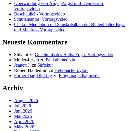
Überwindung von Ärger, Angst und Depression-
Vortragsvideo
Beschaulich- Vortragsvideo
Schutzmantra- Vortragsvideo
Chakra-Meditation mit Sanskritsilben der Blütenblätter Bijas
und Mantras- Vortragsvideo
Neueste Kommentare
Shivani
zu
Geheimnis des Hatha Yoga- Vortragsvideo
Müller-Lesch
zu
Palliativmedizin
Jeanett J.
zu
Säftekur
Robert Haldenfurt
zu
Heliobacter pylori
Forner Dag Dipl Ing
zu
Fingernageldiagnostik
Archiv
August 2026
Juli 2026
Juni 2026
Mai 2026
April 2026
März 2026