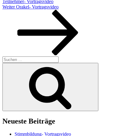
Teilnehmer- Vortragsvideo
Nächster
Weiter
Orakel- Vortragsvideo
Beitrag
Suchen
nach:
Suchen
Neueste Beiträge
Stimmbildung- Vortragsvideo