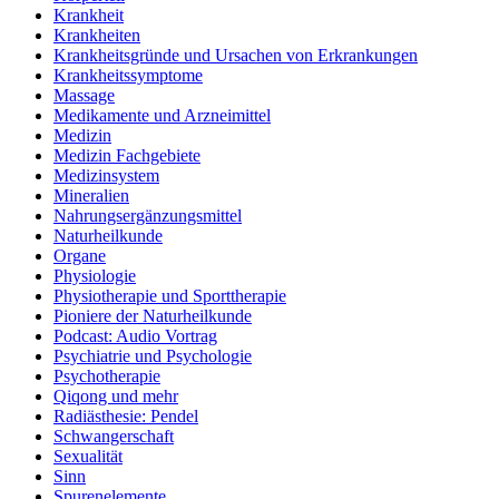
Krankheit
Krankheiten
Krankheitsgründe und Ursachen von Erkrankungen
Krankheitssymptome
Massage
Medikamente und Arzneimittel
Medizin
Medizin Fachgebiete
Medizinsystem
Mineralien
Nahrungsergänzungsmittel
Naturheilkunde
Organe
Physiologie
Physiotherapie und Sporttherapie
Pioniere der Naturheilkunde
Podcast: Audio Vortrag
Psychiatrie und Psychologie
Psychotherapie
Qiqong und mehr
Radiästhesie: Pendel
Schwangerschaft
Sexualität
Sinn
Spurenelemente