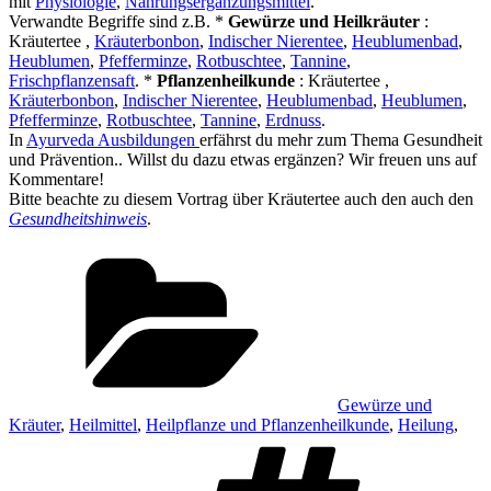
mit
Physiologie
,
Nahrungsergänzungsmittel
.
Verwandte Begriffe sind z.B. *
Gewürze und Heilkräuter
:
Kräutertee ,
Kräuterbonbon
,
Indischer Nierentee
,
Heublumenbad
,
Heublumen
,
Pfefferminze
,
Rotbuschtee
,
Tannine
,
Frischpflanzensaft
. *
Pflanzenheilkunde
: Kräutertee ,
Kräuterbonbon
,
Indischer Nierentee
,
Heublumenbad
,
Heublumen
,
Pfefferminze
,
Rotbuschtee
,
Tannine
,
Erdnuss
.
In
Ayurveda Ausbildungen
erfährst du mehr zum Thema Gesundheit
und Prävention.. Willst du dazu etwas ergänzen? Wir freuen uns auf
Kommentare!
Bitte beachte zu diesem Vortrag über Kräutertee auch den auch den
Gesundheitshinweis
.
Kategorien
Gewürze und
Kräuter
,
Heilmittel
,
Heilpflanze und Pflanzenheilkunde
,
Heilung
,
Schlag