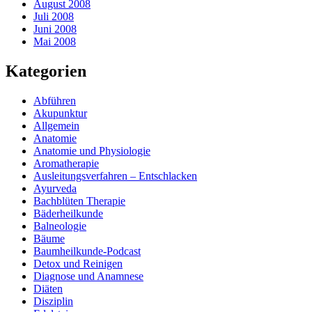
August 2008
Juli 2008
Juni 2008
Mai 2008
Kategorien
Abführen
Akupunktur
Allgemein
Anatomie
Anatomie und Physiologie
Aromatherapie
Ausleitungsverfahren – Entschlacken
Ayurveda
Bachblüten Therapie
Bäderheilkunde
Balneologie
Bäume
Baumheilkunde-Podcast
Detox und Reinigen
Diagnose und Anamnese
Diäten
Disziplin