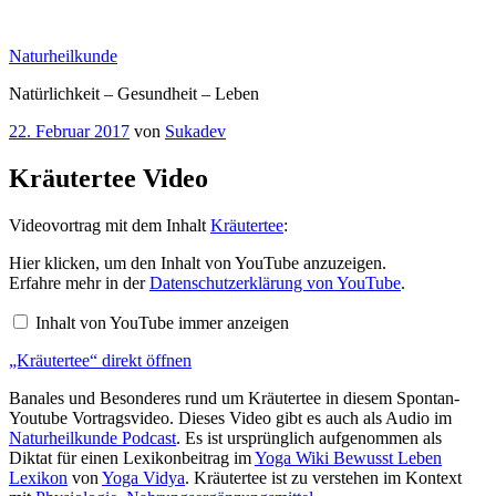
Zum
Inhalt
Naturheilkunde
springen
Natürlichkeit – Gesundheit – Leben
Veröffentlicht
22. Februar 2017
von
Sukadev
am
Kräutertee Video
Videovortrag mit dem Inhalt
Kräutertee
:
„Kräutertee“
Hier klicken, um den Inhalt von YouTube anzuzeigen.
von
Erfahre mehr in der
Datenschutzerklärung von YouTube
.
YouTube
anzeigen
Inhalt von YouTube immer anzeigen
„Kräutertee“ direkt öffnen
Banales und Besonderes rund um Kräutertee in diesem Spontan-
Youtube Vortragsvideo. Dieses Video gibt es auch als Audio im
Naturheilkunde Podcast
. Es ist ursprünglich aufgenommen als
Diktat für einen Lexikonbeitrag im
Yoga Wiki Bewusst Leben
Lexikon
von
Yoga Vidya
. Kräutertee ist zu verstehen im Kontext