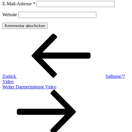
E-Mail-Adresse
*
Website
Beitragsnavigation
Vorheriger
Beitrag
Zurück
Salbung??
Video
Nächster
Weiter
Darmreinigung Video
Beitrag