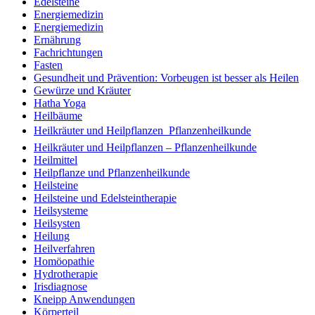
Edelsteine
Energiemedizin
Energiemedizin
Ernährung
Fachrichtungen
Fasten
Gesundheit und Prävention: Vorbeugen ist besser als Heilen
Gewürze und Kräuter
Hatha Yoga
Heilbäume
Heilkräuter und Heilpflanzen  Pflanzenheilkunde
Heilkräuter und Heilpflanzen – Pflanzenheilkunde
Heilmittel
Heilpflanze und Pflanzenheilkunde
Heilsteine
Heilsteine und Edelsteintherapie
Heilsysteme
Heilsysten
Heilung
Heilverfahren
Homöopathie
Hydrotherapie
Irisdiagnose
Kneipp Anwendungen
Körperteil