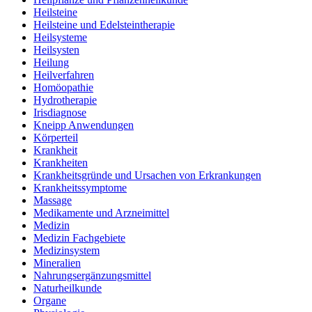
Heilsteine
Heilsteine und Edelsteintherapie
Heilsysteme
Heilsysten
Heilung
Heilverfahren
Homöopathie
Hydrotherapie
Irisdiagnose
Kneipp Anwendungen
Körperteil
Krankheit
Krankheiten
Krankheitsgründe und Ursachen von Erkrankungen
Krankheitssymptome
Massage
Medikamente und Arzneimittel
Medizin
Medizin Fachgebiete
Medizinsystem
Mineralien
Nahrungsergänzungsmittel
Naturheilkunde
Organe