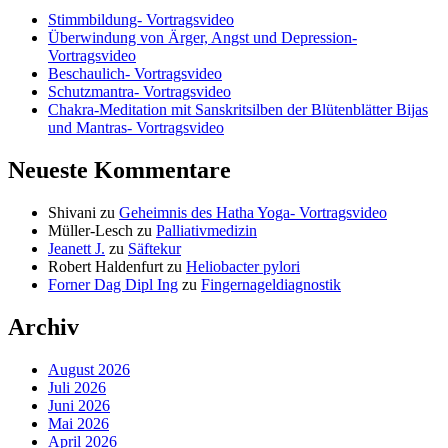
Stimmbildung- Vortragsvideo
Überwindung von Ärger, Angst und Depression-
Vortragsvideo
Beschaulich- Vortragsvideo
Schutzmantra- Vortragsvideo
Chakra-Meditation mit Sanskritsilben der Blütenblätter Bijas
und Mantras- Vortragsvideo
Neueste Kommentare
Shivani
zu
Geheimnis des Hatha Yoga- Vortragsvideo
Müller-Lesch
zu
Palliativmedizin
Jeanett J.
zu
Säftekur
Robert Haldenfurt
zu
Heliobacter pylori
Forner Dag Dipl Ing
zu
Fingernageldiagnostik
Archiv
August 2026
Juli 2026
Juni 2026
Mai 2026
April 2026