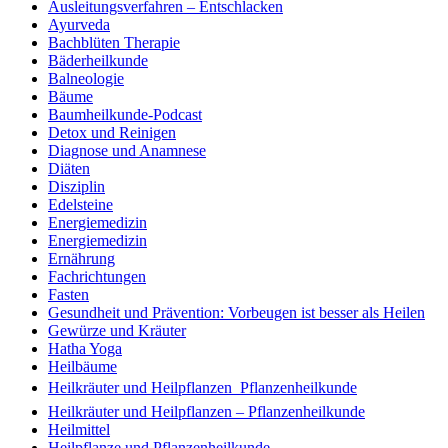
Ausleitungsverfahren – Entschlacken
Ayurveda
Bachblüten Therapie
Bäderheilkunde
Balneologie
Bäume
Baumheilkunde-Podcast
Detox und Reinigen
Diagnose und Anamnese
Diäten
Disziplin
Edelsteine
Energiemedizin
Energiemedizin
Ernährung
Fachrichtungen
Fasten
Gesundheit und Prävention: Vorbeugen ist besser als Heilen
Gewürze und Kräuter
Hatha Yoga
Heilbäume
Heilkräuter und Heilpflanzen  Pflanzenheilkunde
Heilkräuter und Heilpflanzen – Pflanzenheilkunde
Heilmittel
Heilpflanze und Pflanzenheilkunde