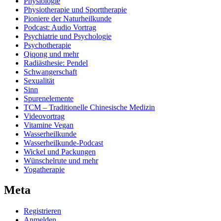
Physiologie
Physiotherapie und Sporttherapie
Pioniere der Naturheilkunde
Podcast: Audio Vortrag
Psychiatrie und Psychologie
Psychotherapie
Qiqong und mehr
Radiästhesie: Pendel
Schwangerschaft
Sexualität
Sinn
Spurenelemente
TCM – Traditionelle Chinesische Medizin
Videovortrag
Vitamine Vegan
Wasserheilkunde
Wasserheilkunde-Podcast
Wickel und Packungen
Wünschelrute und mehr
Yogatherapie
Meta
Registrieren
Anmelden