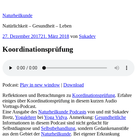
Zum
Inhalt
Naturheilkunde
springen
Natürlichkeit – Gesundheit – Leben
Veröffentlicht
27. Dezember 2017
21. März 2018
von
Sukadev
am
Koordinationsprüfung
Podcast:
Play in new window
|
Download
Reflektionen und Betrachtungen zu
Koordinationsprüfung
. Erfahre
einiges über Koordinationsprüfung in diesem kurzen Audio
Vortrags-Podcast.
Eine Ausgabe des
Naturheilkunde Podcasts
von und mit Sukadev
Bretz,
Yogalehrer
bei
Yoga Vidya
. Anmerkung:
Gesundheitliche
Informationen in diesem Podcast sind nicht gedacht für
Selbstdiagnose und
Selbstbehandlung
, sondern Gedankenanstöße
aus dem Gebiet der
Naturheilkunde
. Bei eigener Erkrankung